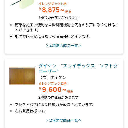
オレンジブック価格
8,875~
￥
税抜
4種類の在庫品があります
簡単な施工で便利な自動開閉機能を既存の引戸に取り付けるこ
とができます。
取付方向を変えるだけの左右兼用タイプです。
4
種類の商品一覧へ
ダイケン “スライデックス ソフトク
ローザー”
（株）ダイケン
オレンジブック価格
9,600~
￥
税抜
2種類の在庫品があります
アシストバネにより開扉力が軽減されています。
左右兼用仕様です。
2
種類の商品一覧へ