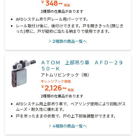
348~
￥
税抜
2種類の在庫品があります
AFDシステム吊り戸レール用パーツです。
レール取付け後に、後付けできます。戸を開ききった(閉じき
った)際に、戸が縦枠に当たる納まりで使用できます。
2
種類の商品一覧へ
ＡＴＯＭ 上部吊り車 ＡＦＤ－２９
５０－Ｋ
アトムリビンテック（株）
オレンジブック価格
2,126~
￥
税抜
2種類の在庫品があります
AFDシステム用上部吊り車で、ベアリング使用により回転がス
ムーズ・耐久性に優れます。
戸を吊ったままの状態で、戸の上下前後調整ができます。
4
種類の商品一覧へ