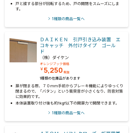
戸と接する部分が回転するため、戸の開閉をスムーズにしま
す。
1
種類の商品一覧へ
ＤＡＩＫＥＮ 引戸引き込み装置 エ
コキャッチ 外付けタイプ ゴール
ド
（株）ダイケン
オレンジブック価格
5,250
￥
税抜
1種類の在庫品があります
扉が閉まる際、７０ｍｍ手前からブレーキ機能によりゆっくり
閉まるので、「バタン」という衝突音が小さくなり、防音対策
に効果的です。
本体装置取り付け後も約1kgf以下の開扉力で開閉できます。
1
種類の商品一覧へ