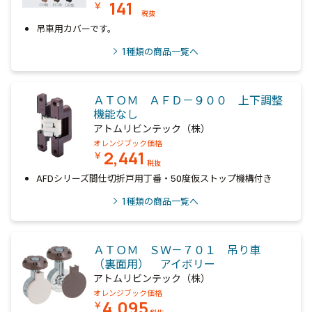
141
￥
税抜
吊車用カバーです。
1
種類の商品一覧へ
ＡＴＯＭ ＡＦＤ－９００ 上下調整
機能なし
アトムリビンテック（株）
オレンジブック価格
2,441
￥
税抜
AFDシリーズ間仕切折戸用丁番・50度仮ストップ機構付き
1
種類の商品一覧へ
ＡＴＯＭ ＳＷ－７０１ 吊り車
（裏面用） アイボリー
アトムリビンテック（株）
オレンジブック価格
4,095
￥