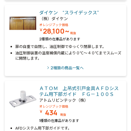
ダイケン “スライデックス”
（株）ダイケン
オレンジブック価格
28,100~
￥
税抜
2種類の在庫品があります
扉の自重で自閉し、油圧制御でゆっくり閉扉します。
油圧制御装置の温度補償内蔵により０℃～４０℃までスムーズ
に開閉します。
2
種類の商品一覧へ
ＡＴＯＭ 上吊式引戸金具ＡＦＤシス
テム用下部ガイド ＦＧ－１００Ｓ
アトムリビンテック（株）
オレンジブック価格
434
￥
税抜
1種類の在庫品があります
AFDシステム用下部ガイドです。