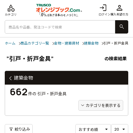
category
login
person
ログイン
購入希望の方
カテゴリ
search
ホーム
商品カテゴリ一覧
金物・建築資材
建築金物
引戸・折戸金具
”引戸・折戸金具”
の検索結果
建築金物
662
件の
引戸・折戸金具
カテゴリを表示する
filter_alt
絞り込み