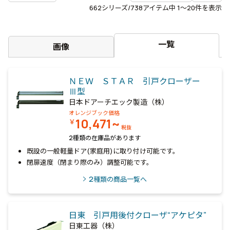
662
シリーズ/738アイテム中
1〜20
件を表示
一覧
画像
ＮＥＷ ＳＴＡＲ 引戸クローザー
Ⅲ型
日本ドアーチエック製造（株）
オレンジブック価格
10,471~
￥
税抜
2種類の在庫品があります
既設の一般軽量ドア(家庭用)に取り付け可能です。
閉扉速度（閉まり際のみ）調整可能です。
2
種類の商品一覧へ
日東 引戸用後付クローザ“アケピタ”
日東工器（株）