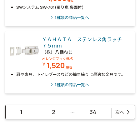
税抜
SWシステム SW-701(吊り車 裏面付)
1
種類の商品一覧へ
ＹＡＨＡＴＡ ステンレス角ラッチ
７５ｍｍ
（株）八幡ねじ
オレンジブック価格
1,520
￥
税抜
扉や家具、トイレブースなどの簡易締りに最適な金具です。
1
種類の商品一覧へ
…
1
2
34
次へ