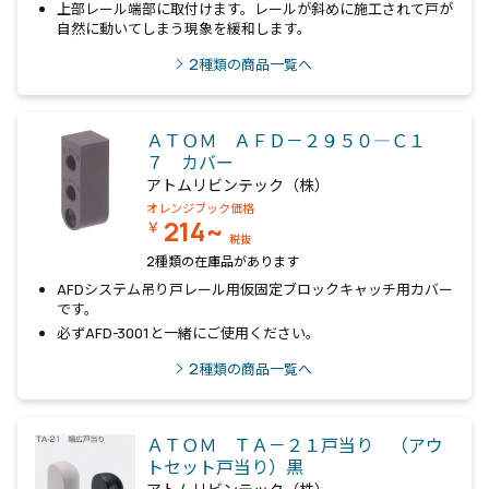
上部レール端部に取付けます。レールが斜めに施工されて戸が
自然に動いてしまう現象を緩和します。
2
種類の商品一覧へ
ＡＴＯＭ ＡＦＤ－２９５０―Ｃ１
７ カバー
アトムリビンテック（株）
オレンジブック価格
214~
￥
税抜
2種類の在庫品があります
AFDシステム吊り戸レール用仮固定ブロックキャッチ用カバー
です。
必ずAFD-3001と一緒にご使用ください。
2
種類の商品一覧へ
ＡＴＯＭ ＴＡ－２１戸当り （アウ
トセット戸当り）黒