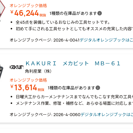
オレンジブック価格
46,244
￥
info
1種類の在庫品があります
税抜
全45点を装備しているおなじみの工具セットです。
初めて手にされる工具セットとしてもオススメの充実した内容
オレンジブックページ: 2026-4-0041
デジタルオレンジブックは
ＫＡＫＵＲＩ メカビット ＭＢ－６１
角利産業（株）
オレンジブック価格
13,614
￥
info
1種類の在庫品があります
税抜
日曜大工からカーメンテナンスまでなんでもこなす充実の工具
メンテナンス作業、修理・補修など、あらゆる場面に対応しま
オレンジブックページ: 2026-4-0060
デジタルオレンジブックは