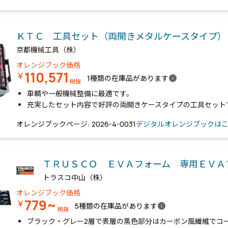
ＫＴＣ 工具セット（両開きメタルケースタイプ
京都機械工具（株）
オレンジブック価格
110,571
￥
info
1種類の在庫品があります
税抜
車輌や一般機械整備に最適です。
充実したセット内容で好評の両開きケースタイプの工具セット
オレンジブックページ: 2026-4-0031
デジタルオレンジブックは
ＴＲＵＳＣＯ ＥＶＡフォーム 専用ＥＶＡ
トラスコ中山（株）
オレンジブック価格
779~
￥
info
5種類の在庫品があります
税抜
ブラック・グレー2層で表層の黒色部分はカーボン風繊維でコ