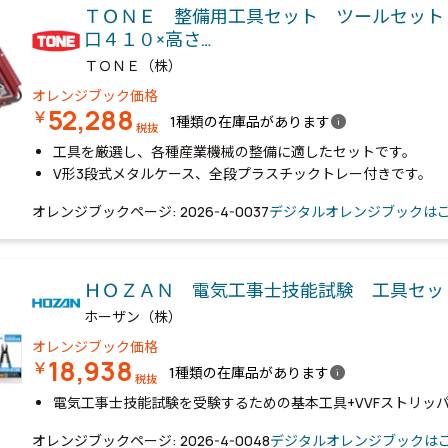
ＴＯＮＥ 整備用工具セット ツールセット
口４１０×高さ…
ＴＯＮＥ（株）
オレンジブック価格
52,288
￥
info
1種類の在庫品があります
税抜
工具を厳選し、各種産業機械の整備に適したセットです。
V形3段式メタルケース、全段プラスチックトレー付きです。
オレンジブックページ: 2026-4-0037
デジタルオレンジブックは
ＨＯＺＡＮ 電気工事士技能試験 工具セ
ホーザン（株）
オレンジブック価格
18,938
￥
info
1種類の在庫品があります
税抜
電気工事士技能試験を受験するための基本工具+VVFストリッ
オレンジブックページ: 2026-4-0048
デジタルオレンジブックは