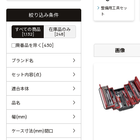
整備用工具セッ
ト
絞り込み条件
すべての商品
在庫品のみ
[1,132]
[248]
廃番品を除く[430]
画像
ブランド名
セット内容(点)
適合本体
品名
幅(mm)
ケース寸法(mm)間口