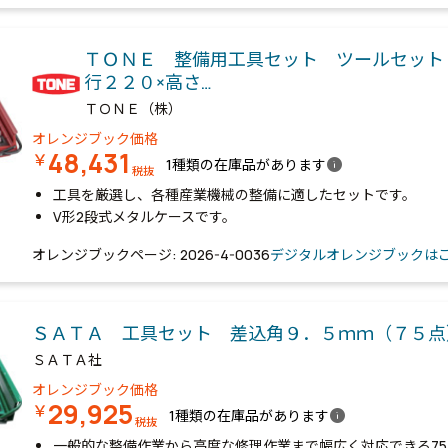
ＴＯＮＥ 整備用工具セット ツールセット
行２２０×高さ…
ＴＯＮＥ（株）
オレンジブック価格
48,431
￥
info
1種類の在庫品があります
税抜
工具を厳選し、各種産業機械の整備に適したセットです。
V形2段式メタルケースです。
オレンジブックページ: 2026-4-0036
デジタルオレンジブックは
ＳＡＴＡ 工具セット 差込角９．５ｍｍ（７５
ＳＡＴＡ社
オレンジブック価格
29,925
￥
info
1種類の在庫品があります
税抜
一般的な整備作業から高度な修理作業まで幅広く対応できる7