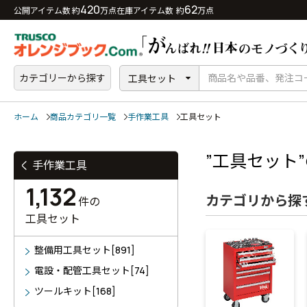
420
62
公開アイテム数 約
万点
在庫アイテム数 約
万点
カテゴリーから探す
工具セット
ホーム
商品カテゴリ一覧
手作業工具
工具セット
”工具セット”
手作業工具
1,132
カテゴリから探
件の
工具セット
整備用工具セット[891]
電設・配管工具セット[74]
ツールキット[168]