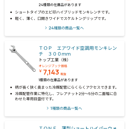
24種類の在庫品があります
ショートタイプのエビ印ハイブリッドモンキレンチです。
軽く、薄く、口開きワイドでスケルトングリップです。
24
種類の商品一覧へ
ＴＯＰ エアワイド空調用モンキレン
チ ３００ｍｍ
トップ工業（株）
オレンジブック価格
7,143
￥
税抜
1種類の在庫品があります
柄が長く狭く奥まった冷媒配管にらくらくアクセスできます。
冷媒配管作業に特化し、フレアナット2分～5分の二面幅に合
わせた専用目盛付です。
1
種類の商品一覧へ
ＴＯＮＥ 薄型ショートハイパーウォ