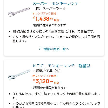
スーパー モンキーレンチ
（株）スーパーツール
オレンジブック価格
1,438~
￥
税抜
7種類の在庫品があります
JIS強力級をはるかにしのぐ耐荷重値（JIS H）の商品です。
ナット類のサイズに合わせて、ウォームの操作により口開き調
整します。
7
種類の商品一覧へ
ＫＴＣ モンキーレンチ 軽量型
京都機械工具（株）
オレンジブック価格
3,120~
￥
税抜
4種類の在庫品があります
従来品に比べ、呼び寸法でワンランク上の開口量を実現しまし
た。
力のかかる方向に厚みを増やし、手が痛くなりにくいグリップ
形状です。