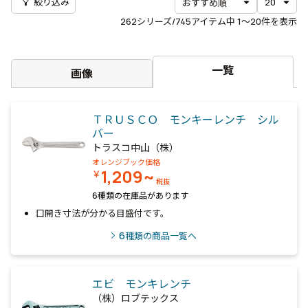
filter_alt
絞り込み
262
シリーズ/745アイテム中
1〜20
件を表示
一覧
画像
ＴＲＵＳＣＯ モンキーレンチ シル
バー
トラスコ中山（株）
オレンジブック価格
1,209~
￥
税抜
6種類の在庫品があります
口開き寸法が分かる目盛付です。
6
種類の商品一覧へ
エビ モンキレンチ
（株）ロブテックス