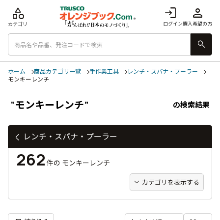
category
login
person
ログイン
購入希望の方
カテゴリ
search
ホーム
商品カテゴリ一覧
手作業工具
レンチ・スパナ・プーラー
モンキーレンチ
”モンキーレンチ”
の検索結果
レンチ・スパナ・プーラー
262
件の
モンキーレンチ
カテゴリを表示する