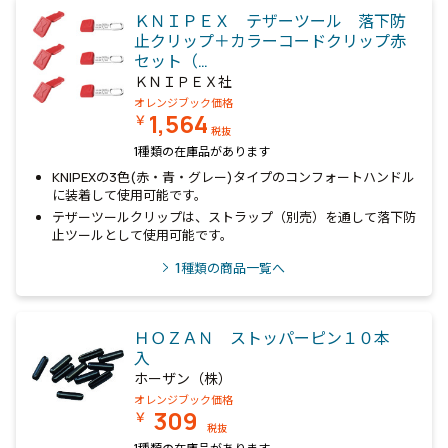
ＫＮＩＰＥＸ テザーツール 落下防
止クリップ＋カラーコードクリップ赤
セット（…
ＫＮＩＰＥＸ社
オレンジブック価格
1,564
￥
税抜
1種類の在庫品があります
KNIPEXの3色(赤・青・グレー)タイプのコンフォートハンドル
に装着して使用可能です。
テザーツールクリップは、ストラップ（別売）を通して落下防
止ツールとして使用可能です。
1
種類の商品一覧へ
ＨＯＺＡＮ ストッパーピン１０本
入
ホーザン（株）
オレンジブック価格
309
￥
税抜