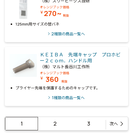
（株）スリーピークス技研
オレンジブック価格
270~
￥
税抜
125mm用サイズの替バネ
2
種類の商品一覧へ
ＫＥＩＢＡ 先端キャップ プロホビ
ー２ｃｏｍ．ハンドル用
（株）マルト長谷川工作所
オレンジブック価格
360
￥
税抜
プライヤー先端を保護するためのキャップです。
1
種類の商品一覧へ
1
2
3
次へ