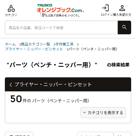
category
login
person
ログイン
購入希望の方
カテゴリ
search
ホーム
商品カテゴリ一覧
手作業工具
プライヤー・ニッパー・ピンセット
パーツ（ペンチ・ニッパー用）
”パーツ（ペンチ・ニッパー用）”
の検索結果
プライヤー・ニッパー・ピンセット
50
件の
パーツ（ペンチ・ニッパー用）
カテゴリを表示する