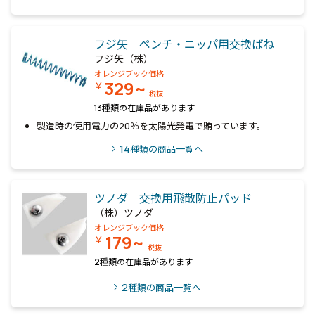
フジ矢 ペンチ・ニッパ用交換ばね
フジ矢（株）
オレンジブック価格
329~
￥
税抜
13種類の在庫品があります
製造時の使用電力の20％を太陽光発電で賄っています。
14
種類の商品一覧へ
ツノダ 交換用飛散防止パッド
（株）ツノダ
オレンジブック価格
179~
￥
税抜
2種類の在庫品があります
2
種類の商品一覧へ