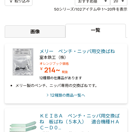
filter_alt
絞り込み
50
シリーズ/102アイテム中
1〜20
件を表示
一覧
画像
メリー ペンチ・ニッパ用交換ばね
室本鉄工（株）
オレンジブック価格
214~
￥
税抜
12種類の在庫品があります
メリー製のペンチ、ニッパ専用の交換ばねです。
12
種類の商品一覧へ
ＫＥＩＢＡ ペンチ・ニッパ用交換ば
ね 板ばね（５本入） 適合機種ＨＡ
Ｃ－Ｄ０…