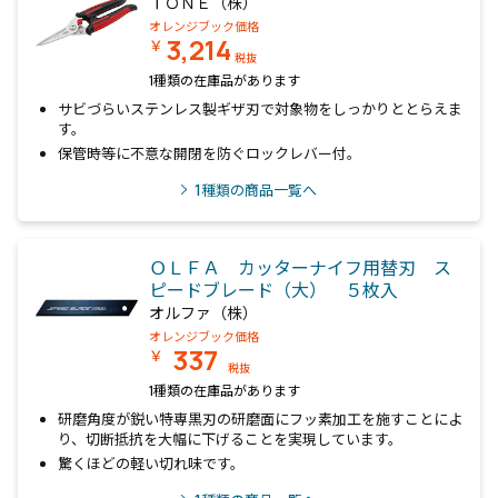
ＴＯＮＥ（株）
オレンジブック価格
3,214
￥
税抜
1種類の在庫品があります
サビづらいステンレス製ギザ刃で対象物をしっかりととらえま
す。
保管時等に不意な開閉を防ぐロックレバー付。
1
種類の商品一覧へ
ＯＬＦＡ カッターナイフ用替刃 ス
ピードブレード（大） ５枚入
オルファ（株）
オレンジブック価格
337
￥
税抜
1種類の在庫品があります
研磨角度が鋭い特専黒刃の研磨面にフッ素加工を施すことによ
り、切断抵抗を大幅に下げることを実現しています。
驚くほどの軽い切れ味です。