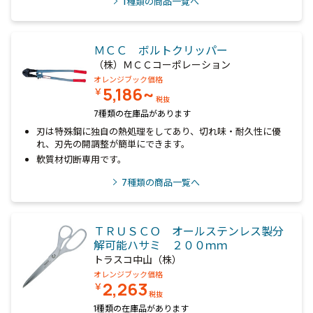
1
種類の商品一覧へ
ＭＣＣ ボルトクリッパー
（株）ＭＣＣコーポレーション
オレンジブック価格
5,186~
￥
税抜
7種類の在庫品があります
刃は特殊鋼に独自の熱処理をしてあり、切れ味・耐久性に優
れ、刃先の開調整が簡単にできます。
軟質材切断専用です。
7
種類の商品一覧へ
ＴＲＵＳＣＯ オールステンレス製分
解可能ハサミ ２００ｍｍ
トラスコ中山（株）
オレンジブック価格
2,263
￥
税抜
1種類の在庫品があります