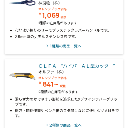
林刃物（株）
オレンジブック価格
1,069
￥
税抜
1種類の在庫品があります
心地よい握りのサーモプラスチックラバーハンドルです。
2.5mm厚の丈夫なステンレス刃です。
1
種類の商品一覧へ
ＯＬＦＡ “ハイパーＡＬ型カッター”
オルファ（株）
オレンジブック価格
841~
￥
税抜
2種類の在庫品があります
滑らず力のかけやすい形状を追求したXデザインラバーグリッ
プです。
梱包・開梱作業やペンキ缶のフタ開けなどに便利なツメ付きで
す。
2
種類の商品一覧へ