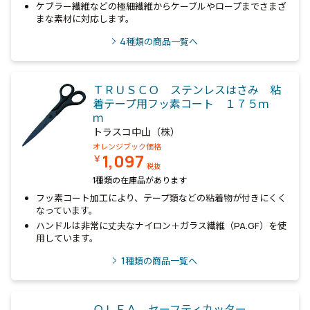
ケブラー繊維などの極細繊維からケーブルやロープまでさまざ
まな素材に対応します。
4
種類の商品一覧へ
ＴＲＵＳＣＯ ステンレスはさみ 粘
着テープ用フッ素コート １７５ｍ
ｍ
トラスコ中山（株）
オレンジブック価格
1,097
￥
税抜
1種類の在庫品があります
フッ素コート加工により、テープ類などの粘着物が付きにくく
なっています。
ハンドルは非常に丈夫なナイロン＋ガラス繊維（PA.GF）を使
用しています。
1
種類の商品一覧へ
ＯＬＦＡ セーフティカッター