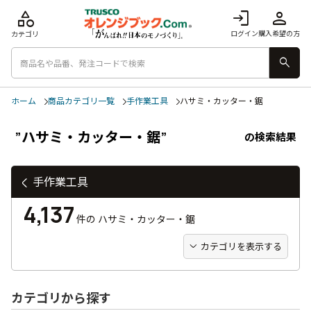
category
login
person
ログイン
購入希望の方
カテゴリ
search
ホーム
商品カテゴリ一覧
手作業工具
ハサミ・カッター・鋸
”ハサミ・カッター・鋸”
の検索結果
手作業工具
4,137
件の
ハサミ・カッター・鋸
カテゴリを表示する
カテゴリから探す