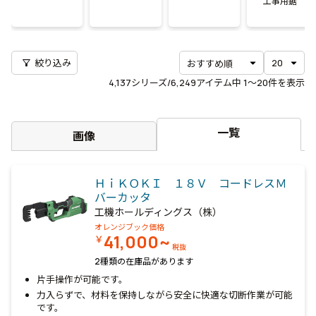
工事用鋸
filter_alt
絞り込み
4,137
シリーズ/6,249アイテム中
1〜20
件を表示
一覧
画像
ＨｉＫＯＫＩ １８Ｖ コードレスＭ
バーカッタ
工機ホールディングス（株）
オレンジブック価格
41,000~
￥
税抜
2種類の在庫品があります
片手操作が可能です。
力入らずで、材料を保持しながら安全に快適な切断作業が可能
です。