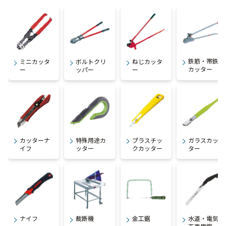
鉄筋・帯鉄
ミニカッタ
ボルトクリ
ねじカッタ
カッター
ー
ッパー
ー
カッターナ
特殊用途カ
プラスチッ
ガラスカッ
イフ
ッター
クカッター
ター
ナイフ
裁断機
金工鋸
水道・電気