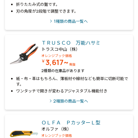
折りたたみ式の鋸です。
刃の角度が2段階で調整できます。
1
種類の商品一覧へ
ＴＲＵＳＣＯ 万能ハサミ
トラスコ中山（株）
オレンジブック価格
3,617~
￥
税抜
2種類の在庫品があります
紙・布・革はもちろん、薄板材や線材なども簡単に切断可能で
す。
ワンタッチで開きが変わるアジャスタブル機能付き
2
種類の商品一覧へ
ＯＬＦＡ ＰカッターＬ型
オルファ（株）
オレンジブック価格