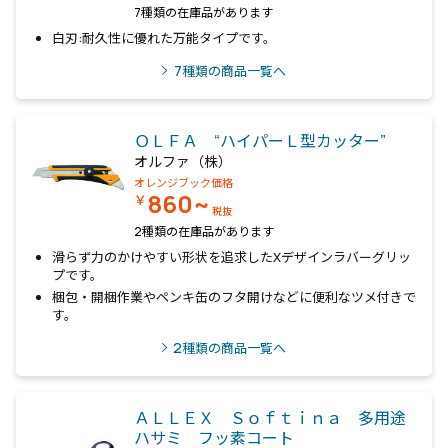
7種類の在庫品があります
白刃:耐久性に優れた万能タイプです。
7
種類の商品一覧へ
ＯＬＦＡ “ハイパーＬ型カッター”
オルファ（株）
オレンジブック価格
860~
￥
税抜
2種類の在庫品があります
滑らず力のかけやすい形状を追求したXデザインラバーグリッ
プです。
梱包・開梱作業やペンキ缶のフタ開けなどに便利なツメ付きで
す。
2
種類の商品一覧へ
ＡＬＬＥＸ Ｓｏｆｔｉｎａ 多用途
ハサミ フッ素コート