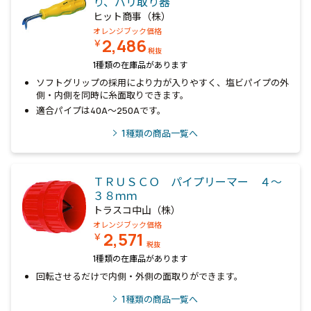
り、バリ取り器
ヒット商事（株）
オレンジブック価格
2,486
￥
税抜
1種類の在庫品があります
ソフトグリップの採用により力が入りやすく、塩ビパイプの外
側・内側を同時に糸面取りできます。
適合パイプは40A～250Aです。
1
種類の商品一覧へ
ＴＲＵＳＣＯ パイプリーマー ４～
３８ｍｍ
トラスコ中山（株）
オレンジブック価格
2,571
￥
税抜
1種類の在庫品があります
回転させるだけで内側・外側の面取りができます。
1
種類の商品一覧へ