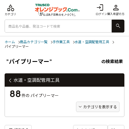
category
login
person
ログイン
購入希望の方
カテゴリ
search
ホーム
商品カテゴリ一覧
手作業工具
水道・空調配管用工具
パイプリーマー
”パイプリーマー”
の検索結果
水道・空調配管用工具
88
件の
パイプリーマー
カテゴリを表示する