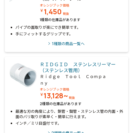
オレンジブック価格
1,450
￥
税抜
1種類の在庫品があります
パイプの面取りが楽にでき簡単です。
手にフィットするグリップです。
1
種類の商品一覧へ
ＲＩＤＧＩＤ ステンレスリーマー
（ステンレス管用）
Ｒｉｄｇｅ Ｔｏｏｌ Ｃｏｍｐａ
ｎｙ
オレンジブック価格
13,128~
￥
税抜
2種類の在庫品があります
最適な刃の角度により、銅管・鋼管・ステンレス管の内面・外
面のバリ取りが素早く・簡単に行えます。
インチ／ミリ目盛付です。
2