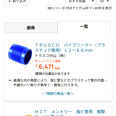
filter_alt
絞り込み
88
シリーズ/153アイテム中
1〜20
件を表示
一覧
画像
ＴＲＵＳＣＯ パイプリーマー（プラ
スチック管用）１２～６６ｍｍ
トラスコ中山（株）
オレンジブック価格
6,471
￥
税抜
1種類の在庫品があります
最適な刃の角度により、塩ビ管などのプラスチック管の内面・
外面のバリ取りが素早く・簡単に行えます。
1
種類の商品一覧へ
ＨＩＴ メントリー 塩ビ管用 面取