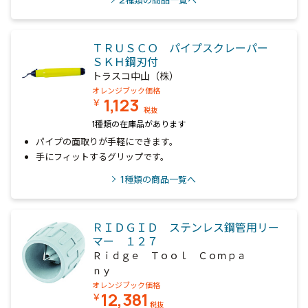
種類の商品一覧へ
ＴＲＵＳＣＯ パイプスクレーパー
ＳＫＨ鋼刃付
トラスコ中山（株）
オレンジブック価格
1,123
￥
税抜
1種類の在庫品があります
パイプの面取りが手軽にできます。
手にフィットするグリップです。
1
種類の商品一覧へ
ＲＩＤＧＩＤ ステンレス鋼管用リー
マー １２７
Ｒｉｄｇｅ Ｔｏｏｌ Ｃｏｍｐａ
ｎｙ
オレンジブック価格
12,381
￥
税抜