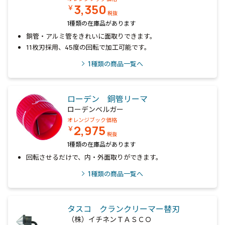
3,350
￥
税抜
1種類の在庫品があります
銅管・アルミ管をきれいに面取りできます。
11枚刃採用、45度の回転で加工可能です。
1
種類の商品一覧へ
ローデン 銅管リーマ
ローデンベルガー
オレンジブック価格
2,975
￥
税抜
1種類の在庫品があります
回転させるだけで、内・外面取りができます。
1
種類の商品一覧へ
タスコ クランクリーマー替刃
（株）イチネンＴＡＳＣＯ