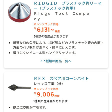
ＲＩＤＧＩＤ プラスチック管リーマ
ー（プラスチック管用）
Ｒｉｄｇｅ Ｔｏｏｌ Ｃｏｍｐａ
ｎｙ
オレンジブック価格
6,131~
￥
税抜
3種類の在庫品があります
最適な刃の角度により、塩ビ管などのプラスチック管の内面・
外面のバリ取りが素早く・簡単に行えます。
滑りにくいビニール製ハンドグリップです。
3
種類の商品一覧へ
ＲＥＸ スペア用コーンバイト
レッキス工業（株）
オレンジブック価格
9,006
￥
税抜
1種類の在庫品があります
簡単に交換が可能です。