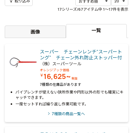
filter_alt
絞り込み
17
シリーズ/67アイテム中
1〜17
件を表示
一覧
画像
スーパー チェーンレンチ“スーパート
ング” チェーン外れ防止ストッパー付
（株）スーパーツール
オレンジブック価格
16,625~
￥
税抜
7種類の在庫品があります
パイプレンチが使えない狭所作業や円形以外の形でも確実にキ
ャッチできます。
一度セットすれば繰り返し作業可能です。
7
種類の商品一覧へ