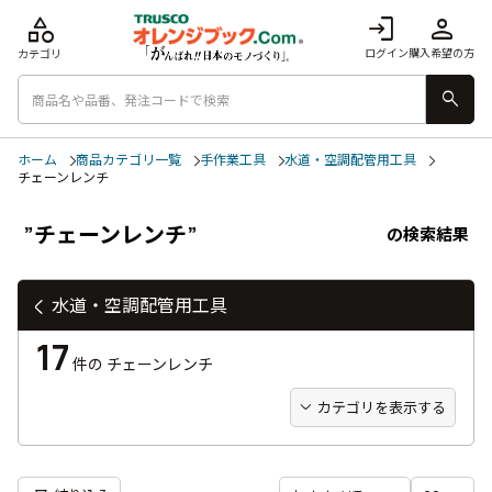
category
login
person
ログイン
購入希望の方
カテゴリ
search
ホーム
商品カテゴリ一覧
手作業工具
水道・空調配管用工具
チェーンレンチ
”チェーンレンチ”
の検索結果
水道・空調配管用工具
17
件の
チェーンレンチ
カテゴリを表示する