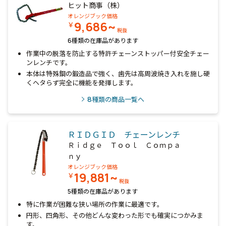
ヒット商事（株）
オレンジブック価格
9,686~
￥
税抜
6種類の在庫品があります
作業中の脱落を防止する特許チェーンストッパー付安全チェー
ンレンチです。
本体は特殊鋼の鍛造品で強く、歯先は高周波焼き入れを施し硬
くヘタらず完全に機能を発揮します。
8
種類の商品一覧へ
ＲＩＤＧＩＤ チェーンレンチ
Ｒｉｄｇｅ Ｔｏｏｌ Ｃｏｍｐａ
ｎｙ
オレンジブック価格
19,881~
￥
税抜
5種類の在庫品があります
特に作業が困難な狭い場所の作業に最適です。
円形、四角形、その他どんな変わった形でも確実につかみま
す。