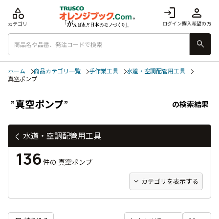
category
login
person
ログイン
購入希望の方
カテゴリ
search
ホーム
商品カテゴリ一覧
手作業工具
水道・空調配管用工具
真空ポンプ
”真空ポンプ”
の検索結果
水道・空調配管用工具
136
件の
真空ポンプ
カテゴリを表示する