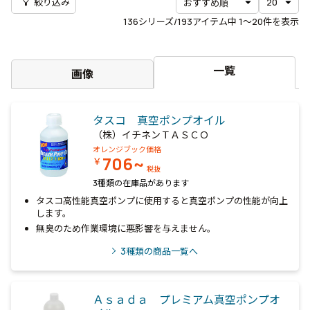
filter_alt
絞り込み
136
シリーズ/193アイテム中
1〜20
件を表示
一覧
画像
タスコ 真空ポンプオイル
（株）イチネンＴＡＳＣＯ
オレンジブック価格
706~
￥
税抜
3種類の在庫品があります
タスコ高性能真空ポンプに使用すると真空ポンプの性能が向上
します。
無臭のため作業環境に悪影響を与えません。
3
種類の商品一覧へ
Ａｓａｄａ プレミアム真空ポンプオ