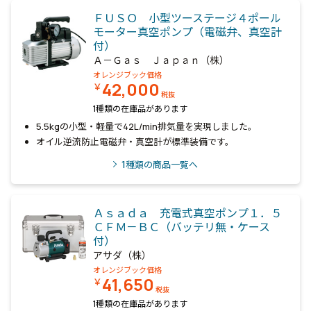
ＦＵＳＯ 小型ツーステージ４ポール
モーター真空ポンプ（電磁弁、真空計
付）
Ａ－Ｇａｓ Ｊａｐａｎ（株）
オレンジブック価格
42,000
￥
税抜
1種類の在庫品があります
5.5kgの小型・軽量で42L/min排気量を実現しました。
オイル逆流防止電磁弁・真空計が標準装備です。
1
種類の商品一覧へ
Ａｓａｄａ 充電式真空ポンプ１．５
ＣＦＭ－ＢＣ（バッテリ無・ケース
付）
アサダ（株）
オレンジブック価格
41,650
￥
税抜
1種類の在庫品があります