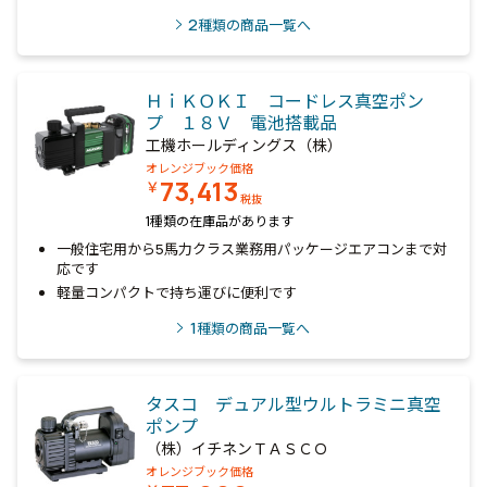
2
種類の商品一覧へ
ＨｉＫＯＫＩ コードレス真空ポン
プ １８Ｖ 電池搭載品
工機ホールディングス（株）
オレンジブック価格
73,413
￥
税抜
1種類の在庫品があります
一般住宅用から5馬力クラス業務用パッケージエアコンまで対
応です
軽量コンパクトで持ち運びに便利です
1
種類の商品一覧へ
タスコ デュアル型ウルトラミニ真空
ポンプ
（株）イチネンＴＡＳＣＯ
オレンジブック価格