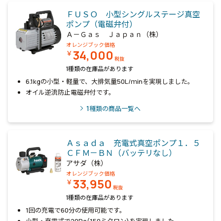
ＦＵＳＯ 小型シングルステージ真空
ポンプ（電磁弁付）
Ａ－Ｇａｓ Ｊａｐａｎ（株）
オレンジブック価格
34,000
￥
税抜
1種類の在庫品があります
6.1kgの小型・軽量で、大排気量50L/ｍinを実現しました。
オイル逆流防止電磁弁付です。
1
種類の商品一覧へ
Ａｓａｄａ 充電式真空ポンプ１．５
ＣＦＭ－ＢＮ（バッテリなし）
アサダ（株）
オレンジブック価格
33,950
￥
税抜
1種類の在庫品があります
1回の充電で60分の使用可能です。