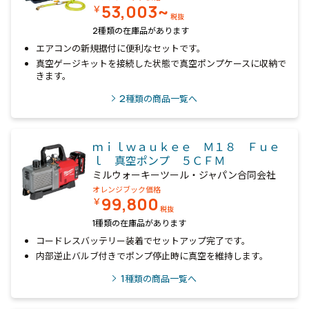
53,003~
￥
税抜
2種類の在庫品があります
エアコンの新規据付に便利なセットです。
真空ゲージキットを接続した状態で真空ポンプケースに収納で
きます。
2
種類の商品一覧へ
ｍｉｌｗａｕｋｅｅ Ｍ１８ Ｆｕｅ
ｌ 真空ポンプ ５ＣＦＭ
ミルウォーキーツール・ジャパン合同会社
オレンジブック価格
99,800
￥
税抜
1種類の在庫品があります
コードレスバッテリー装着でセットアップ完了です。
内部逆止バルブ付きでポンプ停止時に真空を維持します。
1
種類の商品一覧へ