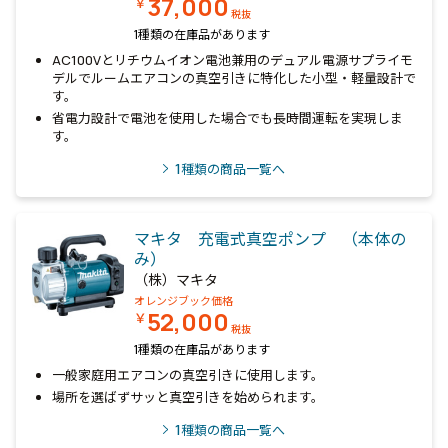
37,000
￥
税抜
1種類の在庫品があります
AC100Vとリチウムイオン電池兼用のデュアル電源サプライモ
デルでルームエアコンの真空引きに特化した小型・軽量設計で
す。
省電力設計で電池を使用した場合でも長時間運転を実現しま
す。
1
種類の商品一覧へ
マキタ 充電式真空ポンプ （本体の
み）
（株）マキタ
オレンジブック価格
52,000
￥
税抜
1種類の在庫品があります
一般家庭用エアコンの真空引きに使用します。
場所を選ばずサッと真空引きを始められます。
1
種類の商品一覧へ