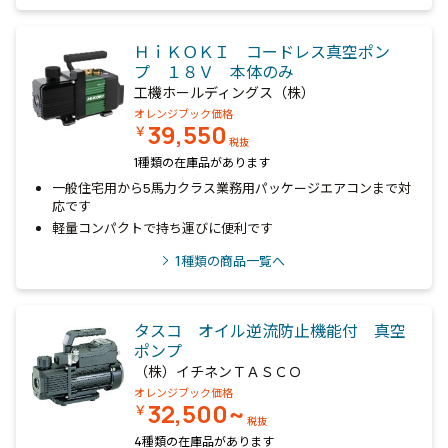
ＨｉＫＯＫＩ コードレス真空ポン
プ １８Ｖ 本体のみ
工機ホールディングス（株）
オレンジブック価格
39,550
￥
税抜
1種類の在庫品があります
一般住宅用から5馬力クラス業務用パッケージエアコンまで対
応です
軽量コンパクトで持ち運びに便利です
1
種類の商品一覧へ
タスコ オイル逆流防止機能付 真空
ポンプ
（株）イチネンＴＡＳＣＯ
オレンジブック価格
32,500~
￥
税抜
4種類の在庫品があります