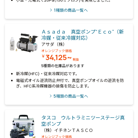
小型・充電式で20Pa(150ミクロン)を実現しました。
1
種類の商品一覧へ
Ａｓａｄａ 真空ポンプ“Ｅｃｏ”（新
冷媒・従来冷媒対応）
アサダ（株）
オレンジブック価格
34,125~
￥
税抜
5種類の在庫品があります
新冷媒(HFC)・従来冷媒対応です。
電磁式オイル逆流防止弁付で、真空ポンプオイルの逆流を防
ぎ、HFC系冷媒機器の損傷を防止します。
5
種類の商品一覧へ
タスコ ウルトラミニツーステージ真
空ポンプ
（株）イチネンＴＡＳＣＯ
オレンジブック価格