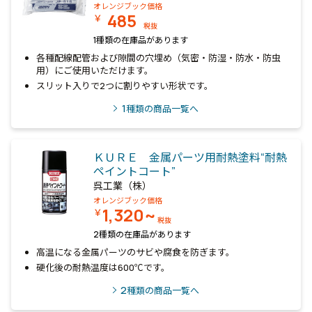
オレンジブック価格
485
￥
税抜
1種類の在庫品があります
各種配線配管および隙間の穴埋め（気密・防湿・防水・防虫
用）にご使用いただけます。
スリット入りで2つに割りやすい形状です。
1
種類の商品一覧へ
ＫＵＲＥ 金属パーツ用耐熱塗料“耐熱
ペイントコート”
呉工業（株）
オレンジブック価格
1,320~
￥
税抜
2種類の在庫品があります
高温になる金属パーツのサビや腐食を防ぎます。
硬化後の耐熱温度は600℃です。
2
種類の商品一覧へ