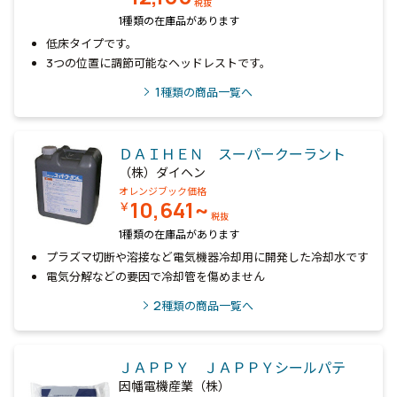
税抜
1種類の在庫品があります
低床タイプです。
3つの位置に調節可能なヘッドレストです。
1
種類の商品一覧へ
ＤＡＩＨＥＮ スーパークーラント
（株）ダイヘン
オレンジブック価格
10,641~
￥
税抜
1種類の在庫品があります
プラズマ切断や溶接など電気機器冷却用に開発した冷却水です
電気分解などの要因で冷却管を傷めません
2
種類の商品一覧へ
ＪＡＰＰＹ ＪＡＰＰＹシールパテ
因幡電機産業（株）