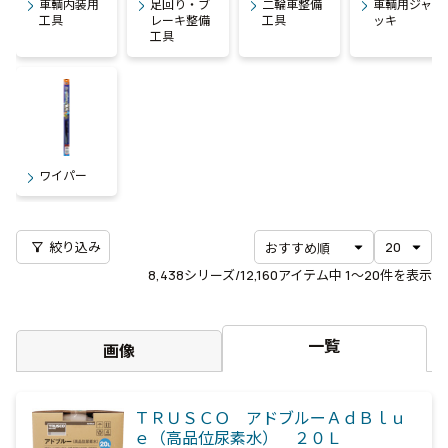
車輌内装用
足回り・ブ
二輪車整備
車輌用ジャ
工具
レーキ整備
工具
ッキ
工具
ワイパー
filter_alt
絞り込み
8,438
シリーズ/12,160アイテム中
1〜20
件を表示
一覧
画像
ＴＲＵＳＣＯ アドブルーＡｄＢｌｕ
ｅ（高品位尿素水） ２０Ｌ