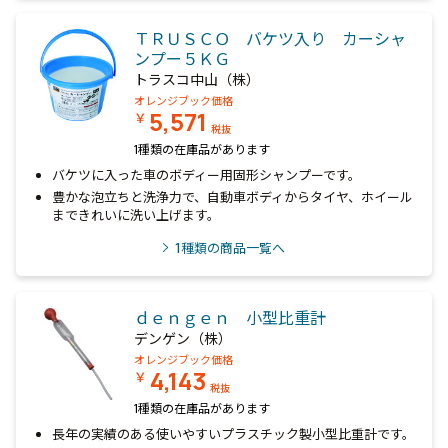
ＴＲＵＳＣＯ バケツ入り カーシャ
ンプー５ＫＧ
トラスコ中山（株）
オレンジブック価格
5,571
￥
税抜
1種類の在庫品があります
バケツに入った車のボディー用固形シャンプーです。
豊かな泡立ちと洗浄力で、自動車ボディからタイヤ、ホイール
まできれいに洗い上げます。
1
種類の商品一覧へ
ｄｅｎｇｅｎ 小型比重計
デンゲン（株）
オレンジブック価格
4,143
￥
税抜
1種類の在庫品があります
長年の実績のある使いやすいプラスチック製小型比重計です。