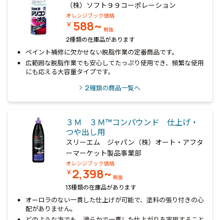
（株）ソフト９９コーポレーション
オレンジブック価格
588~
￥
税抜
2種類の在庫品があります
ペイント補修に欠かせない脱脂作業の定番商品です。
広範囲な脱脂作業でも安心してたっぷり使用でき、頻繁な使用
にも応える大容量タイプです。
2
種類の商品一覧へ
３Ｍ ３Ｍ™コンパウンド 仕上げ・
つや出し用
スリーエム ジャパン（株）オート・アフタ
ーマーケット製品事業部
オレンジブック価格
2,398~
￥
税抜
13種類の在庫品があります
オーロラのない一貫した仕上げが可能で、塗料の張り付きの心
配がありません。
どのような方でも、滑らかで一貫した仕上がりを実現すること