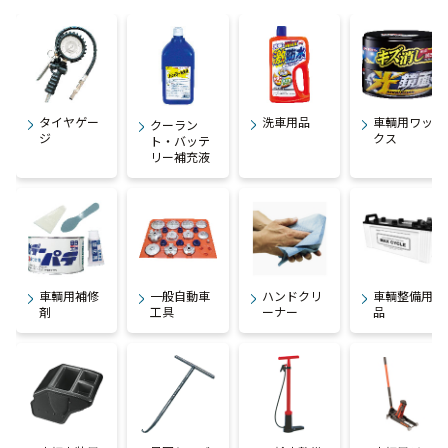
タイヤゲー
洗車用品
車輌用ワッ
クーラン
ジ
クス
ト・バッテ
リー補充液
車輌用補修
一般自動車
ハンドクリ
車輌整備用
剤
工具
ーナー
品