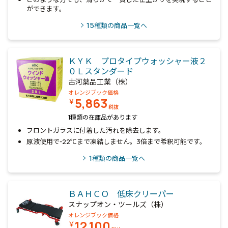
ができます。
15
種類の商品一覧へ
ＫＹＫ プロタイプウォッシャー液２
０Ｌスタンダード
古河薬品工業（株）
オレンジブック価格
5,863
￥
税抜
1種類の在庫品があります
フロントガラスに付着した汚れを除去します。
原液使用で-22℃まで凍結しません。3倍まで希釈可能です。
1
種類の商品一覧へ
ＢＡＨＣＯ 低床クリーパー
スナップオン・ツールズ（株）
オレンジブック価格
12,100
￥