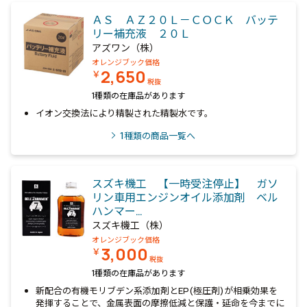
ＡＳ ＡＺ２０Ｌ－ＣＯＣＫ バッテ
リー補充液 ２０Ｌ
アズワン（株）
オレンジブック価格
2,650
￥
税抜
1種類の在庫品があります
イオン交換法により精製された精製水です。
1
種類の商品一覧へ
スズキ機工 【一時受注停止】 ガソ
リン車用エンジンオイル添加剤 ベル
ハンマー…
スズキ機工（株）
オレンジブック価格
3,000
￥
税抜
1種類の在庫品があります
新配合の有機モリブデン系添加剤とEP(極圧剤)が相乗効果を
発揮することで、金属表面の摩擦低減と保護・延命を今までに