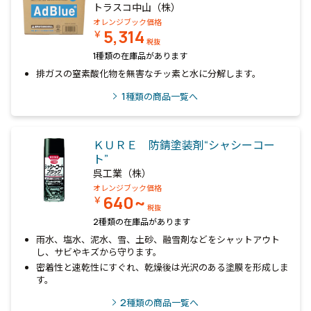
トラスコ中山（株）
オレンジブック価格
5,314
￥
税抜
1種類の在庫品があります
排ガスの窒素酸化物を無害なチッ素と水に分解します。
1
種類の商品一覧へ
ＫＵＲＥ 防錆塗装剤“シャシーコー
ト”
呉工業（株）
オレンジブック価格
640~
￥
税抜
2種類の在庫品があります
雨水、塩水、泥水、雪、土砂、融雪剤などをシャットアウト
し、サビやキズから守ります。
密着性と速乾性にすぐれ、乾燥後は光沢のある塗膜を形成しま
す。
2
種類の商品一覧へ