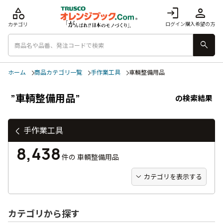
category
login
person
ログイン
購入希望の方
カテゴリ
search
ホーム
商品カテゴリ一覧
手作業工具
車輌整備用品
”車輌整備用品”
の検索結果
手作業工具
8,438
件の
車輌整備用品
カテゴリを表示する
カテゴリから探す