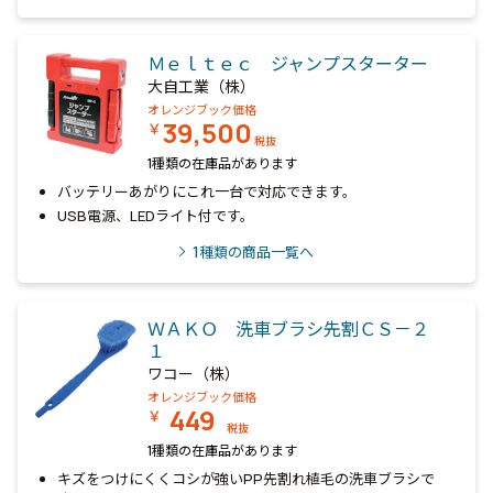
Ｍｅｌｔｅｃ ジャンプスターター
大自工業（株）
オレンジブック価格
39,500
￥
税抜
1種類の在庫品があります
バッテリーあがりにこれ一台で対応できます。
USB電源、LEDライト付です。
1
種類の商品一覧へ
ＷＡＫＯ 洗車ブラシ先割ＣＳ－２
１
ワコー（株）
オレンジブック価格
449
￥
税抜
1種類の在庫品があります
キズをつけにくくコシが強いPP先割れ植毛の洗車ブラシで