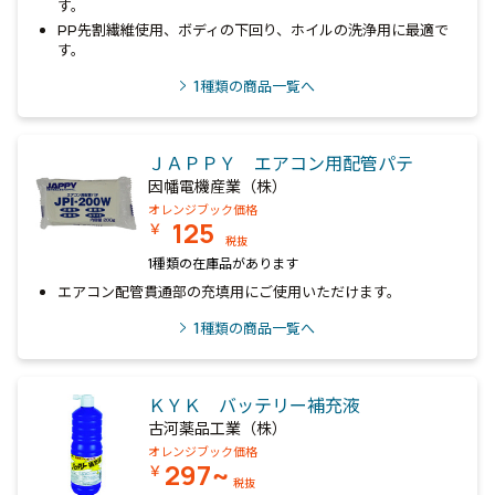
す。
PP先割繊維使用、ボディの下回り、ホイルの洗浄用に最適で
す。
1
種類の商品一覧へ
ＪＡＰＰＹ エアコン用配管パテ
因幡電機産業（株）
オレンジブック価格
125
￥
税抜
1種類の在庫品があります
エアコン配管貫通部の充填用にご使用いただけます。
1
種類の商品一覧へ
ＫＹＫ バッテリー補充液
古河薬品工業（株）
オレンジブック価格
297~
￥
税抜