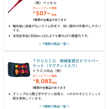
（株）ベッセル
オレンジブック価格
507~
￥
税抜
7種類の在庫品があります
軸先端に段差がないスリム形状で、狭い箇所の作業がしやすい
です。
当社従来品(当社No.225)よりも最大22％軽量化です。
7
種類の商品一覧へ
ＴＲＵＳＣＯ 絶縁差替式ドライバー
セット（マグネット入り）
トラスコ中山（株）
オレンジブック価格
8,083
￥
税抜
1種類の在庫品があります
グリップは人間工学デザイン採用で、つかみやすさとフィット
感を実現しています。
1
種類の商品一覧へ