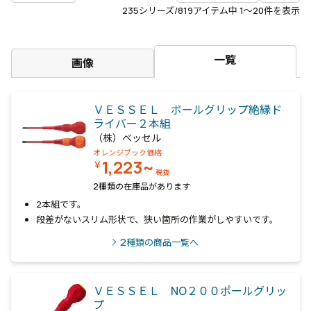
235
シリーズ/819アイテム中
1〜20
件を表示
一覧
画像
ＶＥＳＳＥＬ ボールグリップ絶縁ド
ライバー２本組
（株）ベッセル
オレンジブック価格
1,223~
￥
税抜
2種類の在庫品があります
2本組です。
段差がないスリム形状で、狭い箇所の作業がしやすいです。
2
種類の商品一覧へ
ＶＥＳＳＥＬ NO２００ポールグリッ
プ