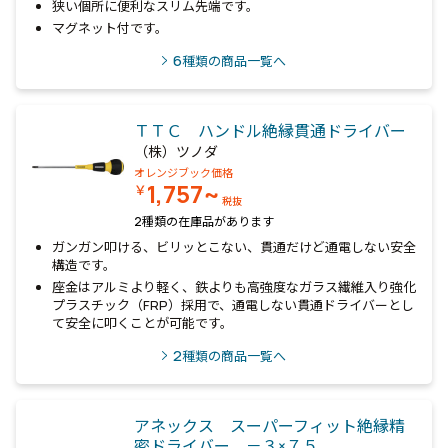
狭い個所に便利なスリム先端です。
マグネット付です。
6
種類の商品一覧へ
ＴＴＣ ハンドル絶縁貫通ドライバー
（株）ツノダ
オレンジブック価格
1,757~
￥
税抜
2種類の在庫品があります
ガンガン叩ける、ビリッとこない、貫通だけど通電しない安全
構造です。
座金はアルミより軽く、鉄よりも高強度なガラス繊維入り強化
プラスチック（FRP）採用で、通電しない貫通ドライバーとし
て安全に叩くことが可能です。
2
種類の商品一覧へ
アネックス スーパーフィット絶縁精
密ドライバー －３×７５