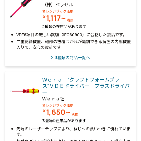
（株）ベッセル
オレンジブック価格
1,117~
￥
税抜
2種類の在庫品があります
VDE6項目の厳しい試験（IEC60900）に合格した製品です。
二重絶縁被覆、軸部の被覆はがれが識別できる黄色の内部被覆
入りで、安心の設計です。
3
種類の商品一覧へ
Ｗｅｒａ “クラフトフォームプラ
ス”ＶＤＥドライバー プラスドライバ
ー
Ｗｅｒａ社
オレンジブック価格
1,650~
￥
税抜
7種類の在庫品があります
先端のレーザーチップにより、ねじへの食いつきに優れていま
す。