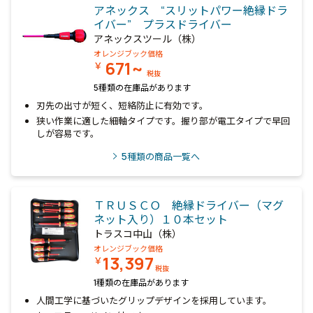
アネックス “スリットパワー絶縁ドラ
イバー” プラスドライバー
アネックスツール（株）
オレンジブック価格
671~
￥
税抜
5種類の在庫品があります
刃先の出寸が短く、短絡防止に有効です。
狭い作業に適した細軸タイプです。握り部が電工タイプで早回
しが容易です。
5
種類の商品一覧へ
ＴＲＵＳＣＯ 絶縁ドライバー（マグ
ネット入り）１０本セット
トラスコ中山（株）
オレンジブック価格
13,397
￥
税抜
1種類の在庫品があります
人間工学に基づいたグリップデザインを採用しています。