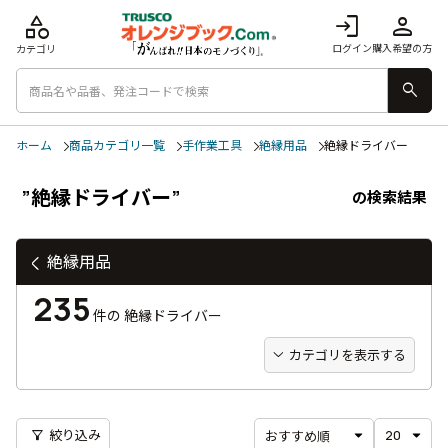
category
login
person
ログイン
購入希望の方
カテゴリ
search
ホーム
商品カテゴリ一覧
手作業工具
絶縁用品
絶縁ドライバー
”絶縁ドライバー”
の検索結果
絶縁用品
235
件の
絶縁ドライバー
カテゴリを表示する
filter_alt
絞り込み