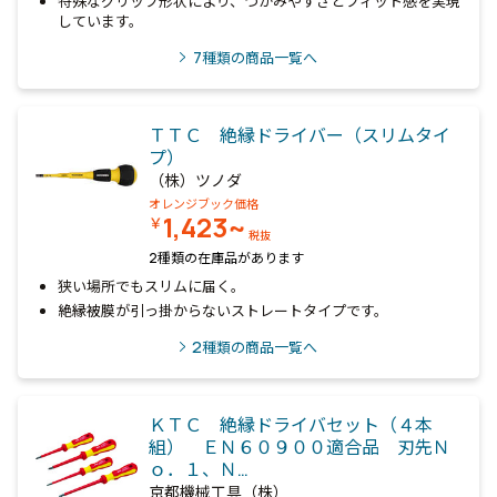
特殊なグリップ形状により、つかみやすさとフィット感を実現
しています。
7
種類の商品一覧へ
ＴＴＣ 絶縁ドライバー（スリムタイ
プ）
（株）ツノダ
オレンジブック価格
1,423~
￥
税抜
2種類の在庫品があります
狭い場所でもスリムに届く。
絶縁被膜が引っ掛からないストレートタイプです。
2
種類の商品一覧へ
ＫＴＣ 絶縁ドライバセット（４本
組） ＥＮ６０９００適合品 刃先Ｎ
ｏ．１、Ｎ…
京都機械工具（株）