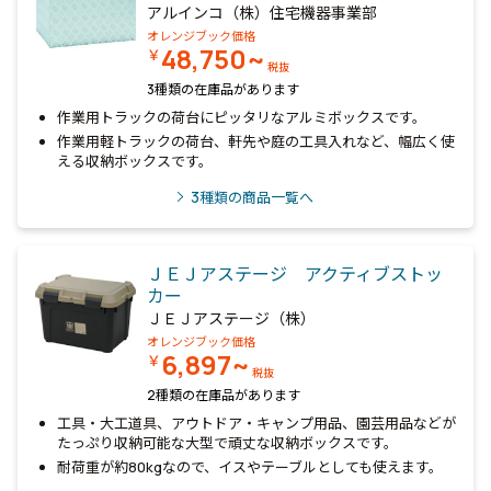
アルインコ（株）住宅機器事業部
オレンジブック価格
48,750~
￥
税抜
3種類の在庫品があります
作業用トラックの荷台にピッタリなアルミボックスです。
作業用軽トラックの荷台、軒先や庭の工具入れなど、幅広く使
える収納ボックスです。
3
種類の商品一覧へ
ＪＥＪアステージ アクティブストッ
カー
ＪＥＪアステージ（株）
オレンジブック価格
6,897~
￥
税抜
2種類の在庫品があります
工具・大工道具、アウトドア・キャンプ用品、園芸用品などが
たっぷり収納可能な大型で頑丈な収納ボックスです。
耐荷重が約80kgなので、イスやテーブルとしても使えます。