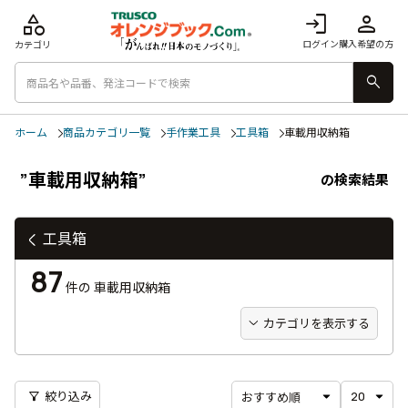
category
login
person
ログイン
購入希望の方
カテゴリ
search
ホーム
商品カテゴリ一覧
手作業工具
工具箱
車載用収納箱
”車載用収納箱”
の検索結果
工具箱
87
件の
車載用収納箱
カテゴリを表示する
filter_alt
絞り込み