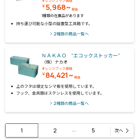
オレンジブック価格
5,968~
￥
税抜
1種類の在庫品があります
持ち運び可能な小型の設置型工具箱です。
2
種類の商品一覧へ
ＮＡＫＡＯ “エコックストッカー”
（株）ナカオ
オレンジブック価格
84,421~
￥
税抜
上のフタは頑丈なシマ板を使用しています。
フック、金具類はステンレスを使用しています。
2
種類の商品一覧へ
…
1
2
5
次へ