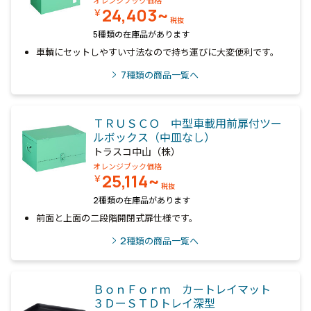
オレンジブック価格
24,403~
￥
税抜
5種類の在庫品があります
車輌にセットしやすい寸法なので持ち運びに大変便利です。
7
種類の商品一覧へ
ＴＲＵＳＣＯ 中型車載用前扉付ツー
ルボックス（中皿なし）
トラスコ中山（株）
オレンジブック価格
25,114~
￥
税抜
2種類の在庫品があります
前面と上面の二段階開閉式扉仕様です。
2
種類の商品一覧へ
ＢｏｎＦｏｒｍ カートレイマット
３ＤーＳＴＤトレイ深型