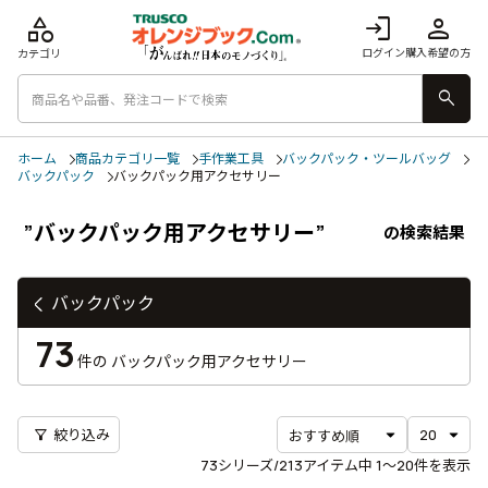
category
login
person
ログイン
購入希望の方
カテゴリ
search
ホーム
商品カテゴリ一覧
手作業工具
バックパック・ツールバッグ
バックパック
バックパック用アクセサリー
”バックパック用アクセサリー”
の検索結果
バックパック
73
件の
バックパック用アクセサリー
filter_alt
絞り込み
73
シリーズ/213アイテム中
1〜20
件を表示