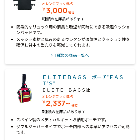
オレンジブック価格
3,000
￥
税抜
1種類の在庫品があります
簡易的なリュック用の消臭と吸湿が同時にできる吸湿クッショ
ンパッドです。
メッシュ素材と厚みのあるウレタンが通気性とクッション性を
確保し背中の当たりを軽減してくれます。
1
種類の商品一覧へ
ＥＬＩＴＥＢＡＧＳ ポーチ“ＦＡＳ
Ｔ’Ｓ”
ＥＬＩＴＥ ＢＡＧＳ社
オレンジブック価格
2,337~
￥
税抜
3種類の在庫品があります
スペイン製のメディカルキット収納用ポーチです。
ダブルジッパータイプでポーチ内部への素早いアクセスが可能
です。