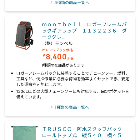
3
種類の商品一覧へ
ｍｏｎｔｂｅｌｌ ロガーフレームパ
ックギアラップ １１３２２３６ ダ
ークグレ…
（株）モンベル
オレンジブック価格
8,400
￥
税抜
1種類の在庫品があります
ロガーフレームパックに装着することでチェーンソー、燃料、
工具など、伐採作業に必要な荷物を効率よくセットでき、安定
した運搬を可能にします。
120ccほどの大型チェーンソーにも対応する、固定ポケットを
備えています。
1
種類の商品一覧へ
ＴＲＵＳＣＯ 防水スタッフバック
ロールトップ式 縦５４０ 横４５