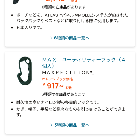
税抜
6種類の在庫品があります
ポーチなどを、ATLAS™パネルやMOLLEシステムが施された
バックパックやベストなどに取り付ける際に使用します。
６本入りです。
6
種類の商品一覧へ
ＭＡＸ ユーティリティーフック（４
個入）
ＭＡＸＰＥＤＩＴＩＯＮ社
オレンジブック価格
917~
￥
税抜
3種類の在庫品があります
耐久性の高いナイロン製の多目的フックです。
かぎ、帽子、手袋など様々なものを引っ掛けることができま
す。
3
種類の商品一覧へ