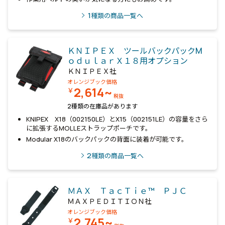
1
種類の商品一覧へ
ＫＮＩＰＥＸ ツールバックパックМ
ｏｄｕｌａｒＸ１８用オプション
ＫＮＩＰＥＸ社
オレンジブック価格
2,614~
￥
税抜
2種類の在庫品があります
KNIPEX X18（002150LE）とX15（002151LE）の容量をさら
に拡張するMOLLEストラップポーチです。
Modular X18のバックパックの背面に装着が可能です。
2
種類の商品一覧へ
ＭＡＸ ＴａｃＴｉｅ™ ＰＪＣ
ＭＡＸＰＥＤＩＴＩＯＮ社
オレンジブック価格
2,745~
￥