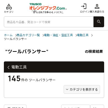
category
login
person
ログイン
購入希望の方
カテゴリ
search
ホーム
商品カテゴリ一覧
電動・油圧・空圧工具
電動工具
ツールバランサー
”ツールバランサー”
の検索結果
電動工具
145
件の
ツールバランサー
カテゴリを表示する