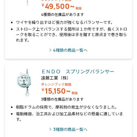
49,500~
￥
税抜
4種類の在庫品があります
ワイヤを繰り出すほど張力が強くなるバランサーです。
ストローク上でバランスする箇所は１か所ですが、長くストロ
ークを取ることができ、使用後は手を離すと原点まで巻き取ら
れます。
4
種類の商品一覧へ
ＥＮＤＯ スプリングバランサー
遠藤工業（株）
オレンジブック価格
15,150~
￥
税抜
3種類の在庫品があります
樹脂ドラムの採用で、摩耗粉の発生が少なくなりました。
電動機器、治工具および加工品素材などの懸垂に適していま
す。
3
種類の商品一覧へ