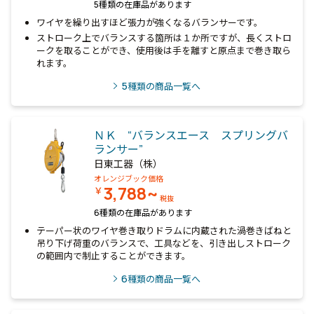
5種類の在庫品があります
ワイヤを繰り出すほど張力が強くなるバランサーです。
ストローク上でバランスする箇所は１か所ですが、長くストロ
ークを取ることができ、使用後は手を離すと原点まで巻き取ら
れます。
5
種類の商品一覧へ
ＮＫ “バランスエース スプリングバ
ランサー”
日東工器（株）
オレンジブック価格
3,788~
￥
税抜
6種類の在庫品があります
テーパー状のワイヤ巻き取りドラムに内蔵された渦巻きばねと
吊り下げ荷重のバランスで、工具などを、引き出しストローク
の範囲内で制止することができます。
6
種類の商品一覧へ