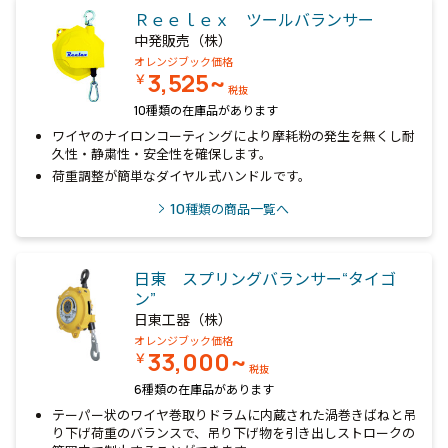
Ｒｅｅｌｅｘ ツールバランサー
中発販売（株）
オレンジブック価格
3,525~
￥
税抜
10種類の在庫品があります
ワイヤのナイロンコーティングにより摩耗粉の発生を無くし耐
久性・静粛性・安全性を確保します。
荷重調整が簡単なダイヤル式ハンドルです。
10
種類の商品一覧へ
日東 スプリングバランサー“タイゴ
ン”
日東工器（株）
オレンジブック価格
33,000~
￥
税抜
6種類の在庫品があります
テーパー状のワイヤ巻取りドラムに内蔵された渦巻きばねと吊
り下げ荷重のバランスで、吊り下げ物を引き出しストロークの