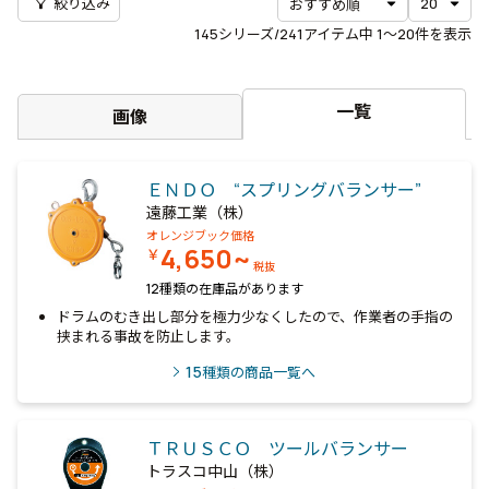
filter_alt
絞り込み
145
シリーズ/241アイテム中
1〜20
件を表示
一覧
画像
ＥＮＤＯ “スプリングバランサー”
遠藤工業（株）
オレンジブック価格
4,650~
￥
税抜
12種類の在庫品があります
ドラムのむき出し部分を極力少なくしたので、作業者の手指の
挟まれる事故を防止します。
15
種類の商品一覧へ
ＴＲＵＳＣＯ ツールバランサー
トラスコ中山（株）