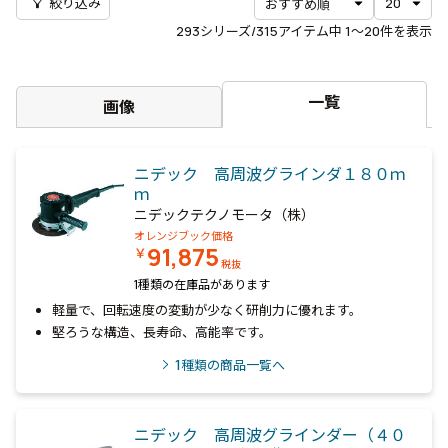
filter_alt
絞り込み
293
シリーズ/315アイテム中
1〜20
件を表示
一覧
画像
ニデック 高周波グラインダ１８０ｍ
ｍ
ニデックテクノモータ（株）
オレンジブック価格
91,875
￥
税抜
1種類の在庫品があります
軽量で、回転速度の変動が少なく研削力に優れます。
堅ろうな構造、長寿命、高能率です。
1
種類の商品一覧へ
ニデック 高周波グラインダー（４０