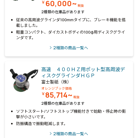
60,000~
￥
税抜
2種類の在庫品があります
従来の高周波グラインダ100mmタイプに、ブレーキ機能を搭
載しました。
軽量コンパクト、ダイカストボディの100φ用ディスクグライ
ンダです。
2
種類の商品一覧へ
高速 ４００ＨＺ用ポット型高周波デ
ィスクグラインダＨＧＰ
富士製砥（株）
オレンジブック価格
85,714~
￥
税抜
2種類の在庫品があります
ソフトスタート/ソフトストップ機能付きで始動・停止時の衝
撃が小さいです。
防振構造で振動軽減します。
2
種類の商品一覧へ