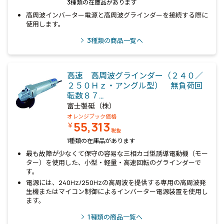
3種類の在庫品があります
高周波インバーター電源と高周波グラインダーを接続する際に
使用します。
3
種類の商品一覧へ
高速 高周波グラインダー（２４０／
２５０Ｈｚ・アングル型） 無負荷回
転数８７…
富士製砥（株）
オレンジブック価格
55,313
￥
税抜
1種類の在庫品があります
最も故障が少なくて保守の容易な三相カゴ型誘導電動機（モー
ター）を使用した、小型・軽量・高速回転のグラインダーで
す。
電源には、240Hz/250Hzの高周波を提供する専用の高周波発
生機またはマイコン制御によるインバーター電源装置を使用し
ます。
1
種類の商品一覧へ