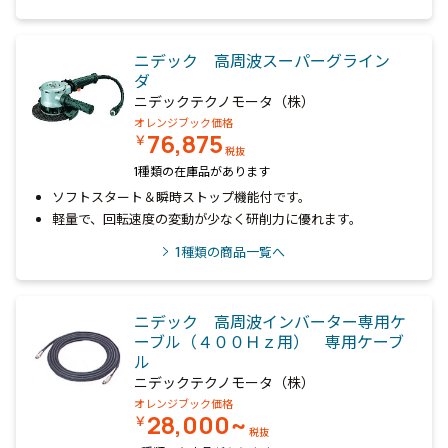
ニデック 高周波スーパーグライン
ダ
ニデックテクノモータ（株）
オレンジブック価格
76,875
￥
税抜
1種類の在庫品があります
ソフトスタート＆瞬時ストップ機能付です。
軽量で、回転速度の変動が少なく研削力に優れます。
1
種類の商品一覧へ
ニデック 高周波インバーター専用ケ
ーブル（４００Ｈｚ用） 専用ケーブ
ル
ニデックテクノモータ（株）
オレンジブック価格
28,000~
￥
税抜