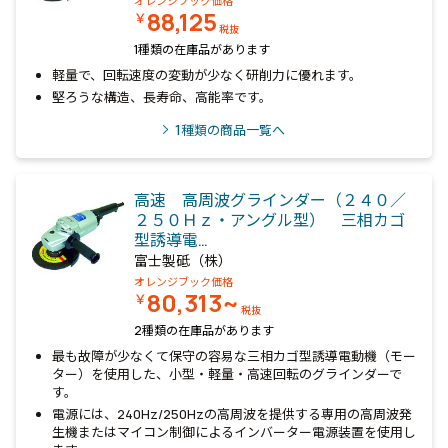
オレンジブック価格
88,125
￥
税抜
1種類の在庫品があります
軽量で、回転速度の変動が少なく研削力に優れます。
堅ろうな構造、長寿命、高能率です。
1
種類の商品一覧へ
高速 高周波グラインダー（２４０／
２５０Ｈｚ・アングル型） 三相カゴ
型誘導電…
富士製砥（株）
オレンジブック価格
80,313~
￥
税抜
2種類の在庫品があります
最も故障が少なくて保守の容易な三相カゴ型誘導電動機（モー
ター）を使用した、小型・軽量・高速回転のグラインダーで
す。
電源には、240Hz/250Hzの高周波を提供する専用の高周波発
生機またはマイコン制御によるインバーター電源装置を使用し