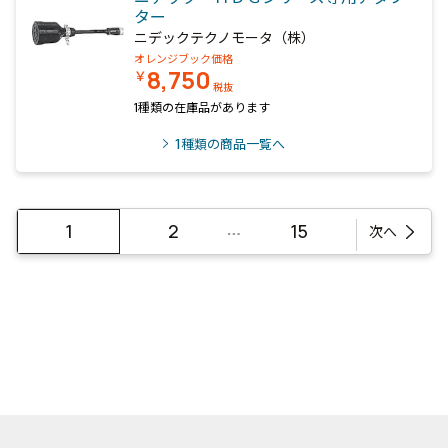
ター
ニデックテクノモータ（株）
オレンジブック価格
8,750
￥
税抜
1種類の在庫品があります
1
種類の商品一覧へ
…
1
2
15
次へ