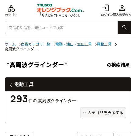
category
login
person
ログイン
購入希望の方
カテゴリ
search
ホーム
商品カテゴリ一覧
電動・油圧・空圧工具
電動工具
高周波グラインダー
”高周波グラインダー”
の検索結果
電動工具
293
件の
高周波グラインダー
カテゴリを表示する