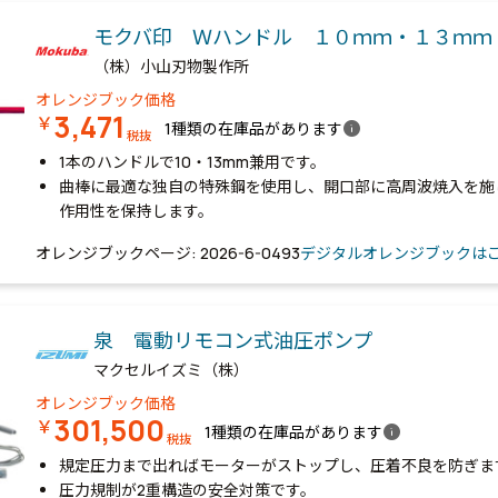
モクバ印 Ｗハンドル １０ｍｍ・１３ｍ
（株）小山刃物製作所
オレンジブック価格
3,471
￥
info
1種類の在庫品があります
税抜
1本のハンドルで10・13mm兼用です。
曲棒に最適な独自の特殊鋼を使用し、開口部に高周波焼入を施
作用性を保持します。
オレンジブックページ: 2026-6-0493
デジタルオレンジブックは
泉 電動リモコン式油圧ポンプ
マクセルイズミ（株）
オレンジブック価格
301,500
￥
info
1種類の在庫品があります
税抜
規定圧力まで出ればモーターがストップし、圧着不良を防ぎま
圧力規制が2重構造の安全対策です。