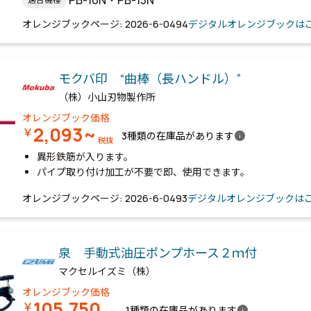
オレンジブックページ: 2026-6-0494
デジタルオレンジブックは
モクバ印 “曲棒（長ハンドル）”
（株）小山刃物製作所
オレンジブック価格
2,093~
￥
info
3種類の在庫品があります
税抜
異形鉄筋が入ります。
パイプ取り付け加工が不要で即、使用できます。
オレンジブックページ: 2026-6-0493
デジタルオレンジブックは
泉 手動式油圧ポンプホース２ｍ付
マクセルイズミ（株）
オレンジブック価格
105,750
￥
info
1種類の在庫品があります