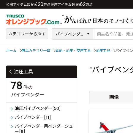
420
62
公開アイテム数 約
万点
在庫アイテム数 約
万点
カテゴリーから探す
パイプベンダ...
ホーム
商品カテゴリ一覧
電動・油圧・空圧工具
油圧工具
パイプベン
”パイプベン
油圧工具
78
件の
パイプベンダー
画像
油圧パイプベンダー[50]
パイプベンダー[11]
パイプベンダー用ベンダーシュ
ー[9]