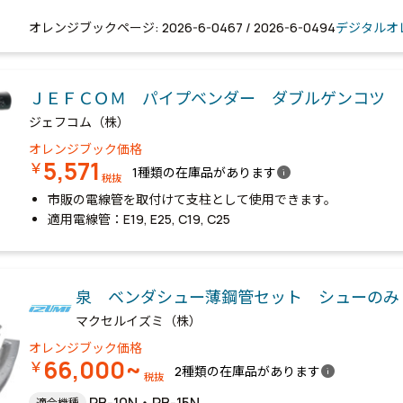
オレンジブックページ: 2026-6-0467 / 2026-6-0494
デジタルオ
ＪＥＦＣＯＭ パイプベンダー ダブルゲンコツ
ジェフコム（株）
オレンジブック価格
5,571
￥
info
1種類の在庫品があります
税抜
市販の電線管を取付けて支柱として使用できます。
適用電線管：E19, E25, C19, C25
泉 ベンダシュー薄鋼管セット シューのみ
マクセルイズミ（株）
オレンジブック価格
66,000~
￥
info
2種類の在庫品があります
税抜
PB-10N・PB-15N
適合機種