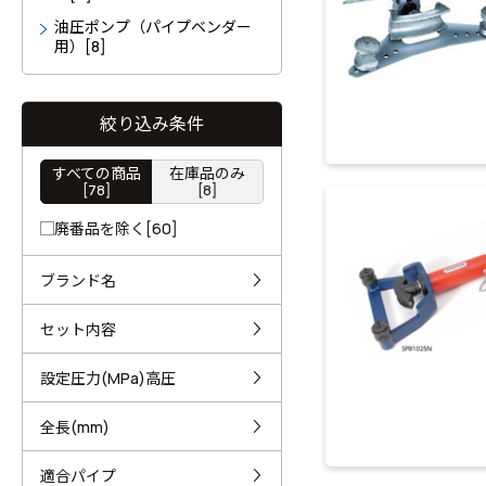
油圧ポンプ（パイプベンダー
用）[8]
絞り込み条件
すべての商品
在庫品のみ
[78]
[8]
廃番品を除く[60]
ブランド名
セット内容
設定圧力(MPa)高圧
全長(mm)
適合パイプ