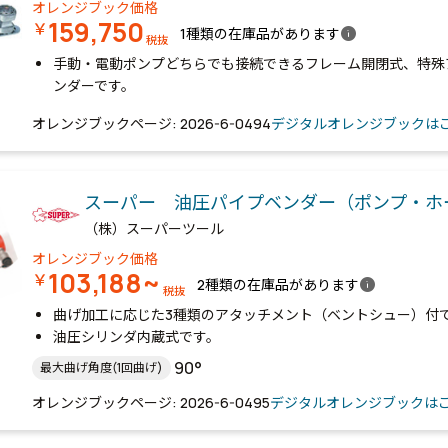
オレンジブック価格
159,750
￥
info
1種類の在庫品があります
税抜
手動・電動ポンプどちらでも接続できるフレーム開閉式、特殊
ンダーです。
オレンジブックページ: 2026-6-0494
デジタルオレンジブックは
スーパー 油圧パイプベンダー（ポンプ・ホ
（株）スーパーツール
オレンジブック価格
103,188~
￥
info
2種類の在庫品があります
税抜
曲げ加工に応じた3種類のアタッチメント（ベントシュー）付
油圧シリンダ内蔵式です。
90°
最大曲げ角度(1回曲げ)
オレンジブックページ: 2026-6-0495
デジタルオレンジブックは