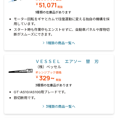
51,071
￥
税抜
1種類の在庫品があります
モーター回転をギヤとカムで往復運動に変える独自の機構を採
用しています。
スタート時も作業中もエンストせずに、自動車パネルや厚物切
断がスムーズにできます。
1
種類の商品一覧へ
ＶＥＳＳＥＬ エアソー 替 刃
（株）ベッセル
オレンジブック価格
329~
￥
税抜
3種類の在庫品があります
GT-AS10/AS100用ブレードです。
鉄切断用です。
3
種類の商品一覧へ