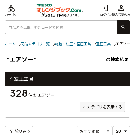
category
login
person
ログイン
購入希望の方
カテゴリ
search
ホーム
商品カテゴリ一覧
電動・油圧・空圧工具
空圧工具
エアソー
”エアソー”
の検索結果
空圧工具
328
件の
エアソー
カテゴリを表示する
filter_alt
絞り込み