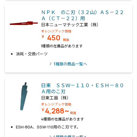
ＮＰＫ のこ刃（３２山）ＡＳ－２２
Ａ（ＣＴ－２２）用
日本ニューマチック工業（株）
オレンジブック価格
450
￥
税抜
1種類の在庫品があります
消耗・交換パーツ
1
種類の商品一覧へ
日東 ＳＳＷ－１１０・ＥＳＨ－８０
Ａ用のこ刃
日東工器（株）
オレンジブック価格
4,288~
￥
税抜
4種類の在庫品があります
ESH-80A、SSW-110用のこ刃です。
4