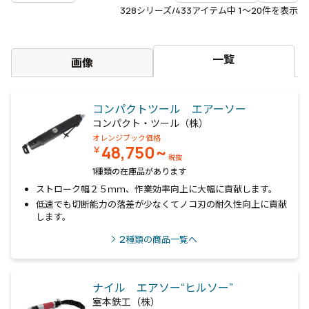
328
シリーズ/433アイテム中
1〜20
件を表示
一覧
画像
コンパクトツール エアーソー
コンパクト・ツール（株）
オレンジブック価格
48,750~
￥
税抜
1種類の在庫品があります
ストローク幅２５ｍｍ、作業効率向上に大幅に貢献します。
低速でも切断能力の落差が少なくてノコ刃の耐久性向上に貢献
します。
2
種類の商品一覧へ
ナイル エアソー“ヒルソー”
室本鉄工（株）