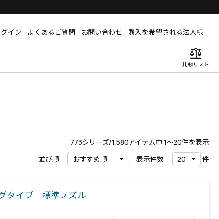
ログイン
よくあるご質問
お問い合わせ
購入を希望される法人様
balance
比較リスト
773
シリーズ/1,580アイテム中
1〜20
件を表示
並び順
表示件数
件
ラグタイプ 標準ノズル