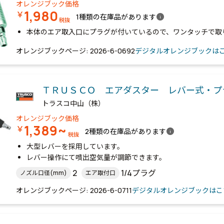
オレンジブック価格
1,980
￥
info
1種類の在庫品があります
税抜
本体のエア取入口にプラグが付いているので、ワンタッチで取
オレンジブックページ: 2026-6-0692
デジタルオレンジブックは
ＴＲＵＳＣＯ エアダスター レバー式・プ
トラスコ中山（株）
オレンジブック価格
1,389~
￥
info
2種類の在庫品があります
税抜
大型レバーを採用しています。
レバー操作にて噴出空気量が調節できます。
2
1/4プラグ
ノズル口径(mm)
エア取付口
オレンジブックページ: 2026-6-0711
デジタルオレンジブックはこ