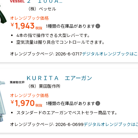
２ １００Ａ…
（株）ベッセル
オレンジブック価格
1,943
￥
info
1種類の在庫品があります
税抜
4本の指で操作できる大型レバーです。
空気流量は握り具合でコントロールできます。
オレンジブックページ: 2026-6-0717
デジタルオレンジブックはこ
ＫＵＲＩＴＡ エアーガン
（株）栗田製作所
オレンジブック価格
1,970
￥
info
1種類の在庫品があります
税抜
スタンダードのエアーガンでベストセラー商品です。
オレンジブックページ: 2026-6-0699
デジタルオレンジブックは