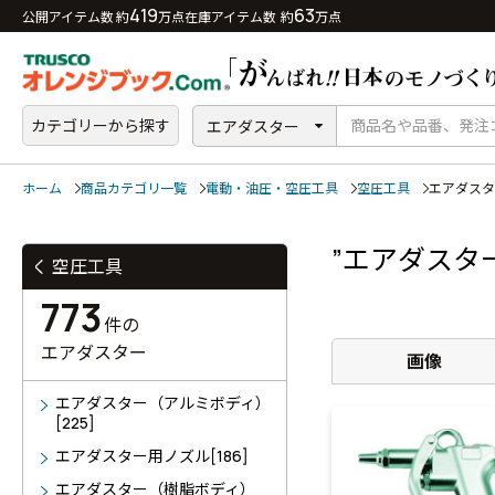
419
63
公開アイテム数 約
万点
在庫アイテム数 約
万点
カテゴリーから探す
エアダスター
ホーム
商品カテゴリ一覧
電動・油圧・空圧工具
空圧工具
エアダスタ
”エアダスタ
空圧工具
773
件の
エアダスター
画像
エアダスター（アルミボディ）
[225]
エアダスター用ノズル[186]
エアダスター（樹脂ボディ）