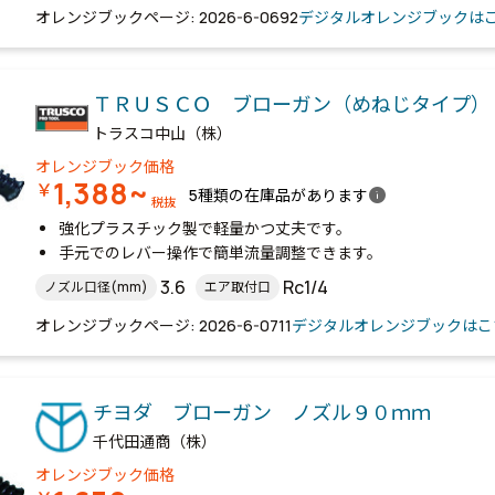
オレンジブックページ: 2026-6-0692
デジタルオレンジブックは
ＴＲＵＳＣＯ ブローガン（めねじタイプ）
トラスコ中山（株）
オレンジブック価格
1,388~
￥
info
5種類の在庫品があります
税抜
強化プラスチック製で軽量かつ丈夫です。
手元でのレバー操作で簡単流量調整できます。
3.6
Rc1/4
ノズル口径(mm)
エア取付口
オレンジブックページ: 2026-6-0711
デジタルオレンジブックはこ
チヨダ ブローガン ノズル９０ｍｍ
千代田通商（株）
オレンジブック価格