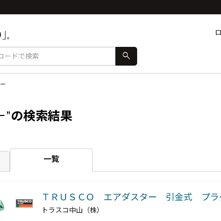
search
ー
ー”
の検索結果
一覧
ＴＲＵＳＣＯ エアダスター 引金式 プ
トラスコ中山（株）