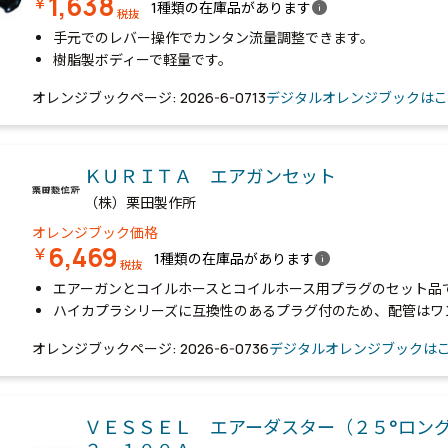
1,638
￥
info
1種類の在庫品があります
税抜
手元でのレバー操作でカンタン流量調整できます。
樹脂製ボディーで軽量です。
オレンジブックページ: 2026-6-0713
デジタルオレンジブックはこ
ＫＵＲＩＴＡ エアガンセット
（株）栗田製作所
オレンジブック価格
6,469
￥
info
1種類の在庫品があります
税抜
エアーガンとコイルホースとコイルホース用プラグのセット品
ハイカプラシリーズに互換性のあるプラグ付のため、配管はワ
オレンジブックページ: 2026-6-0736
デジタルオレンジブックは
ＶＥＳＳＥＬ エアーダスター（２５°ロン