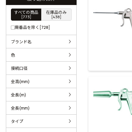
すべての商品
在庫品のみ
[773]
[438]
廃番品を除く[728]
ブランド名
色
接続口径
全高(mm)
全長(m)
全長(mm)
タイプ