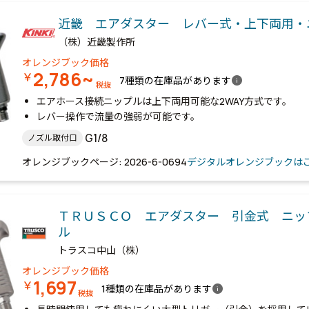
近畿 エアダスター レバー式・上下両用・
（株）近畿製作所
オレンジブック価格
2,786~
￥
info
7種類の在庫品があります
税抜
エアホース接続ニップルは上下両用可能な2WAY方式です。
レバー操作で流量の強弱が可能です。
G1/8
ノズル取付口
オレンジブックページ: 2026-6-0694
デジタルオレンジブックは
ＴＲＵＳＣＯ エアダスター 引金式 ニッ
ル
トラスコ中山（株）
オレンジブック価格
1,697
￥
info
1種類の在庫品があります
税抜