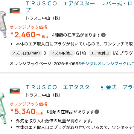
ＴＲＵＳＣＯ エアダスター レバー式・ロ
プ
トラスコ中山（株）
オレンジブック価格
2,460~
￥
info
4種類の在庫品があります
税抜
本体のエア取入口にプラグが付いているので、ワンタッチで取
2
G1/8
1/4プラグ
ノズル口径(mm)
ノズル取付口
エア取付口
オレンジブックページ: 2026-6-0693
デジタルオレンジブックは
ＴＲＵＳＣＯ エアダスター 引金式 プ
トラスコ中山（株）
オレンジブック価格
5,340
￥
info
1種類の在庫品があります
税抜
外気を取り入れ数倍の風量が得られます。
本体のエア取入口にプラグが取り付いているので、ワンタッチ