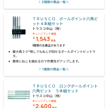
2
種類の商品一覧へ
ＴＲＵＳＣＯ ボールポイント六角ビ
ット４本組セット
トラスコ中山（株）
オレンジブック価格
1,543
￥
税抜
1種類の在庫品があります
最大角３０°倒してもねじが回せるボールポイントビットで
す。
簡単にねじを掴めるので作業性がアップします。
1
種類の商品一覧へ
ＴＲＵＳＣＯ ロングボールポイント
六角ビット ５本組セット
トラスコ中山（株）
オレンジブック価格
2,400
￥
税抜