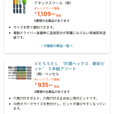
アネックスツール（株）
オレンジブック価格
1,109~
￥
税抜
5種類の在庫品があります
サイズを色で識別できます。
電動ドライバー装着時に塗装部分が邪魔にならない両端部非塗
装です。
5
種類の商品一覧へ
ＶＥＳＳＥＬ “片頭ヘックス 剛彩ビ
ット” ５本組アソート
（株）ベッセル
オレンジブック価格
935~
￥
税抜
2種類の在庫品があります
六角穴付きボルト、六角穴付き止めねじ用のビットです。
10色カラーでサイズを色分けし、ビットが選びやすくなってい
ます。