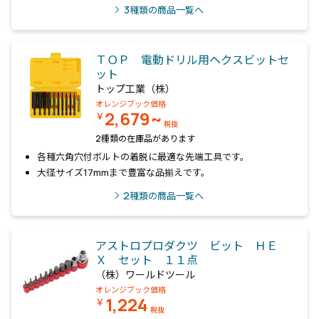
3
種類の商品一覧へ
ＴＯＰ 電動ドリル用ヘクスビットセ
ット
トップ工業（株）
オレンジブック価格
2,679~
￥
税抜
2種類の在庫品があります
各種六角穴付ボルトの着脱に最適な先端工具です。
大径サイズ17mmまで豊富な品揃えです。
2
種類の商品一覧へ
アストロプロダクツ ビット ＨＥ
Ｘ セット １１点
（株）ワールドツール
オレンジブック価格
1,224
￥
税抜