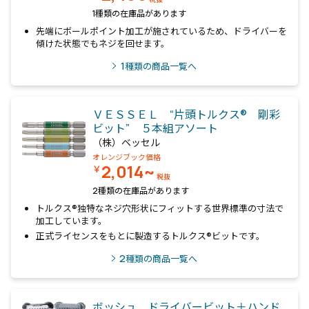
1種類の在庫品があります
先端にボールポイント加工が施されているため、ドライバーを
傾けた状態でもネジを回せます。
1
種類の商品一覧へ
ＶＥＳＳＥＬ “片頭トルクス® 剛彩
ビット” ５本組アソート
（株）ベッセル
オレンジブック価格
2,014~
￥
税抜
2種類の在庫品があります
トルクス®独特なネジ穴形状にフィットする世界標準の寸法で
加工しています。
正式ライセンスをもとに製造するトルクス®ビットです。
2
種類の商品一覧へ
ボッシュ ドライバービット＋ハンド