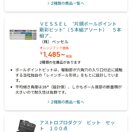
2
種類の商品一覧へ
ＶＥＳＳＥＬ “片頭ボールポイント
剛彩ビット”（５本組アソート） ５本
組ア…
（株）ベッセル
オレンジブック価格
1,485~
￥
税抜
2種類の在庫品があります
ボールポイントビットは、駆動部が六角穴の入り口付近に接触
する当社独自の「レインボール形状」をもとに設計していま
す。
平均傾き角度は26°（設計値）、しかもボール首部の断面積が
大きいので耐久性は抜群です。
2
種類の商品一覧へ
アストロプロダクツ ビット セッ
ト １００点