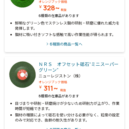
オレンジブック価格
328~
￥
税抜
6種類の在庫品があります
鮮明なグリーン色でステンレス鋼の研削・研磨に優れた威力を
発揮します。
鋼材に吸い付きソフトな感触で高い作業性能が得られます。
6
種類の商品一覧へ
ＮＲＳ オフセット砥石“ミニスーパー
グリーン”
ニューレジストン（株）
オレンジブック価格
311~
￥
税抜
8種類の在庫品があります
目づまりや研削・研磨焼けが少ないため研削力が上がり、作業
時間が短縮できます。
鋼材の種類によって砥石を使い分ける必要がなく、粒度の設定
のみで対応でき、抜群の耐久性があります。