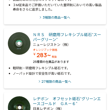
３M従来品でご評価いただいていた重研削においての高い製品
寿命をさらに追求しました。
3
種類の商品一覧へ
ＮＲＳ 研磨用フレキシブル砥石“スー
パーグリーン”
ニューレジストン（株）
オレンジブック価格
283~
￥
税抜
25種類の在庫品があります
軽研削・研磨用フレキシブル砥石です。
ノーパッド設計で安全性が高い砥石です。
27
種類の商品一覧へ
レヂボン オフセット砥石“グリーンエ
ースゴールド ＧＡ－６”
日本レヂボン（株）