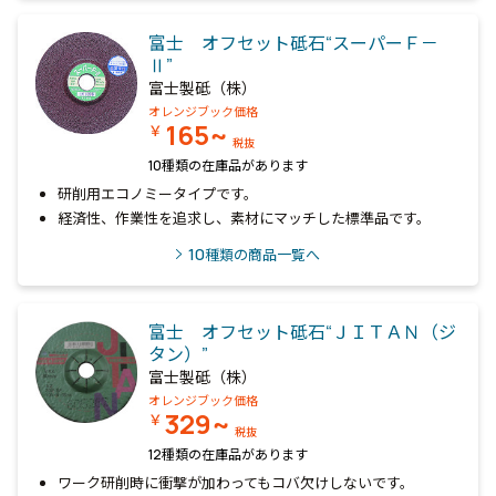
富士 オフセット砥石“スーパーＦ－
Ⅱ”
富士製砥（株）
オレンジブック価格
165~
￥
税抜
10種類の在庫品があります
研削用エコノミータイプです。
経済性、作業性を追求し、素材にマッチした標準品です。
10
種類の商品一覧へ
富士 オフセット砥石“ＪＩＴＡＮ（ジ
タン）”
富士製砥（株）
オレンジブック価格
329~
￥
税抜
12種類の在庫品があります
ワーク研削時に衝撃が加わってもコバ欠けしないです。