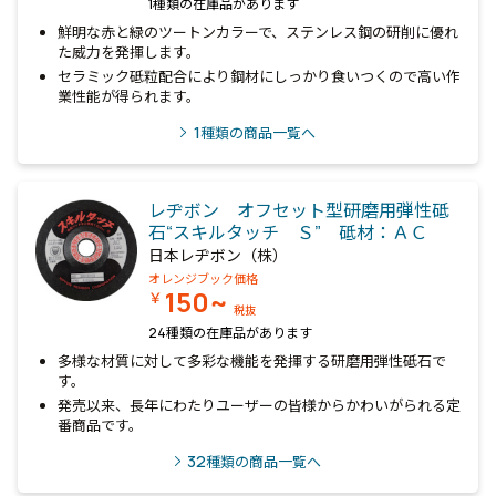
1種類の在庫品があります
鮮明な赤と緑のツートンカラーで、ステンレス鋼の研削に優れ
た威力を発揮します。
セラミック砥粒配合により鋼材にしっかり食いつくので高い作
業性能が得られます。
1
種類の商品一覧へ
レヂボン オフセット型研磨用弾性砥
石“スキルタッチ Ｓ” 砥材：ＡＣ
日本レヂボン（株）
オレンジブック価格
150~
￥
税抜
24種類の在庫品があります
多様な材質に対して多彩な機能を発揮する研磨用弾性砥石で
す。
発売以来、長年にわたりユーザーの皆様からかわいがられる定
番商品です。
32
種類の商品一覧へ