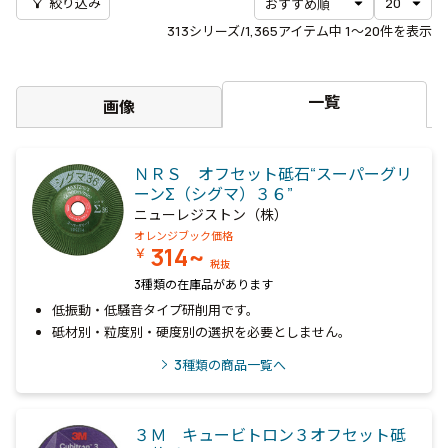
filter_alt
絞り込み
313
シリーズ/1,365アイテム中
1〜20
件を表示
一覧
画像
ＮＲＳ オフセット砥石“スーパーグリ
ーンΣ（シグマ）３６”
ニューレジストン（株）
オレンジブック価格
314~
￥
税抜
3種類の在庫品があります
低振動・低騒音タイプ研削用です。
砥材別・粒度別・硬度別の選択を必要としません。
3
種類の商品一覧へ
３Ｍ キュービトロン３オフセット砥