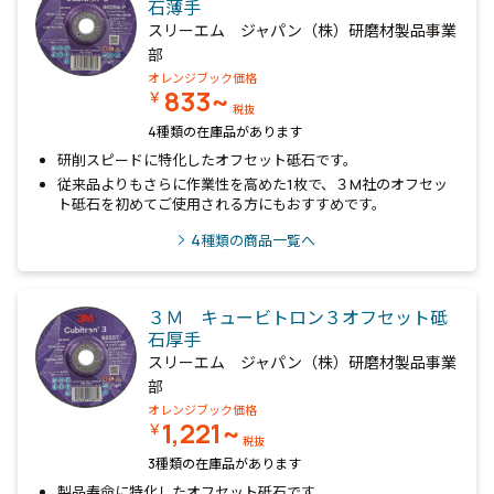
石薄手
スリーエム ジャパン（株）研磨材製品事業
部
オレンジブック価格
833~
￥
税抜
4種類の在庫品があります
研削スピードに特化したオフセット砥石です。
従来品よりもさらに作業性を高めた1枚で、３M社のオフセッ
ト砥石を初めてご使用される方にもおすすめです。
4
種類の商品一覧へ
３Ｍ キュービトロン３オフセット砥
石厚手
スリーエム ジャパン（株）研磨材製品事業
部
オレンジブック価格
1,221~
￥
税抜
3種類の在庫品があります
製品寿命に特化したオフセット砥石です。