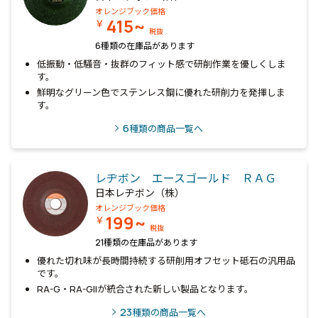
オレンジブック価格
415~
￥
税抜
6種類の在庫品があります
低振動・低騒音・抜群のフィット感で研削作業を優しくしま
す。
鮮明なグリーン色でステンレス鋼に優れた研削力を発揮しま
す。
6
種類の商品一覧へ
レヂボン エースゴールド ＲＡＧ
日本レヂボン（株）
オレンジブック価格
199~
￥
税抜
21種類の在庫品があります
優れた切れ味が長時間持続する研削用オフセット砥石の汎用品
です。
RA-G・RA-GIIが統合された新しい製品となります。
23
種類の商品一覧へ