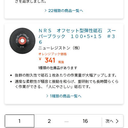
さを追求しました。
22
種類の商品一覧へ
ＮＲＳ オフセット型弾性砥石 スー
パーブラック １００×５×１５ ＃３
６
ニューレジストン（株）
オレンジブック価格
341
￥
税抜
1種類の在庫品があります
抜群の耐久性で砥石１枚あたりの作業量が大幅アップします。
適度な柔軟性が騒音と振動を和らげ、重研削でも長時間らくら
く作業ができる、「人にやさしい」砥石です。
1
種類の商品一覧へ
…
1
2
16
次へ