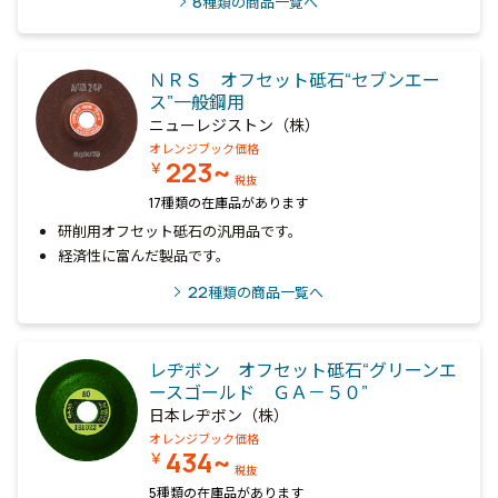
8
種類の商品一覧へ
ＮＲＳ オフセット砥石“セブンエー
ス”一般鋼用
ニューレジストン（株）
オレンジブック価格
223~
￥
税抜
17種類の在庫品があります
研削用オフセット砥石の汎用品です。
経済性に富んだ製品です。
22
種類の商品一覧へ
レヂボン オフセット砥石“グリーンエ
ースゴールド ＧＡ－５０”
日本レヂボン（株）
オレンジブック価格
434~
￥
税抜
5種類の在庫品があります