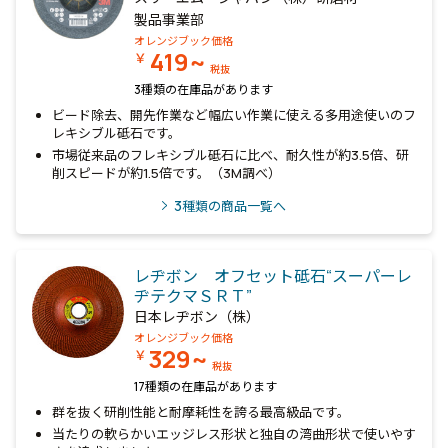
製品事業部
オレンジブック価格
419~
￥
税抜
3種類の在庫品があります
ビード除去、開先作業など幅広い作業に使える多用途使いのフ
レキシブル砥石です。
市場従来品のフレキシブル砥石に比べ、耐久性が約3.5倍、研
削スピードが約1.5倍です。（3M調べ）
3
種類の商品一覧へ
レヂボン オフセット砥石“スーパーレ
ヂテクマＳＲＴ”
日本レヂボン（株）
オレンジブック価格
329~
￥
税抜
17種類の在庫品があります
群を抜く研削性能と耐摩耗性を誇る最高級品です。
当たりの軟らかいエッジレス形状と独自の湾曲形状で使いやす