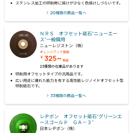
ステンレス加工の研削時に焼けが少なく色焼けしづらいです。
20
種類の商品一覧へ
ＮＲＳ オフセット砥石“ニューエー
ス”一般鋼用
ニューレジストン（株）
オレンジブック価格
325~
￥
税抜
23種類の在庫品があります
研削用オフセットタイプの汎用品です。
広い用途に優れた能力を有する高性能レジノイドオフセット型
研削砥石です。
33
種類の商品一覧へ
レヂボン オフセット砥石“グリーンエ
ースゴールド ＧＡ－３”
日本レヂボン（株）