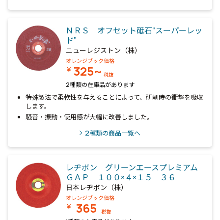
ＮＲＳ オフセット砥石“スーパーレッ
ド”
ニューレジストン（株）
オレンジブック価格
325~
￥
税抜
2種類の在庫品があります
特殊製法で柔軟性を与えることによって、研削時の衝撃を吸収
します。
騒音・振動・使用感が大幅に改善しました。
2
種類の商品一覧へ
レヂボン グリーンエースプレミアム
ＧＡＰ １００×４×１５ ３６
日本レヂボン（株）
オレンジブック価格
365
￥
税抜