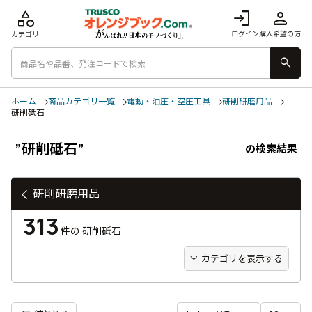
category
login
person
ログイン
購入希望の方
カテゴリ
search
ホーム
商品カテゴリ一覧
電動・油圧・空圧工具
研削研磨用品
研削砥石
”研削砥石”
の検索結果
研削研磨用品
313
件の
研削砥石
カテゴリを表示する