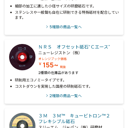
細部の加工に適した小径サイズの研磨砥石です。
ステンレスや一般鋼も自在に研削できる特殊砥材を配合してい
ます。
5
種類の商品一覧へ
ＮＲＳ オフセット砥石“Ｃエース”
ニューレジストン（株）
オレンジブック価格
155~
￥
税抜
2種類の在庫品があります
研削用エコノミータイプです。
コストダウンを実現した国産の研削砥石です。
2
種類の商品一覧へ
３Ｍ ３Ｍ™ キュービトロン™２
フレキシブル砥石
スリーエム ジャパン（株）研磨材