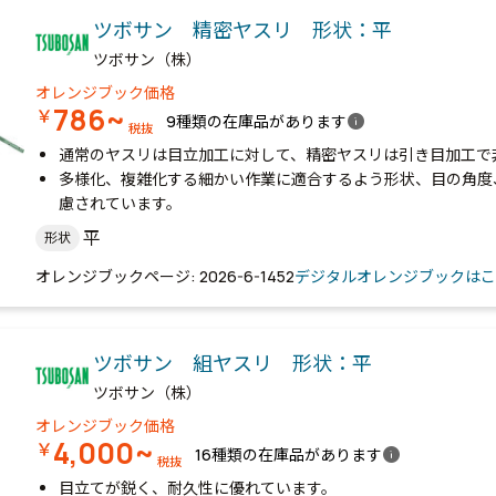
ツボサン 精密ヤスリ 形状：平
ツボサン（株）
オレンジブック価格
786~
￥
info
9種類の在庫品があります
税抜
通常のヤスリは目立加工に対して、精密ヤスリは引き目加工で
多様化、複雑化する細かい作業に適合するよう形状、目の角度
慮されています。
平
形状
オレンジブックページ: 2026-6-1452
デジタルオレンジブックはこ
ツボサン 組ヤスリ 形状：平
ツボサン（株）
オレンジブック価格
4,000~
￥
info
16種類の在庫品があります
税抜
目立てが鋭く、耐久性に優れています。