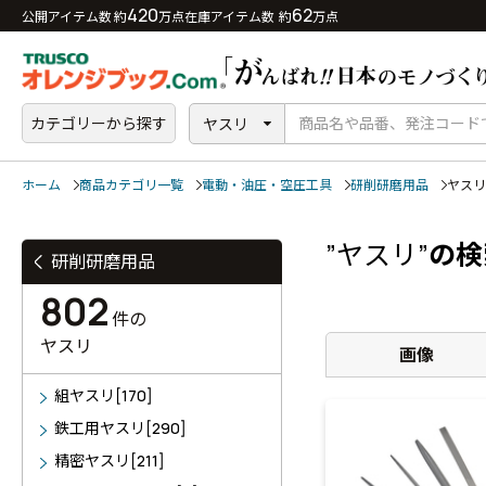
420
62
公開アイテム数 約
万点
在庫アイテム数 約
万点
カテゴリーから探す
ヤスリ
ホーム
商品カテゴリ一覧
電動・油圧・空圧工具
研削研磨用品
ヤスリ
”ヤスリ”
の検
研削研磨用品
802
件の
ヤスリ
画像
組ヤスリ[170]
鉄工用ヤスリ[290]
精密ヤスリ[211]