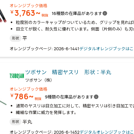
オレンジブック価格
3,763~
￥
info
16種類の在庫品があります
税抜
粒度別のカラーキャップがついているため、グリップを見れば
目立てが鋭く、耐久性に優れています。側面（片側のみ）も刃
平
形状
オレンジブックページ: 2026-6-1441
デジタルオレンジブックはこ
ツボサン 精密ヤスリ 形状：半丸
ツボサン（株）
オレンジブック価格
786~
￥
info
9種類の在庫品があります
税抜
通常のヤスリは目立加工に対して、精密ヤスリは引き目加工で
繊細な作業に威力を発揮します。
半丸
形状
オレンジブックページ: 2026-6-1452
デジタルオレンジブックはこ