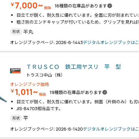
7,000~
￥
info
16種類の在庫品があります
税抜
目立てが鋭く、耐久性に優れています。全面に刃が刻まれてい
粗さ別のエンドキャップが付いているため、グリップを見れば
半丸
形状
オレンジブックページ: 2026-6-1443
デジタルオレンジブックは
ＴＲＵＳＣＯ 鉄工用ヤスリ 平 型
トラスコ中山（株）
オレンジブック価格
1,011~
￥
info
19種類の在庫品があります
税抜
目立てが鋭く、耐久性に優れています。側面（片側のみ）も刃
JIS-B4703相当品です。
平
形状
オレンジブックページ: 2026-6-1420
デジタルオレンジブックは