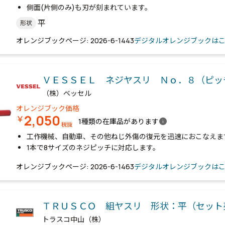
側面(片側のみ)も刃が刻まれています。
平
形状
オレンジブックページ: 2026-6-1443
デジタルオレンジブックは
ＶＥＳＳＥＬ ネジヤスリ Ｎｏ．８（ピ
（株）ベッセル
オレンジブック価格
2,050
￥
info
1種類の在庫品があります
税抜
工作機械、自動車、その他ねじ外傷の復元を迅速におこなえま
1本で8サイズのネジピッチに対応します。
オレンジブックページ: 2026-6-1463
デジタルオレンジブックは
ＴＲＵＳＣＯ 組ヤスリ 形状：平（セット
トラスコ中山（株）