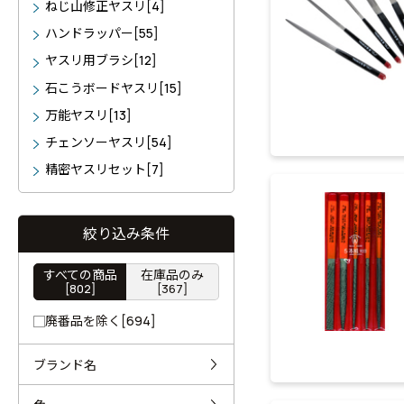
ねじ山修正ヤスリ[4]
ハンドラッパー[55]
ヤスリ用ブラシ[12]
石こうボードヤスリ[15]
万能ヤスリ[13]
チェンソーヤスリ[54]
精密ヤスリセット[7]
絞り込み条件
すべての商品
在庫品のみ
[802]
[367]
廃番品を除く[694]
ブランド名