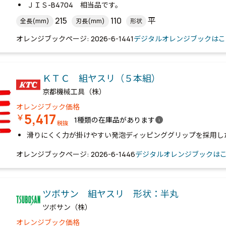
ＪＩＳ-B4704 相当品です。
215
110
平
全長(mm)
刃長(mm)
形状
オレンジブックページ: 2026-6-1441
デジタルオレンジブックはこ
ＫＴＣ 組ヤスリ（５本組）
京都機械工具（株）
オレンジブック価格
5,417
￥
info
1種類の在庫品があります
税抜
滑りにくく力が掛けやすい発泡ディッピンググリップを採用し
オレンジブックページ: 2026-6-1446
デジタルオレンジブックは
ツボサン 組ヤスリ 形状：半丸
ツボサン（株）
オレンジブック価格