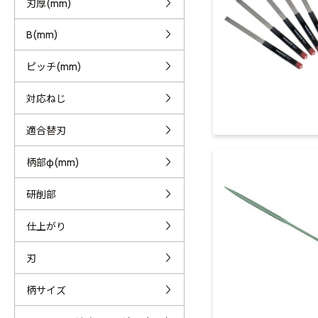
刃厚(mm)
B(mm)
ピッチ(mm)
対応ねじ
適合替刃
柄部φ(mm)
研削部
仕上がり
刃
柄サイズ