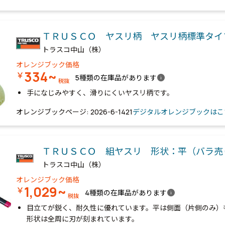
ＴＲＵＳＣＯ ヤスリ柄 ヤスリ柄標準タイ
トラスコ中山（株）
オレンジブック価格
334~
￥
info
5種類の在庫品があります
税抜
手になじみやすく、滑りにくいヤスリ柄です。
オレンジブックページ: 2026-6-1421
デジタルオレンジブックはこ
ＴＲＵＳＣＯ 組ヤスリ 形状：平（バラ売
トラスコ中山（株）
オレンジブック価格
1,029~
￥
info
4種類の在庫品があります
税抜
目立てが鋭く、耐久性に優れています。平は側面（片側のみ）
形状は全周に刃が刻まれています。