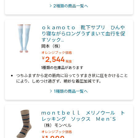
2
種類の商品一覧へ
ｏｋａｍｏｔｏ 靴下サプリ ひんや
り寝ながらロングうずまいて血行を促
すソック…
岡本（株）
オレンジブック価格
2,544
￥
税抜
1種類の在庫品があります
つちふまずから足の筋肉に沿ってうずまき状に圧をかけること
により、しめつけ過ぎず、絶妙な着圧加減です。
1
種類の商品一覧へ
ｍｏｎｔｂｅｌｌ メリノウール ト
レッキング ソックス Ｍｅｎ’Ｓ
（株）モンベル
オレンジブック価格
￥