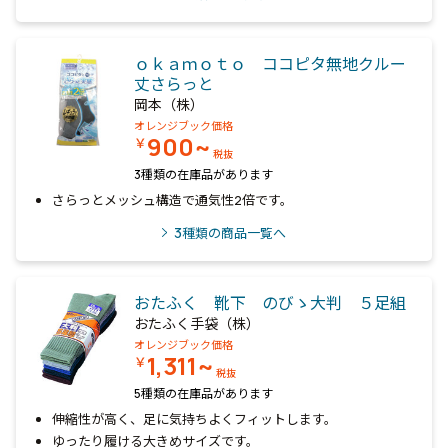
ｏｋａｍｏｔｏ ココピタ無地クルー
丈さらっと
岡本（株）
オレンジブック価格
900~
￥
税抜
3種類の在庫品があります
さらっとメッシュ構造で通気性2倍です。
3
種類の商品一覧へ
おたふく 靴下 のびゝ大判 ５足組
おたふく手袋（株）
オレンジブック価格
1,311~
￥
税抜
5種類の在庫品があります
伸縮性が高く、足に気持ちよくフィットします。
ゆったり履ける大きめサイズです。