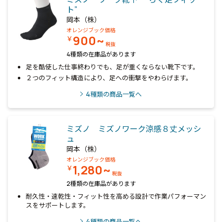
ト”
岡本（株）
オレンジブック価格
900~
￥
税抜
4種類の在庫品があります
足を酷使した仕事終わりでも、足が重くならない靴下です。
２つのフィット構造により、足への衝撃をやわらげます。
4
種類の商品一覧へ
ミズノ ミズノワーク涼感８丈メッシ
ュ
岡本（株）
オレンジブック価格
1,280~
￥
税抜
2種類の在庫品があります
耐久性・速乾性・フィット性を高める設計で作業パフォーマン
スをサポートします。
4
種類の商品一覧へ