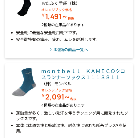
おたふく手袋（株）
オレンジブック価格
1,491~
￥
税抜
2種類の在庫品があります
安全靴に最適な安全靴用靴下です。
安全靴特有の痛み、疲れ、ムレを軽減します。
3
種類の商品一覧へ
ｍｏｎｔｂｅｌｌ ＫＡＭＩＣＯクロ
スランナーソックス１１１８８１１
（株）モンベル
オレンジブック価格
2,091~
￥
税抜
4種類の在庫品があります
運動量が多く、激しい発汗を伴うランニング用に開発されたソ
ックスです。
本体には通気性と吸放湿性、耐久性に優れた紙糸プラス®を使
用。