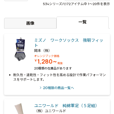
534
シリーズ/1,172アイテム中
1〜20
件を表示
一覧
画像
ミズノ ワークソックス 強靭フィッ
ト
岡本（株）
オレンジブック価格
1,280~
￥
税抜
20種類の在庫品があります
耐久性・速乾性・フィット性を高める設計で作業パフォーマン
スをサポートします。
20
種類の商品一覧へ
ユニワールド 純綿軍足（５足組）
（株）ユニワールド