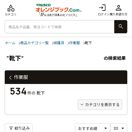
category
login
person
ログイン
購入希望の方
カテゴリ
search
ホーム
商品カテゴリ一覧
保護具
作業服
靴下
”靴下”
の検索結果
作業服
534
件の
靴下
カテゴリを表示する
filter_alt
絞り込み