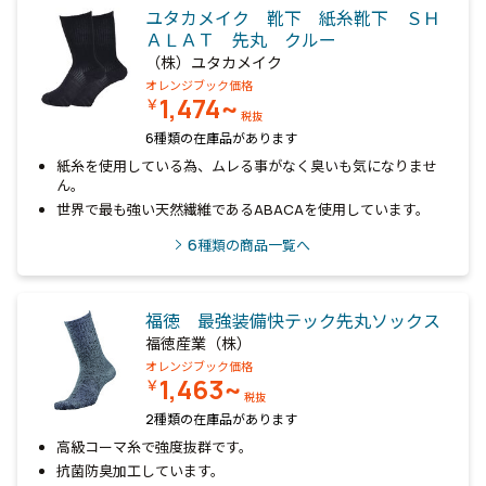
ユタカメイク 靴下 紙糸靴下 ＳＨ
ＡＬＡＴ 先丸 クルー
（株）ユタカメイク
オレンジブック価格
1,474~
￥
税抜
6種類の在庫品があります
紙糸を使用している為、ムレる事がなく臭いも気になりませ
ん。
世界で最も強い天然繊維であるABACAを使用しています。
6
種類の商品一覧へ
福徳 最強装備快テック先丸ソックス
福徳産業（株）
オレンジブック価格
1,463~
￥
税抜
2種類の在庫品があります
高級コーマ糸で強度抜群です。
抗菌防臭加工しています。