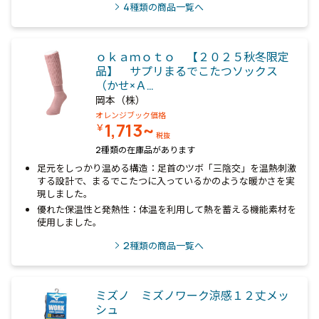
4
種類の商品一覧へ
ｏｋａｍｏｔｏ 【２０２５秋冬限定
品】 サプリまるでこたつソックス
（かせ×Ａ…
岡本（株）
オレンジブック価格
1,713~
￥
税抜
2種類の在庫品があります
足元をしっかり温める構造：足首のツボ「三陰交」を温熱刺激
する設計で、まるでこたつに入っているかのような暖かさを実
現しました。
優れた保温性と発熱性：体温を利用して熱を蓄える機能素材を
使用しました。
2
種類の商品一覧へ
ミズノ ミズノワーク涼感１２丈メッ
シュ