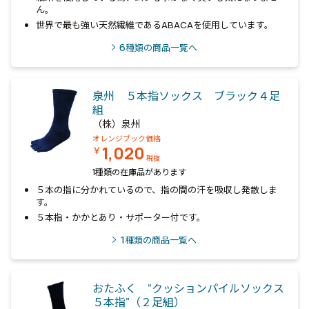
ん。
世界で最も強い天然繊維であるABACAを使用しています。
6
種類の商品一覧へ
泉州 ５本指ソックス ブラック４足
組
（株）泉州
オレンジブック価格
1,020
￥
税抜
1種類の在庫品があります
５本の指に分かれているので、指の間の汗を吸収し発散しま
す。
５本指・かかとあり・サポーター付です。
1
種類の商品一覧へ
おたふく “クッションパイルソックス
５本指”（２足組）