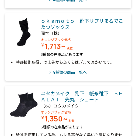
ｏｋａｍｏｔｏ 靴下サプリまるでこ
たつソックス
岡本（株）
オレンジブック価格
1,713~
￥
税抜
3種類の在庫品があります
特許技術取得、つま先からふくらはぎまで温かいです。
4
種類の商品一覧へ
ユタカメイク 靴下 紙糸靴下 ＳＨ
ＡＬＡＴ 先丸 ショート
（株）ユタカメイク
オレンジブック価格
1,350~
￥
税抜
6種類の在庫品があります
紙糸を使用している為、ムレる事がなく臭いも気になりませ