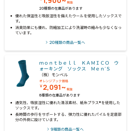
1,900~
税抜
20種類の在庫品があります
優れた保温性と吸放湿性を備えたウールを使用したソックスで
す。
消臭効果にも優れ、防縮加工により洗濯時の縮みも少なくなっ
ています。
20
種類の商品一覧へ
ｍｏｎｔｂｅｌｌ ＫＡＭＩＣＯ ウ
ォーキング ソックス Ｍｅｎ’Ｓ
（株）モンベル
オレンジブック価格
2,091~
￥
税抜
8種類の在庫品があります
通気性、吸放湿性に優れた清涼素材、紙糸プラス®を使用した
ソックスです。
長時間の歩行をサポートする、弾力性に優れたパイルを足底部
分の外側に設けています。
9
種類の商品一覧へ