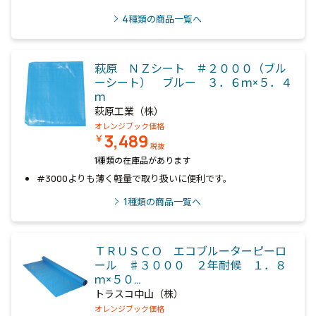
4
種類の商品一覧へ
萩原 ＮＺシート ＃２０００（ブル
ーシート） ブルー ３．６ｍ×５．４
ｍ
萩原工業（株）
オレンジブック価格
3,489
￥
税抜
1種類の在庫品があります
#3000よりも薄く軽量で取り扱いに便利です。
1
種類の商品一覧へ
ＴＲＵＳＣＯ エコブルーターピーロ
ール ♯３０００ ２年耐候 １．８
ｍ×５０…
トラスコ中山（株）
オレンジブック価格