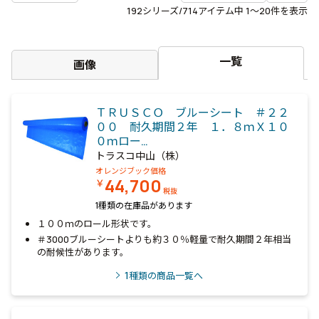
192
シリーズ/714アイテム中
1〜20
件を表示
一覧
画像
ＴＲＵＳＣＯ ブルーシート ＃２２
００ 耐久期間２年 １．８ｍＸ１０
０ｍロー…
トラスコ中山（株）
オレンジブック価格
44,700
￥
税抜
1種類の在庫品があります
１００ｍのロール形状です。
＃3000ブルーシートよりも約３０％軽量で耐久期間２年相当
の耐候性があります。
1
種類の商品一覧へ