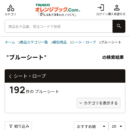
category
login
person
ログイン
購入希望の方
カテゴリ
search
ホーム
商品カテゴリ一覧
梱包用品
シート・ロープ
ブルーシート
”ブルーシート”
の検索結果
シート・ロープ
192
件の
ブルーシート
カテゴリを表示する
filter_alt
絞り込み