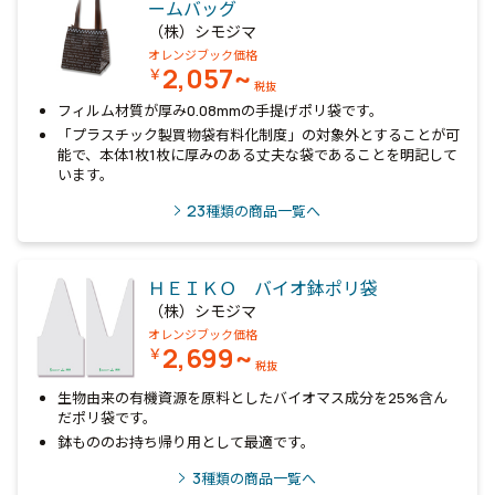
ームバッグ
（株）シモジマ
オレンジブック価格
2,057~
￥
税抜
フィルム材質が厚み0.08mmの手提げポリ袋です。
「プラスチック製買物袋有料化制度」の対象外とすることが可
能で、本体1枚1枚に厚みのある丈夫な袋であることを明記して
います。
23
種類の商品一覧へ
ＨＥＩＫＯ バイオ鉢ポリ袋
（株）シモジマ
オレンジブック価格
2,699~
￥
税抜
生物由来の有機資源を原料としたバイオマス成分を25%含ん
だポリ袋です。
鉢もののお持ち帰り用として最適です。
3
種類の商品一覧へ