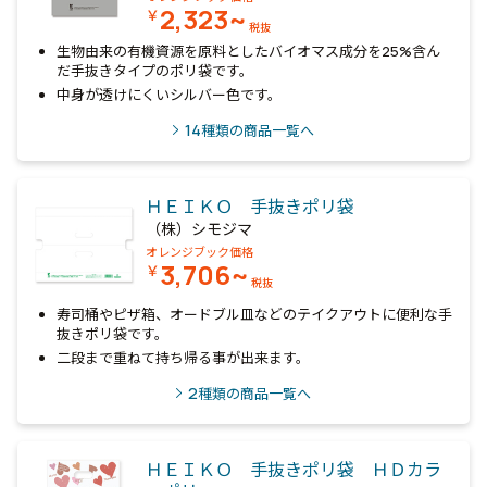
2,323~
￥
税抜
生物由来の有機資源を原料としたバイオマス成分を25%含ん
だ手抜きタイプのポリ袋です。
中身が透けにくいシルバー色です。
14
種類の商品一覧へ
ＨＥＩＫＯ 手抜きポリ袋
（株）シモジマ
オレンジブック価格
3,706~
￥
税抜
寿司桶やピザ箱、オードブル皿などのテイクアウトに便利な手
抜きポリ袋です。
二段まで重ねて持ち帰る事が出来ます。
2
種類の商品一覧へ
ＨＥＩＫＯ 手抜きポリ袋 ＨＤカラ