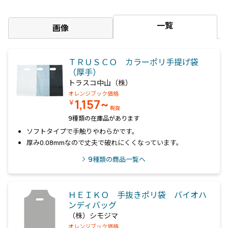
一覧
画像
ＴＲＵＳＣＯ カラーポリ手提げ袋
（厚手）
トラスコ中山（株）
オレンジブック価格
1,157~
￥
税抜
9種類の在庫品があります
ソフトタイプで手触りやわらかです。
厚み0.08mmなので丈夫で破れにくくなっています。
9
種類の商品一覧へ
ＨＥＩＫＯ 手抜きポリ袋 バイオハ
ンディバッグ
（株）シモジマ
オレンジブック価格