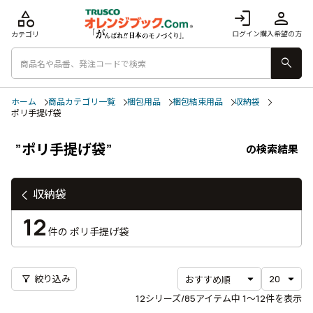
category
login
person
ログイン
購入希望の方
カテゴリ
search
ホーム
商品カテゴリ一覧
梱包用品
梱包結束用品
収納袋
ポリ手提げ袋
”ポリ手提げ袋”
の検索結果
収納袋
12
件の
ポリ手提げ袋
filter_alt
絞り込み
12
シリーズ/85アイテム中
1〜12
件を表示