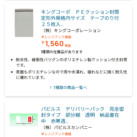
キングコーポ ＰＥクッション封筒
定形外規格内サイズ テープのり付
２５枚入…
（株）キングコーポレーション
オレンジブック価格
1,560
￥
税抜
1種類の在庫品があります
耐水性、緩衝性バツグンのポリエチレン製クッション付き封筒
です。
表面もポリエチレンなので雨や水濡れ、破れなどに強く耐久性
に優れています。
1
種類の商品一覧へ
パピルス デリバリーパック 完全密
封タイプ 部分糊 透明 納品書在
中 赤帯透…
（株）パピルスカンパニー
オレンジブック価格