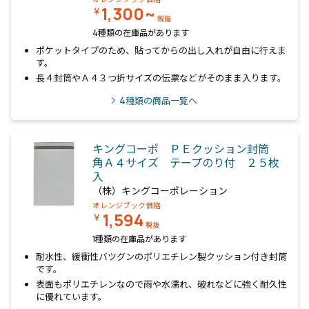
1,300~
￥
税抜
4種類の在庫品があります
ポケットタイプのため、貼ってからの出し入れが自由に行えま
す。
長４封筒やＡ４３つ折サイズの伝票などがそのまま入ります。
4
種類の商品一覧へ
キングコーポ ＰＥクッション封筒
角Ａ４サイズ テープのり付 ２５枚
入
（株）キングコーポレーション
オレンジブック価格
1,594
￥
税抜
1種類の在庫品があります
耐水性、緩衝性バツグンのポリエチレン製クッション付き封筒
です。
表面もポリエチレンなので雨や水濡れ、破れなどに強く耐久性
に優れています。