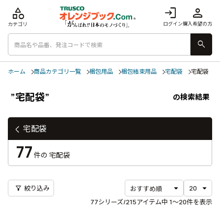
category
login
person
ログイン
購入希望の方
カテゴリ
search
ホーム
商品カテゴリ一覧
梱包用品
梱包結束用品
宅配袋
宅配袋
”宅配袋”
の検索結果
宅配袋
77
件の
宅配袋
filter_alt
絞り込み
77
シリーズ/215アイテム中
1〜20
件を表示