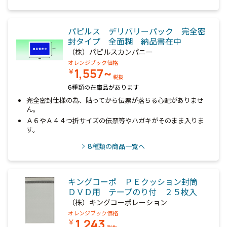
パピルス デリバリーパック 完全密
封タイプ 全面糊 納品書在中
（株）パピルスカンパニー
オレンジブック価格
1,557~
￥
税抜
6種類の在庫品があります
完全密封仕様の為、貼ってから伝票が落ちる心配がありませ
ん。
Ａ６やＡ４４つ折サイズの伝票等やハガキがそのまま入りま
す。
8
種類の商品一覧へ
キングコーポ ＰＥクッション封筒
ＤＶＤ用 テープのり付 ２５枚入
（株）キングコーポレーション
オレンジブック価格
1,243
￥