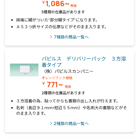
1,086~
￥
税抜
5種類の在庫品があります
両端に糊がついた”部分糊タイプ”になります。
Ａ５３つ折サイズの伝票などがそのまま入ります。
7
種類の商品一覧へ
パピルス デリバリーパック ３方溶
着タイプ
（株）パピルスカンパニー
オレンジブック価格
771~
￥
税抜
2種類の在庫品があります
３方溶着の為、貼ってからも書類の出し入れが行えます。
名刺（長辺９１ｍｍ×短辺５５ｍｍ）や名刺大の書類などがそ
のまま入ります。
2
種類の商品一覧へ