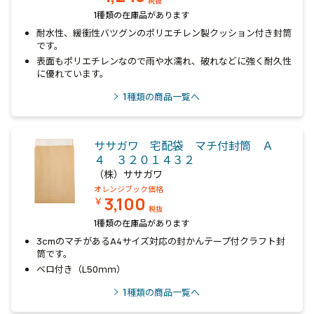
税抜
1種類の在庫品があります
耐水性、緩衝性バツグンのポリエチレン製クッション付き封筒
です。
表面もポリエチレンなので雨や水濡れ、破れなどに強く耐久性
に優れています。
1
種類の商品一覧へ
ササガワ 宅配袋 マチ付封筒 Ａ
４ ３２０１４３２
（株）ササガワ
オレンジブック価格
3,100
￥
税抜
1種類の在庫品があります
3cmのマチがあるA4サイズ対応の封かんテープ付クラフト封
筒です。
ベロ付き（L50ｍｍ）
1
種類の商品一覧へ