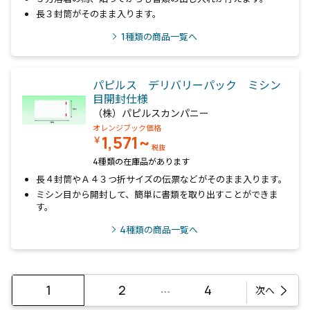
長３封筒がそのまま入ります。
1
種類の商品一覧へ
パピルス デリバリーパック ミシン
目開封仕様
（株）パピルスカンパニー
オレンジブック価格
1,571~
￥
税抜
4種類の在庫品があります
長４封筒やＡ４３つ折サイズの伝票などがそのまま入ります。
ミシン目から開封して、簡単に書類を取り出すことができま
す。
4
種類の商品一覧へ
…
1
2
4
次へ