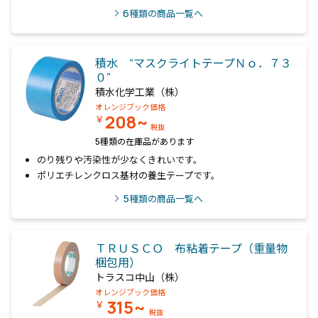
6
種類の商品一覧へ
積水 “マスクライトテープＮｏ．７３
０”
積水化学工業（株）
オレンジブック価格
208~
￥
税抜
5種類の在庫品があります
のり残りや汚染性が少なくきれいです。
ポリエチレンクロス基材の養生テープです。
5
種類の商品一覧へ
ＴＲＵＳＣＯ 布粘着テープ（重量物
梱包用）
トラスコ中山（株）
オレンジブック価格
315~
￥
税抜