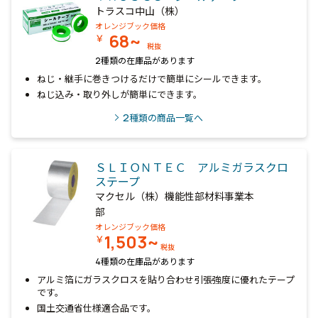
トラスコ中山（株）
オレンジブック価格
68~
￥
税抜
2種類の在庫品があります
ねじ・継手に巻きつけるだけで簡単にシールできます。
ねじ込み・取り外しが簡単にできます。
2
種類の商品一覧へ
ＳＬＩＯＮＴＥＣ アルミガラスクロ
ステープ
マクセル（株）機能性部材料事業本
部
オレンジブック価格
1,503~
￥
税抜
4種類の在庫品があります
アルミ箔にガラスクロスを貼り合わせ引張強度に優れたテープ
です。
国土交通省仕様適合品です。