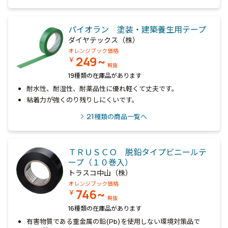
パイオラン 塗装・建築養生用テープ
ダイヤテックス（株）
オレンジブック価格
249~
￥
税抜
19種類の在庫品があります
耐水性、耐湿性、耐薬品性に優れ軽くて丈夫です。
粘着力が強くのり残りしにくいです。
21
種類の商品一覧へ
ＴＲＵＳＣＯ 脱鉛タイプビニールテ
ープ（１０巻入）
トラスコ中山（株）
オレンジブック価格
746~
￥
税抜
16種類の在庫品があります
有害物質である重金属の鉛(Pb)を使用しない環境対策品で