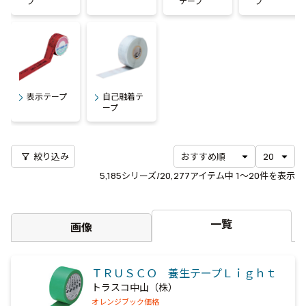
プ
テープ
プ
表示テープ
自己融着テ
ープ
filter_alt
絞り込み
5,185
シリーズ/20,277アイテム中
1〜20
件を表示
一覧
画像
ＴＲＵＳＣＯ 養生テープＬｉｇｈｔ
トラスコ中山（株）
オレンジブック価格