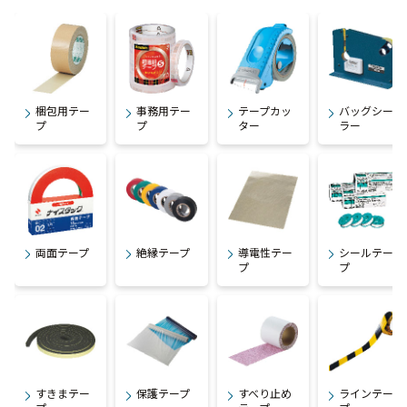
梱包用テー
事務用テー
テープカッ
バッグシー
プ
プ
ター
ラー
両面テープ
絶縁テープ
導電性テー
シールテー
プ
プ
すきまテー
保護テープ
すべり止め
ラインテー