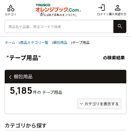
category
login
person
ログイン
購入希望の方
カテゴリ
search
ホーム
商品カテゴリ一覧
梱包用品
テープ用品
”テープ用品”
の検索結果
梱包用品
5,185
件の
テープ用品
カテゴリを表示する
カテゴリから探す