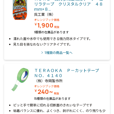
リラテープ クリスタルクリア ４８
ｍｍ×８…
呉工業（株）
オレンジブック価格
1,900
￥
税抜
1種類の在庫品があります
濡れた面や水中でも使用できる強力防水タイプです。
見た目を損なわないクリアタイプです。
1
種類の商品一覧へ
ＴＥＲＡＯＫＡ Ｐ－カットテープ
ＮＯ．４１４０
（株）寺岡製作所
オレンジブック価格
240~
￥
税抜
15種類の在庫品があります
ピッと手で簡単に切れる切断面のきれいなテープです
粘着バランスに優れ、よくつき、剥がれにくく、のり残りも少