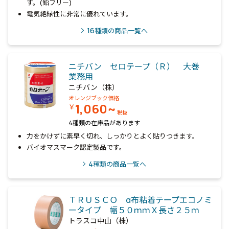
す。(鉛フリー)
電気絶縁性に非常に優れています。
16
種類の商品一覧へ
ニチバン セロテープ（Ｒ） 大巻
業務用
ニチバン（株）
オレンジブック価格
1,060~
￥
税抜
4種類の在庫品があります
力をかけずに素早く切れ、しっかりとよく貼りつきます。
バイオマスマーク認定製品です。
4
種類の商品一覧へ
ＴＲＵＳＣＯ α布粘着テープエコノミ
ータイプ 幅５０ｍｍＸ長さ２５ｍ
トラスコ中山（株）