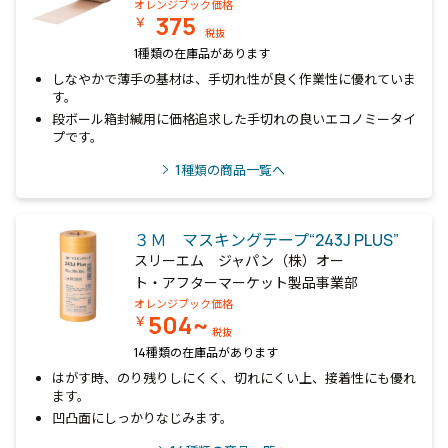
オレンジブック価格
375
￥
税抜
1種類の在庫品があります
しなやかで薄手の基材は、手切れ性が良く作業性に優れていま
す。
段ボール箱封緘用に価格追求した手切れの良いエコノミータイ
プです。
1
種類の商品一覧へ
３Ｍ マスキングテープ“243J PLUS”
スリーエム ジャパン（株）オー
ト・アフターマーケット製品事業部
オレンジブック価格
504~
￥
税抜
14種類の在庫品があります
はがす時、のり残りしにくく、切れにくい上、接着性にも優れ
ます。
凹凸面にしっかりなじみます。