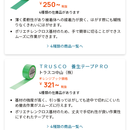
250~
￥
税抜
4種類の在庫品があります
薄く柔軟性があり被着体への接着力が良く、はがす際にも糊残
りなくきれいにはがせます。
ポリエチレンクロス基材のため、手で簡単に切ることができス
ムーズに作業ができます。
4
種類の商品一覧へ
ＴＲＵＳＣＯ 養生テープＰＲＯ
トラスコ中山（株）
オレンジブック価格
321~
￥
税抜
4種類の在庫品があります
基材の強度が高く、引っ張ってはがしても途中で切れにくいた
め撤去作業がスムーズに行えます。
ポリエチレンクロス基材のため、丈夫で手切れ性が良い作業性
にすぐれたテープです。
4
種類の商品一覧へ