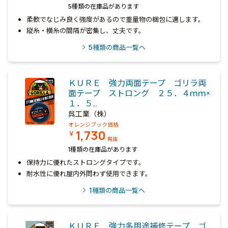
5種類の在庫品があります
柔軟でなじみ良く強度があるので重量物の梱包に適します。
縦糸・横糸の間隔が密集し、丈夫です。
5
種類の商品一覧へ
ＫＵＲＥ 強力両面テープ ゴリラ両
面テープ ストロング ２５．４ｍｍ×
１．５…
呉工業（株）
オレンジブック価格
1,730
￥
税抜
1種類の在庫品があります
保持力に優れたストロングタイプです。
耐水性に優れ屋内外問わず使用できます。
1
種類の商品一覧へ
ＫＵＲＥ 強力多用途補修テープ ゴ