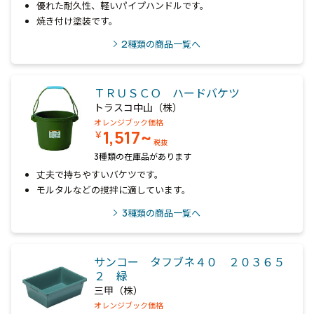
優れた耐久性、軽いパイプハンドルです。
焼き付け塗装です。
2
種類の商品一覧へ
ＴＲＵＳＣＯ ハードバケツ
トラスコ中山（株）
オレンジブック価格
1,517~
￥
税抜
3種類の在庫品があります
丈夫で持ちやすいバケツです。
モルタルなどの撹拌に適しています。
3
種類の商品一覧へ
サンコー タフブネ４０ ２０３６５
２ 緑
三甲（株）
オレンジブック価格