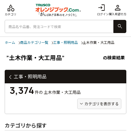
category
login
person
ログイン
購入希望の方
カテゴリ
search
ホーム
商品カテゴリ一覧
工事・照明用品
土木作業・大工用品
”土木作業・大工用品”
の検索結果
工事・照明用品
3,374
件の
土木作業・大工用品
カテゴリを表示する
カテゴリから探す