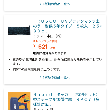
1
種類の商品一覧へ
ＴＲＵＳＣＯ ＵＶブラックマクラ土
のう 耐候５年タイプ ５枚入 ２５×
９０ｃ…
トラスコ中山（株）
オレンジブック価格
621
￥
税抜
1種類の在庫品があります
紫外線劣化防止剤を添加し、耐候性に優れた黒色を採用してい
ます。
約5年の耐候性を持つ土のうです。
1
種類の商品一覧へ
Ｒａｐｉｄ タッカ 【特別セット】
替ステープル無償付属 ＲＰＣ７（多
種針対応…
Ｒａｐｉｄ社