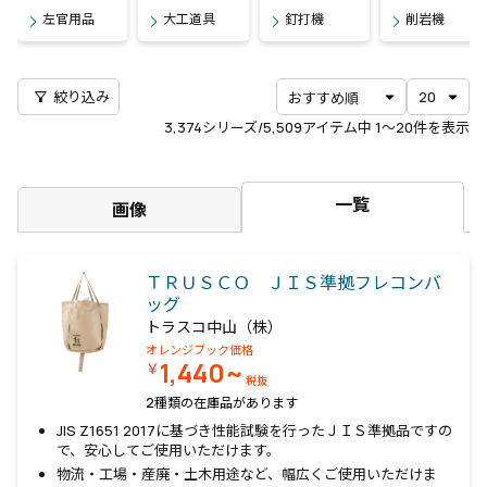
左官用品
大工道具
釘打機
削岩機
filter_alt
絞り込み
3,374
シリーズ/5,509アイテム中
1〜20
件を表示
一覧
画像
ＴＲＵＳＣＯ ＪＩＳ準拠フレコンバ
ッグ
トラスコ中山（株）
オレンジブック価格
1,440~
￥
税抜
2種類の在庫品があります
JIS Z1651 2017に基づき性能試験を行ったＪＩＳ準拠品ですの
で、安心してご使用いただけます。
物流・工場・産廃・土木用途など、幅広くご使用いただけま