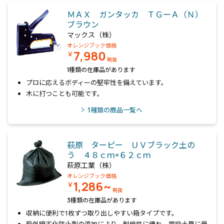
ＭＡＸ ガンタッカ ＴＧーＡ（Ｎ）
ブラウン
マックス（株）
オレンジブック価格
7,980
￥
税抜
1種類の在庫品があります
プロに応えるボディーの堅牢性を備えています。
木に打つことも可能です。
1
種類の商品一覧へ
萩原 ターピー ＵＶブラック土の
う ４８ｃｍ×６２ｃｍ
萩原工業（株）
オレンジブック価格
1,286~
￥
税抜
3種類の在庫品があります
収納に便利で1枚ずつ取り出しやすい箱タイプです。