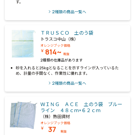
す。
2
種類の商品一覧へ
ＴＲＵＳＣＯ 土のう袋
トラスコ中山（株）
オレンジブック価格
814~
￥
税抜
2種類の在庫品があります
砂を入れると25kgとなることを示すラインが入っているた
め、計量の手間なく、作業性に優れます。
2
種類の商品一覧へ
ＷＩＮＧ ＡＣＥ 土のう袋 ブルー
ライン ４８ｃｍ×６２ｃｍ
（株）熱田資材
オレンジブック価格
37
￥
税抜