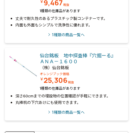
9,467
￥
税抜
1種類の在庫品があります
丈夫で耐久性のあるプラスチック製コンテナーです。
内面も外面もシンプルで洗浄性に優れます。
1
種類の商品一覧へ
仙台銘板 地中探査棒『穴掘ーる』
ＡＮＡ－１６００
（株）仙台銘板
オレンジブック価格
25,306
￥
税抜
1種類の在庫品があります
深さ60cmまでの埋設物の位置確認が手軽にできます。
丸棒杭の下穴あけにも使用できます。
1
種類の商品一覧へ