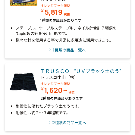
オレンジブック価格
5,819
￥
税抜
1種類の在庫品があります
ステープル、ケーブルステープル、ネイル針合計７種類の
Rapid製の針を使用可能です。
様々な針を使用する事で非常に多用途に活用できます。
1
種類の商品一覧へ
ＴＲＵＳＣＯ “ＵＶブラック土のう”
トラスコ中山（株）
オレンジブック価格
1,620~
￥
税抜
2種類の在庫品があります
耐候性に優れたブラック土のうです。
耐候性は約２～３年程度です。
2
種類の商品一覧へ