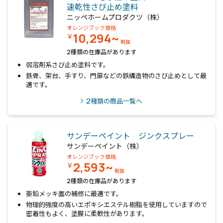
速乾性さび止め塗料
ニッペホームプロダクツ（株）
オレンジブック価格
10,294~
￥
税抜
2種類の在庫品があります
弱溶剤系さび止め塗料です。
鉄骨、架台、手すり、門扉などの鉄構造物のさび止めとして最
適です。
2
種類の商品一覧へ
サンデーペイント ジンクスプレー
サンデーペイント（株）
オレンジブック価格
2,593~
￥
税抜
2種類の在庫品があります
亜鉛メッキ面の補修に最適です。
物理的強度の高いエポキシエステル樹脂を使用していますので
密着性もよく、塗膜に柔軟性があります。