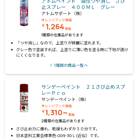
アトムペイント 油性つや消し さび
止スプレー ４００ＭＬ グレー
アトムサポート（株）
オレンジブック価格
1,264
￥
税抜
1種類の在庫品があります
「つや消し」なので、上塗りが綺麗に塗れます。
グレー色で塗装すれば、上塗りに薄い色を塗る時に下地が透け
にくくなります。
1
種類の商品一覧へ
サンデーペイント ２１さび止めスプ
レーＰｒｏ
サンデーペイント（株）
オレンジブック価格
1,310~
￥
税抜
2種類の在庫品があります
さび止め力に優れ、乾燥もわずか３０分です。
日本塗料工業会標準色:G09-30Ｌ(近似）です。