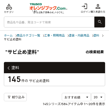
category
login
person
ログイン
購入希望の方
カテゴリ
search
ホーム
商品カテゴリ一覧
工事・照明用品
塗装・内装用品
塗料
サビ止め塗料
”サビ止め塗料”
の検索結果
塗料
145
件の
サビ止め塗料
filter_alt
絞り込み
145
シリーズ/584アイテム中
1〜20
件を表示