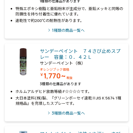
1種類の在庫品があります
特殊エポキシ樹脂と亜鉛粉末が主成分で、亜鉛メッキと同等の
防錆性を持ち付着性に優れています。
速乾性で約200℃の耐熱性があります。
1
種類の商品一覧へ
サンデーペイント ７４さび止めスプ
レー 容量：０．４２Ｌ
サンデーペイント（株）
オレンジブック価格
1,770~
￥
税抜
3種類の在庫品があります
ホルムアルデヒド放散等級:F☆☆☆☆です。
大日本塗料(株)製、『グリーンボーセイ速乾※JIS K 5674 1種
規格品』を充填したスプレーです。
3
種類の商品一覧へ