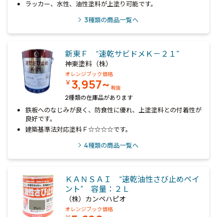
ラッカー、水性、油性塗料が上塗り可能です。
3
種類の商品一覧へ
新東Ｆ “速乾サビドメＫ－２１”
神東塗料（株）
オレンジブック価格
3,957~
￥
税抜
2種類の在庫品があります
鉄板へのなじみが良く、防食性に優れ、上塗塗料との付着性が
良好です。
建築基準法対応塗料Ｆ☆☆☆☆です。
4
種類の商品一覧へ
ＫＡＮＳＡＩ “速乾油性さび止めペイ
ント” 容量：２Ｌ
（株）カンペハピオ
オレンジブック価格