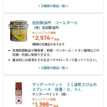
2
種類の商品一覧へ
吉田製油所 コールタール
（株）吉田製油所
オレンジブック価格
2,974~
￥
税抜
1種類の在庫品があります
各種鉄鋼製品や鋳鉄管・鉄管・マンホール・トタン屋根などの
防錆・防食に使用できます。
基本的には原液をそのままハケやローラーで塗ってください。
2
種類の商品一覧へ
サンデーペイント ２１速乾さび止め
スプレーＡ 容量：０．４Ｌ
サンデーペイント（株）
オレンジブック価格
1,388~
￥
税抜