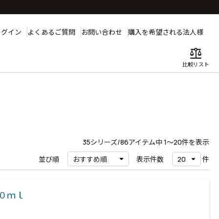
ログイン
よくあるご質問
お問い合わせ
購入を希望される法人様
balance
比較リスト
35
シリーズ/86アイテム中
1〜20
件を表示
並び順
表示件数
件
０ｍｌ