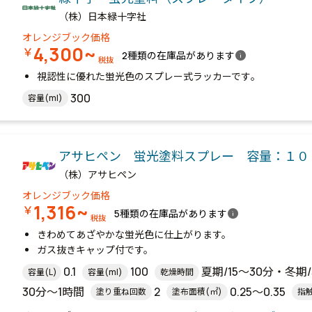
（株）日本緑十字社
オレンジブック価格
4,300~
￥
info
2種類の在庫品があります
税抜
視認性に優れた蛍光色のスプレー式ラッカーです｡
300
容量(ml)
アサヒペン 蛍光塗料スプレー 容量：１０
（株）アサヒペン
オレンジブック価格
1,316~
￥
info
5種類の在庫品があります
税抜
きわめてあざやかな蛍光色に仕上がります。
ガス抜きキャップ付です。
0.1
100
夏期/15～30分・冬期/
容量(L)
容量(ml)
乾燥時間
30分～1時間
2
0.25～0.35
塗り重ね回数
塗布面積(㎡)
指