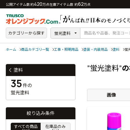
420
62
公開アイテム数 約
万点
在庫アイテム数 約
万点
カテゴリーから探す
蛍光塗料
ホーム
商品カテゴリ一覧
工事・照明用品
塗装・内装用品
塗料
蛍
”蛍光塗料”
の
塗料
35
件の
蛍光塗料
画像
絞り込み条件
すべての商品
在庫品のみ