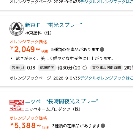
オレンジブックページ: 2026-9-0433
デジタルオレンジブックは
新東Ｆ “蛍光スプレー”
神東塗料（株）
オレンジブック価格
2,049~
￥
info
5種類の在庫品があります
税抜
乾きが速く、美しく鮮やかな蛍光色に仕上がります。
0.18
約30分(20℃)
2時
容量(L)
乾燥時間
塗り重ね可能時間
オレンジブックページ: 2026-9-0433
デジタルオレンジブックは
ニッぺ “長時間夜光スプレー”
ニッペホームプロダクツ（株）
オレンジブック価格
5,388~
￥
info
3種類の在庫品があります
税抜