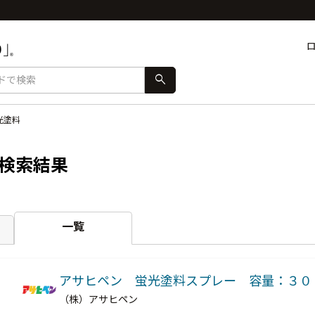
search
光塗料
検索結果
一覧
アサヒペン 蛍光塗料スプレー 容量：３０
（株）アサヒペン