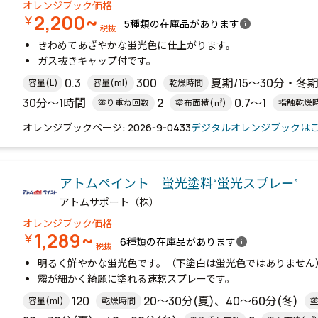
オレンジブック価格
2,200~
￥
info
5種類の在庫品があります
税抜
きわめてあざやかな蛍光色に仕上がります。
ガス抜きキャップ付です。
0.3
300
夏期/15～30分・冬期
容量(L)
容量(ml)
乾燥時間
30分～1時間
2
0.7～1
塗り重ね回数
塗布面積(㎡)
指触乾燥
オレンジブックページ: 2026-9-0433
デジタルオレンジブックは
アトムペイント 蛍光塗料“蛍光スプレー”
アトムサポート（株）
オレンジブック価格
1,289~
￥
info
6種類の在庫品があります
税抜
明るく鮮やかな蛍光色です。（下塗白は蛍光色ではありません
霧が細かく綺麗に塗れる速乾スプレーです。
120
20～30分(夏)、40～60分(冬)
容量(ml)
乾燥時間