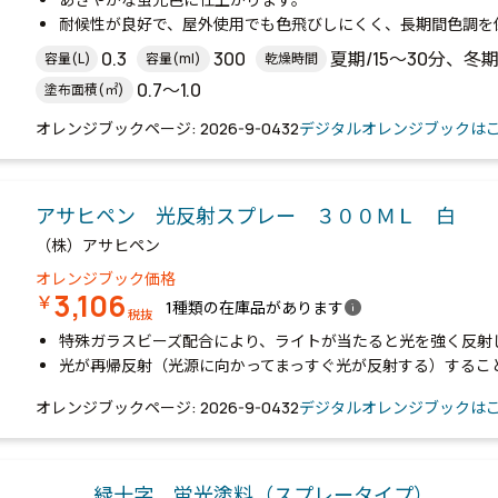
耐候性が良好で、屋外使用でも色飛びしにくく、長期間色調を
0.3
300
夏期/15～30分、冬期
容量(L)
容量(ml)
乾燥時間
0.7～1.0
塗布面積(㎡)
オレンジブックページ: 2026-9-0432
デジタルオレンジブックは
アサヒペン 光反射スプレー ３００ＭＬ 白
（株）アサヒペン
オレンジブック価格
3,106
￥
info
1種類の在庫品があります
税抜
特殊ガラスビーズ配合により、ライトが当たると光を強く反射
光が再帰反射（光源に向かってまっすぐ光が反射する）するこ
オレンジブックページ: 2026-9-0432
デジタルオレンジブックは
緑十字 蛍光塗料（スプレータイプ）