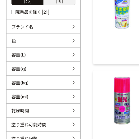
[35]
[16]
廃番品を除く[21]
ブランド名
色
容量(L)
容量(g)
容量(kg)
容量(ml)
乾燥時間
塗り重ね可能時間
塗り重ね回数