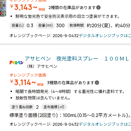
3,143~
￥
info
2種類の在庫品があります
税抜
鮮明な蛍光色で安全防災表示用の目立つ塗装ができます。
0.3
300
約20分(夏)、約40分
容量(L)
容量(ml)
乾燥時間
オレンジブックページ: 2026-9-0432
デジタルオレンジブックは
アサヒペン 夜光塗料スプレー １００ＭＬ
（株）アサヒペン
オレンジブック価格
3,114~
￥
info
3種類の在庫品があります
税抜
暗闇で長時間発光（4～8時間）する蓄光性に優れ塗料です。
放射性物質は含んでいません。
2
塗り重ね回数
塗布面積(㎡)
標準塗り面積(2回塗り)：100mL(0.15～0.2平方メートル)
オレンジブックページ: 2026-9-0432
デジタルオレンジブックは