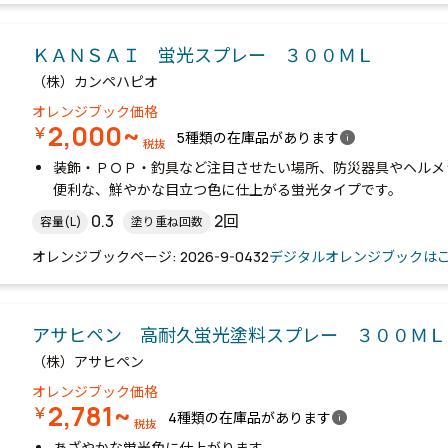
ＫＡＮＳＡＩ 蛍光スプレー ３００ＭＬ
（株）カンペハピオ
オレンジブック価格
2,000~
￥
info
5種類の在庫品があります
税抜
装飾・ＰＯＰ・釣具など注目させたい場所、防災器具やヘルメ
便利な、鮮やかな目立つ色に仕上がる蛍光タイプです。
0.3
2回
容量(L)
塗り重ね回数
オレンジブックページ: 2026-9-0432
デジタルオレンジブックは
アサヒペン 高耐久蛍光塗料スプレー ３００ＭＬ
（株）アサヒペン
オレンジブック価格
2,781~
￥
info
4種類の在庫品があります
税抜
あざやかな蛍光色に仕上がります。