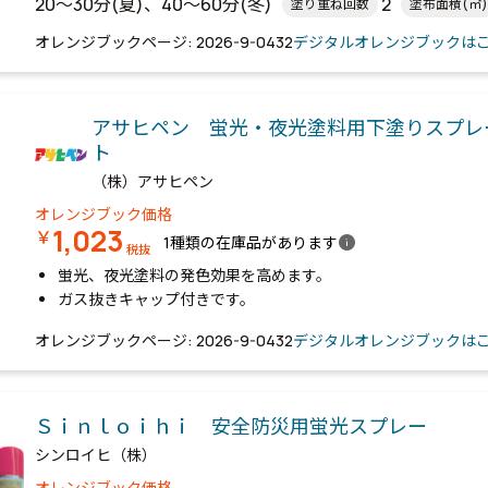
20～30分(夏)、40～60分(冬)
2
塗り重ね回数
塗布面積(㎡)
20～30分(夏)、40～60分(冬)
オレンジブックページ: 2026-9-0432
デジタルオレンジブックは
アサヒペン 蛍光・夜光塗料用下塗りスプレ
ト
（株）アサヒペン
オレンジブック価格
1,023
￥
info
1種類の在庫品があります
税抜
蛍光、夜光塗料の発色効果を高めます。
ガス抜きキャップ付きです。
オレンジブックページ: 2026-9-0432
デジタルオレンジブックは
Ｓｉｎｌｏｉｈｉ 安全防災用蛍光スプレー
シンロイヒ（株）
オレンジブック価格