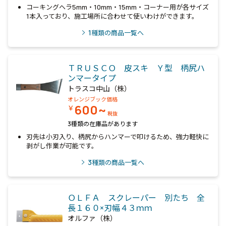
コーキングヘラ5mm・10mm・15mm・コーナー用が各サイズ
1本入っており、施工場所に合わせて使いわけができます。
1
種類の商品一覧へ
ＴＲＵＳＣＯ 皮スキ Ｙ型 柄尻ハ
ンマータイプ
トラスコ中山（株）
オレンジブック価格
600~
￥
税抜
3種類の在庫品があります
刃先は小刃入り、柄尻からハンマーで叩けるため、強力軽快に
剥がし作業が可能です。
3
種類の商品一覧へ
ＯＬＦＡ スクレーパー 別たち 全
長１６０×刃幅４３ｍｍ
オルファ（株）