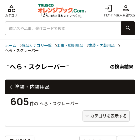
category
login
person
ログイン
購入希望の方
カテゴリ
search
ホーム
商品カテゴリ一覧
工事・照明用品
塗装・内装用品
へら・スクレーパー
”へら・スクレーパー”
の検索結果
塗装・内装用品
605
件の
へら・スクレーパー
カテゴリを表示する