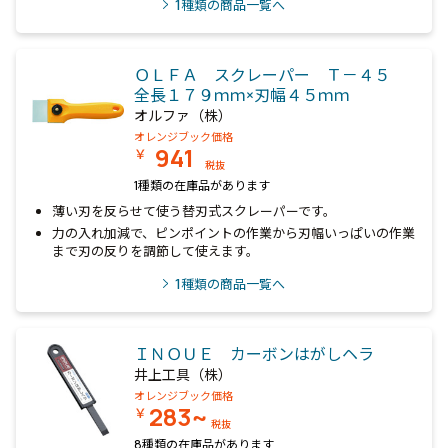
1
種類の商品一覧へ
ＯＬＦＡ スクレーパー Ｔ－４５
全長１７９ｍｍ×刃幅４５ｍｍ
オルファ（株）
オレンジブック価格
941
￥
税抜
1種類の在庫品があります
薄い刃を反らせて使う替刃式スクレーパーです。
力の入れ加減で、ピンポイントの作業から刃幅いっぱいの作業
まで刃の反りを調節して使えます。
1
種類の商品一覧へ
ＩＮＯＵＥ カーボンはがしヘラ
井上工具（株）
オレンジブック価格
283~
￥
税抜
8種類の在庫品があります