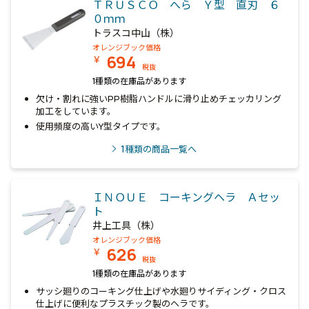
ＴＲＵＳＣＯ へら Ｙ型 直刃 ６
０ｍｍ
トラスコ中山（株）
オレンジブック価格
694
￥
税抜
1種類の在庫品があります
欠け・割れに強いPP樹脂ハンドルに滑り止めチェッカリング
加工をしています。
使用頻度の高いY型タイプです。
1
種類の商品一覧へ
ＩＮＯＵＥ コーキングヘラ Ａセッ
ト
井上工具（株）
オレンジブック価格
626
￥
税抜
1種類の在庫品があります
サッシ廻りのコーキング仕上げや水廻りサイディング・クロス
仕上げに便利なプラスチック製のヘラです。