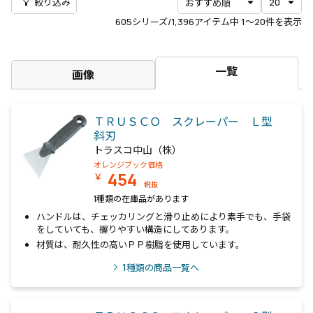
filter_alt
絞り込み
605
シリーズ/1,396アイテム中
1〜20
件を表示
一覧
画像
ＴＲＵＳＣＯ スクレーパー Ｌ型
斜刃
トラスコ中山（株）
オレンジブック価格
454
￥
税抜
1種類の在庫品があります
ハンドルは、チェッカリングと滑り止めにより素手でも、手袋
をしていても、握りやすい構造にしてあります。
材質は、耐久性の高いＰＰ樹脂を使用しています。
1
種類の商品一覧へ