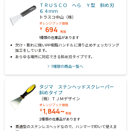
ＴＲＵＳＣＯ へら Ｙ型 斜め刃
６４ｍｍ
トラスコ中山（株）
オレンジブック価格
694
￥
税抜
1種類の在庫品があります
欠け・割れに強いPP樹脂ハンドルに滑り止めチェッカリング
加工をしています。
あらゆる場所に対応できる斜め刃タイプです。
1
種類の商品一覧へ
タジマ ステンヘッドスクレーパー
斜めタイプ
（株）ＴＪＭデザイン
オレンジブック価格
1,844~
￥
税抜
2種類の在庫品があります
貫通型のステンレスヘッドなので、ハンマーで叩いて使えま