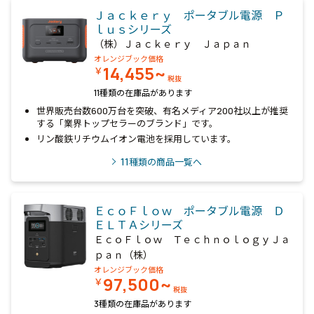
Ｊａｃｋｅｒｙ ポータブル電源 Ｐ
ｌｕｓシリーズ
（株）Ｊａｃｋｅｒｙ Ｊａｐａｎ
オレンジブック価格
14,455~
￥
税抜
11種類の在庫品があります
世界販売台数600万台を突破、有名メディア200社以上が推奨
する「業界トップセラーのブランド」です。
リン酸鉄リチウムイオン電池を採用しています。
11
種類の商品一覧へ
ＥｃｏＦｌｏｗ ポータブル電源 Ｄ
ＥＬＴＡシリーズ
ＥｃｏＦｌｏｗ ＴｅｃｈｎｏｌｏｇｙＪａ
ｐａｎ（株）
オレンジブック価格
97,500~
￥
税抜
3種類の在庫品があります