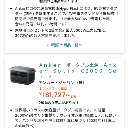
1種類の在庫品があります
Anker独自の急速充電技術HyperFlashにより、EV充電アダプ
ター (別売) を併用することで、EV充電スタンドから最短約1.4
時間※で満充電できます。（※最大3000Wで充電した場
合/AC充電では約2.6時間です）
家庭用コンセントの2倍の合計最大3000W出力に加え、
3072Whの超大容量を実現しました。
1
種類の商品一覧へ
Ａｎｋｅｒ ポータブル電源 Ａｎｋ
ｅｒ Ｓｏｌｉｘ Ｃ２０００ Ｇｅ
ｎ ２ …
アンカー・ジャパン（株）
オレンジブック価格
181,727~
￥
税抜
2種類の在庫品があります
世界最小クラスの大容量ポータブル電源です。※ 容量
2000Wh帯のリン酸鉄リチウムイオン電池搭載モデルにおい
て、ハンドル部分を除く体積計算に基づく (2025年9月時点
Anker調べ)