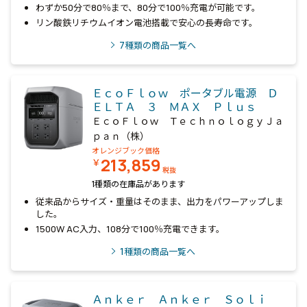
わずか50分で80％まで、80分で100％充電が可能です。
リン酸鉄リチウムイオン電池搭載で安心の長寿命です。
7
種類の商品一覧へ
ＥｃｏＦｌｏｗ ポータブル電源 Ｄ
ＥＬＴＡ ３ ＭＡＸ Ｐｌｕｓ
ＥｃｏＦｌｏｗ ＴｅｃｈｎｏｌｏｇｙＪａ
ｐａｎ（株）
オレンジブック価格
213,859
￥
税抜
1種類の在庫品があります
従来品からサイズ・重量はそのまま、出力をパワーアップしま
した。
1500W AC入力、108分で100％充電できます。
1
種類の商品一覧へ
Ａｎｋｅｒ Ａｎｋｅｒ Ｓｏｌｉ