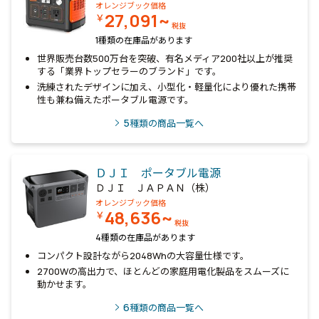
オレンジブック価格
27,091~
￥
税抜
1種類の在庫品があります
世界販売台数500万台を突破、有名メディア200社以上が推奨
する「業界トップセラーのブランド」です。
洗練されたデザインに加え、小型化・軽量化により優れた携帯
性も兼ね備えたポータブル電源です。
5
種類の商品一覧へ
ＤＪＩ ポータブル電源
ＤＪＩ ＪＡＰＡＮ（株）
オレンジブック価格
48,636~
￥
税抜
4種類の在庫品があります
コンパクト設計ながら2048Whの大容量仕様です。
2700Wの高出力で、ほとんどの家庭用電化製品をスムーズに
動かせます。
6
種類の商品一覧へ