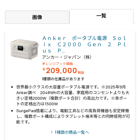
一覧
画像
Ａｎｋｅｒ ポータブル電源 Ｓｏｌ
ｉｘ Ｃ２０００ Ｇｅｎ ２ Ｐｌ
ｕｓ Ｐ…
アンカー・ジャパン（株）
オレンジブック価格
209,000
￥
税抜
1種類の在庫品があります
世界最小クラスの大容量ポータブル電源です。※2025年9月
Anker調べ 2048Whの大容量、家庭用のコンセントよりも大
きい定格2000W（複数ポート合計）の高出力です。※単ポー
トの定格出力は1500W
SurgePad搭載により、電動工具などの高負荷機器も安定稼働
し、複数ポート構成によりタブレット端末等との同時使用が可
能です。
1
種類の商品一覧へ