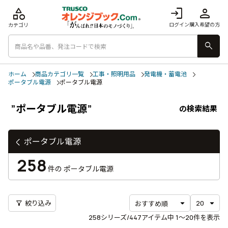
category
login
person
ログイン
購入希望の方
カテゴリ
search
ホーム
商品カテゴリ一覧
工事・照明用品
発電機・蓄電池
ポータブル電源
ポータブル電源
”ポータブル電源”
の検索結果
ポータブル電源
258
件の
ポータブル電源
filter_alt
絞り込み
258
シリーズ/447アイテム中
1〜20
件を表示