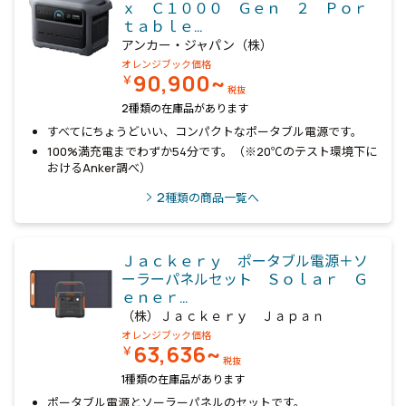
ｘ Ｃ１０００ Ｇｅｎ ２ Ｐｏｒ
ｔａｂｌｅ…
アンカー・ジャパン（株）
オレンジブック価格
90,900~
￥
税抜
2種類の在庫品があります
すべてにちょうどいい、コンパクトなポータブル電源です。
100%満充電までわずか54分です。（※20℃のテスト環境下に
おけるAnker調べ）
2
種類の商品一覧へ
Ｊａｃｋｅｒｙ ポータブル電源＋ソ
ーラーパネルセット Ｓｏｌａｒ Ｇ
ｅｎｅｒ…
（株）Ｊａｃｋｅｒｙ Ｊａｐａｎ
オレンジブック価格
63,636~
￥
税抜
1種類の在庫品があります
ポータブル電源とソーラーパネルのセットです。