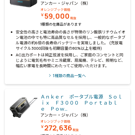
アンカー・ジャパン（株）
オレンジブック価格
59,000
￥
税抜
1種類の在庫品があります
安全性の高さと電池寿命の長さが特徴のリン酸鉄リチウムイオ
ン電池の中でも特に高品質なセルを採用し、一般的なポータブ
ル電源の約6倍の長寿命バッテリーを実現しました。 (充放電
サイクル3000回後も初期容量の80%以上を維持)
AC出力ポートは純正弦波を採用し、ご家庭のコンセントと同
じように電気毛布やミニ冷蔵庫、扇風機、テレビ、照明など、
幅広い家電を長時間にわたってご使用いただけます。
1
種類の商品一覧へ
Ａｎｋｅｒ ポータブル電源 Ｓｏｌ
ｉｘ Ｆ３０００ Ｐｏｒｔａｂｌ
ｅ Ｐｏｗ…
アンカー・ジャパン（株）
オレンジブック価格
272,636
￥
税抜