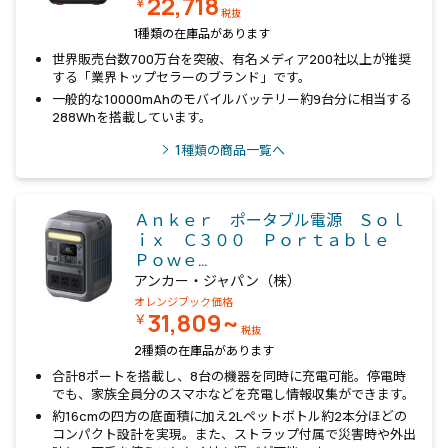
22,718
￥
税抜
1種類の在庫品があります
世界販売台数700万台を突破、有名メディア200社以上が推奨
する「業界トップセラーのブランド」です。
一般的な10000mAhのモバイルバッテリー約9台分に相当する
288Whを搭載しています。
1
種類の商品一覧へ
Ａｎｋｅｒ ポータブル電源 Ｓｏｌ
ｉｘ Ｃ３００ Ｐｏｒｔａｂｌｅ
Ｐｏｗｅ…
アンカー・ジャパン（株）
オレンジブック価格
31,809~
￥
税抜
2種類の在庫品があります
合計8ポートを搭載し、8台の機器を同時に充電可能。停電時
でも、家族全員分のスマホなどを充電し情報収集ができます。
約16cmの四方の底面積に加え2Lペットボトル約2本分ほどの
コンパクト設計を実現。また、ストラップ付属で災害時や外出