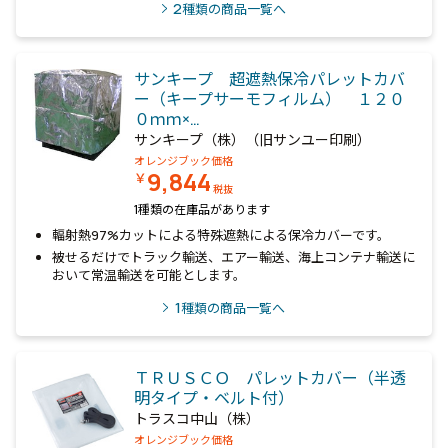
2
種類の商品一覧へ
サンキープ 超遮熱保冷パレットカバ
ー（キープサーモフィルム） １２０
０ｍｍ×…
サンキープ（株）（旧サンユー印刷）
オレンジブック価格
9,844
￥
税抜
1種類の在庫品があります
輻射熱97%カットによる特殊遮熱による保冷カバーです。
被せるだけでトラック輸送、エアー輸送、海上コンテナ輸送に
おいて常温輸送を可能とします。
1
種類の商品一覧へ
ＴＲＵＳＣＯ パレットカバー（半透
明タイプ・ベルト付）
トラスコ中山（株）
オレンジブック価格