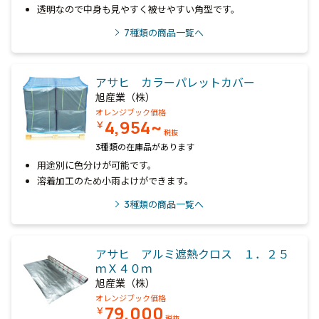
透明なので中身も見やすく被せやすい角型です。
7
種類の商品一覧へ
アサヒ カラーパレットカバー
旭産業（株）
オレンジブック価格
4,954~
￥
税抜
3種類の在庫品があります
用途別に色分けが可能です。
溶着加工のため小雨よけができます。
3
種類の商品一覧へ
アサヒ アルミ遮熱クロス １．２５
ｍＸ４０ｍ
旭産業（株）
オレンジブック価格
79,000
￥
税抜