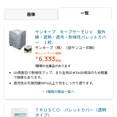
一覧
画像
サンキープ キープサーモＵＶ 紫外
線・遮熱・遮光・耐候性パレットカバ
ー １枚…
サンキープ（株）（旧サンユー印刷）
オレンジブック価格
6,333
￥
税抜
1種類の在庫品があります
UV剤配合で耐候性アップ、また生地は#3400相当のため軽量
で強度もあります。
遮光性は可視光線99％以上で光をしっかり遮ります。
1
種類の商品一覧へ
ＴＲＵＳＣＯ パレットカバー（透明
タイプ）