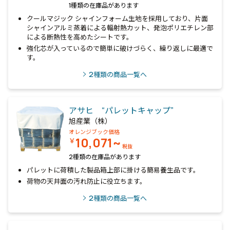
1種類の在庫品があります
クールマジック シャインフォーム生地を採用しており、片面
シャインアルミ蒸着による輻射熱カット、発泡ポリエチレン部
による断熱性を高めたシートです。
強化芯が入っているので簡単に破けづらく、繰り返しに最適で
す。
2
種類の商品一覧へ
アサヒ “パレットキャップ”
旭産業（株）
オレンジブック価格
10,071~
￥
税抜
2種類の在庫品があります
パレットに荷積した製品箱上部に掛ける簡易養生品です。
荷物の天井面の汚れ防止に役立ちます。
2
種類の商品一覧へ