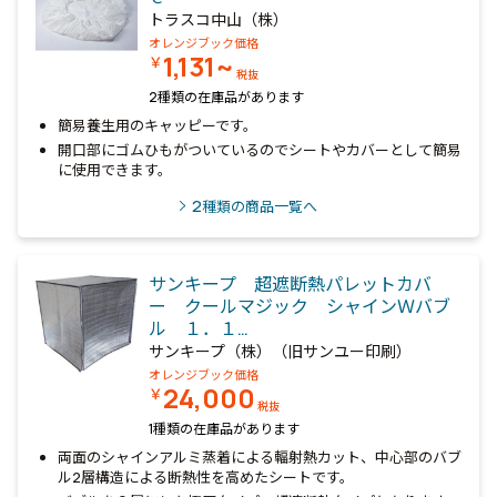
トラスコ中山（株）
オレンジブック価格
1,131~
￥
税抜
2種類の在庫品があります
簡易養生用のキャッピーです。
開口部にゴムひもがついているのでシートやカバーとして簡易
に使用できます。
2
種類の商品一覧へ
サンキープ 超遮断熱パレットカバ
ー クールマジック シャインＷバブ
ル １．１…
サンキープ（株）（旧サンユー印刷）
オレンジブック価格
24,000
￥
税抜
1種類の在庫品があります
両面のシャインアルミ蒸着による輻射熱カット、中心部のバブ
ル2層構造による断熱性を高めたシートです。