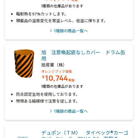
1種類の在庫品があります
輻射熱を97%カットします。
積載品の温度変化を常温レベル、低温に保ちます。
1
種類の商品一覧へ
旭 注意喚起底なしカバー ドラム缶
用
旭産業（株）
オレンジブック価格
10,744
￥
税抜
1種類の在庫品があります
防炎認定生地を使用しております。
特徴ある縞模様で注意を促します。
1
種類の商品一覧へ
デュポン（ＴＭ） タイベック®カーゴ