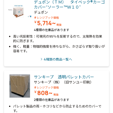
デュポン（ＴＭ） タイベック®カーゴ
カバー“ソーラー™Ｗ１０”
デュポン
オレンジブック価格
5,714~
￥
税抜
4種類の在庫品があります
高い光反射性：可視光の95％を反射するので、太陽熱を効果
的に防ぎます。
強く、軽量：物理的強度を持ちながら、かさばらず取り扱いが
容易です。
4
種類の商品一覧へ
サンキープ 透明パレットカバー
サンキープ（株）（旧サンユー印刷）
オレンジブック価格
808~
￥
税抜
2種類の在庫品があります
パレット製品の雨・ホコリなどから防止するためのカバーで
す。