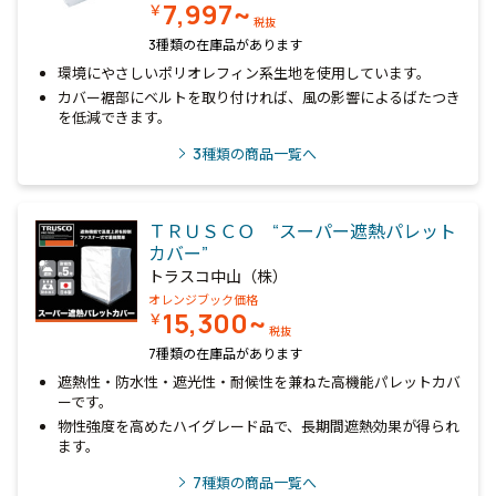
7,997~
￥
税抜
3種類の在庫品があります
環境にやさしいポリオレフィン系生地を使用しています。
カバー裾部にベルトを取り付ければ、風の影響によるばたつき
を低減できます。
3
種類の商品一覧へ
ＴＲＵＳＣＯ “スーパー遮熱パレット
カバー”
トラスコ中山（株）
オレンジブック価格
15,300~
￥
税抜
7種類の在庫品があります
遮熱性・防水性・遮光性・耐候性を兼ねた高機能パレットカバ
ーです。
物性強度を高めたハイグレード品で、長期間遮熱効果が得られ
ます。
7
種類の商品一覧へ