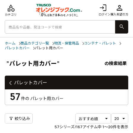
category
login
person
ログイン
購入希望の方
カテゴリ
search
ホーム
商品カテゴリ一覧
物流・保管用品
コンテナ・パレット
パレットカバー
パレット用カバー
”パレット用カバー”
の検索結果
パレットカバー
57
件の
パレット用カバー
filter_alt
絞り込み
57
シリーズ/167アイテム中
1〜20
件を表示