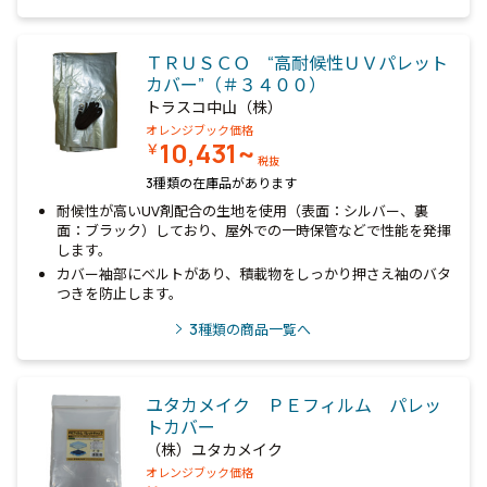
ＴＲＵＳＣＯ “高耐候性ＵＶパレット
カバー”（＃３４００）
トラスコ中山（株）
オレンジブック価格
10,431~
￥
税抜
3種類の在庫品があります
耐候性が高いUV剤配合の生地を使用（表面：シルバー、裏
面：ブラック）しており、屋外での一時保管などで性能を発揮
します。
カバー袖部にベルトがあり、積載物をしっかり押さえ袖のバタ
つきを防止します。
3
種類の商品一覧へ
ユタカメイク ＰＥフィルム パレッ
トカバー
（株）ユタカメイク
オレンジブック価格