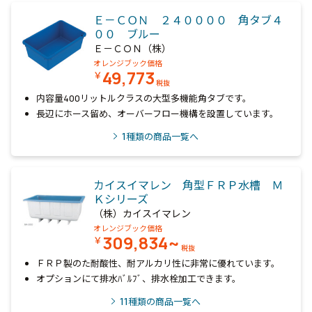
Ｅ－ＣＯＮ ２４００００ 角タブ４
００ ブルー
Ｅ－ＣＯＮ（株）
オレンジブック価格
49,773
￥
税抜
内容量400リットルクラスの大型多機能角タブです。
長辺にホース留め、オーバーフロー機構を設置しています。
1
種類の商品一覧へ
カイスイマレン 角型ＦＲＰ水槽 Ｍ
Ｋシリーズ
（株）カイスイマレン
オレンジブック価格
309,834~
￥
税抜
ＦＲＰ製のた耐酸性、耐アルカリ性に非常に優れています。
オプションにて排水ﾊﾞﾙﾌﾞ、排水栓加工できます。
11
種類の商品一覧へ