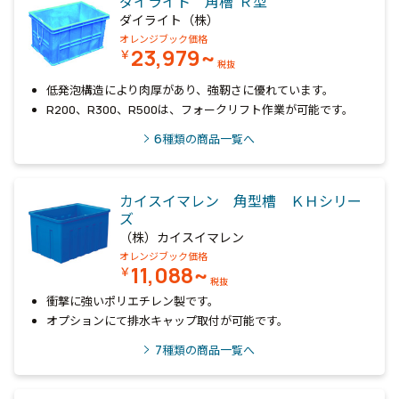
ダイライト 角槽“Ｒ型”
ダイライト（株）
オレンジブック価格
23,979~
￥
税抜
低発泡構造により肉厚があり、強靭さに優れています。
R200、R300、R500は、フォークリフト作業が可能です。
6
種類の商品一覧へ
カイスイマレン 角型槽 ＫＨシリー
ズ
（株）カイスイマレン
オレンジブック価格
11,088~
￥
税抜
衝撃に強いポリエチレン製です。
オプションにて排水キャップ取付が可能です。
7
種類の商品一覧へ