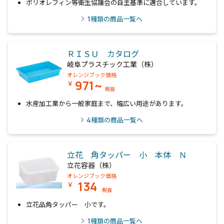
ポリオレフィン等衛生協議会の自主基準に適合しています。
1
種類の商品一覧へ
ＲＩＳＵ カタログ
岐阜プラスチック工業（株）
オレンジブック価格
971~
￥
税抜
水産加工業から一般家庭まで、幅広い用途があります。
4
種類の商品一覧へ
立花 角タッパー 小 本体 Ｎ
立花容器（株）
オレンジブック価格
134
￥
税抜
立花品角タッパー 小です。
1
種類の商品一覧へ