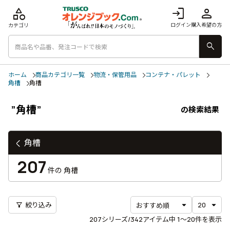
category
login
person
ログイン
購入希望の方
カテゴリ
search
ホーム
商品カテゴリ一覧
物流・保管用品
コンテナ・パレット
角槽
角槽
”角槽”
の検索結果
角槽
207
件の
角槽
filter_alt
絞り込み
207
シリーズ/342アイテム中
1〜20
件を表示