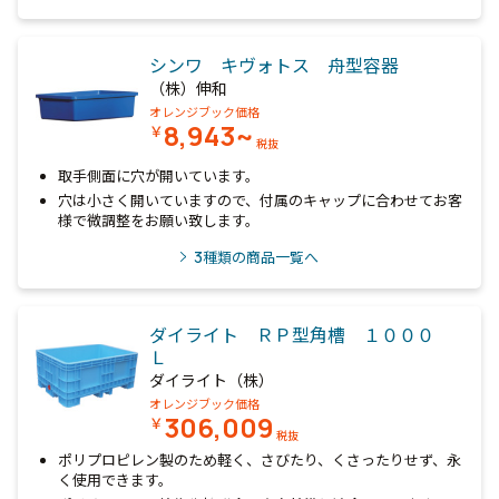
シンワ キヴォトス 舟型容器
（株）伸和
オレンジブック価格
8,943~
￥
税抜
取手側面に穴が開いています。
穴は小さく開いていますので、付属のキャップに合わせてお客
様で微調整をお願い致します。
3
種類の商品一覧へ
ダイライト ＲＰ型角槽 １０００
Ｌ
ダイライト（株）
オレンジブック価格
306,009
￥
税抜
ポリプロピレン製のため軽く、さびたり、くさったりせず、永
く使用できます。