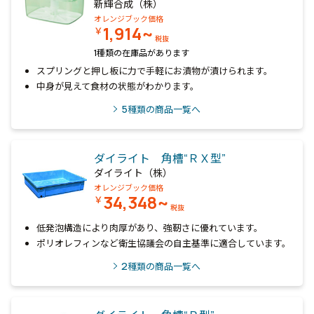
新輝合成（株）
オレンジブック価格
1,914~
￥
税抜
1種類の在庫品があります
スプリングと押し板に力で手軽にお漬物が漬けられます。
中身が見えて食材の状態がわかります。
5
種類の商品一覧へ
ダイライト 角槽“ＲＸ型”
ダイライト（株）
オレンジブック価格
34,348~
￥
税抜
低発泡構造により肉厚があり、強靭さに優れています。
ポリオレフィンなど衛生協議会の自主基準に適合しています。
2
種類の商品一覧へ