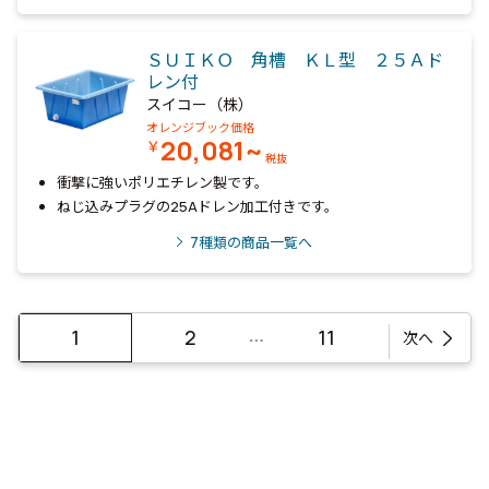
ＳＵＩＫＯ 角槽 ＫＬ型 ２５Ａド
レン付
スイコー（株）
オレンジブック価格
20,081~
￥
税抜
衝撃に強いポリエチレン製です。
ねじ込みプラグの25Aドレン加工付きです。
7
種類の商品一覧へ
…
1
2
11
次へ