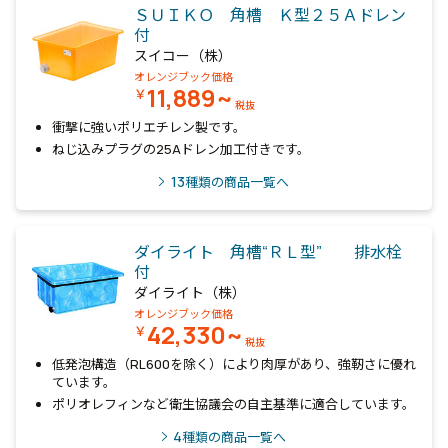
ＳＵＩＫＯ 角槽 Ｋ型２５Ａドレン
付
スイコー（株）
オレンジブック価格
11,889~
￥
税抜
衝撃に強いポリエチレン製です。
ねじ込みプラグの25Aドレン加工付きです。
13
種類の商品一覧へ
ダイライト 角槽“ＲＬ型” 排水栓
付
ダイライト（株）
オレンジブック価格
42,330~
￥
税抜
低発泡構造（RL600を除く）により肉厚があり、強靭さに優れ
ています。
ポリオレフィンなど衛生協議会の自主基準に適合しています。
4
種類の商品一覧へ