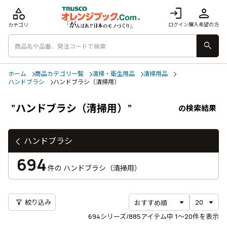
category
login
person
ログイン
購入希望の方
カテゴリ
search
ホーム
商品カテゴリ一覧
清掃・衛生用品
清掃用品
ハンドブラシ
ハンドブラシ（清掃用）
”ハンドブラシ（清掃用）”
の検索結果
ハンドブラシ
694
件の
ハンドブラシ（清掃用）
filter_alt
絞り込み
694
シリーズ/885アイテム中
1〜20
件を表示