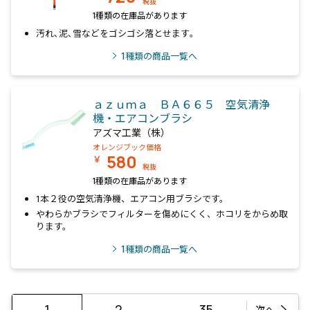
税抜
1種類の在庫品があります
汚れ､泥､雪などをゴシゴシ落とせます｡
1
種類の商品一覧へ
ａｚｕｍａ ＢＡ６６５ 空気清浄
機・エアコンブラシ
アズマ工業（株）
オレンジブック価格
580
￥
税抜
1種類の在庫品があります
1本２役の空気清浄機、エアコン用ブラシです。
やわらかブラシでフィルターを傷めにくく、ホコリをからめ取
ります。
1
種類の商品一覧へ
…
1
2
35
次へ