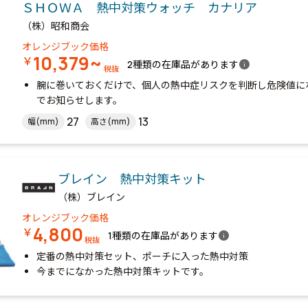
ＳＨＯＷＡ 熱中対策ウォッチ カナリア
（株）昭和商会
オレンジブック価格
10,379~
￥
info
2種類の在庫品があります
税抜
腕に巻いておくだけで、個人の熱中症リスクを判断し危険値にな
でお知らせします。
27
13
幅(mm)
高さ(mm)
ブレイン 熱中対策キット
（株）ブレイン
オレンジブック価格
4,800
￥
info
1種類の在庫品があります
税抜
定番の熱中対策セット、ポーチに入った熱中対策
今までになかった熱中対策キットです。