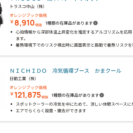
トラスコ中山（株）
オレンジブック価格
8,910
￥
info
1種類の在庫品があります
税抜
心拍情報から深部体温上昇変化を推定するアルゴリズムを応用
ます。
暑熱環境下でのリスク検出時に画面表示と振動で暑熱リスクを
ＮＩＣＨＩＤＯ 冷気循環ブース かまクール
日動工業（株）
オレンジブック価格
121,875
￥
info
1種類の在庫品があります
税抜
スポットクーラーの冷気を中にためて、涼しい休憩スペースに
エアでらくらく設置・撤去ができます