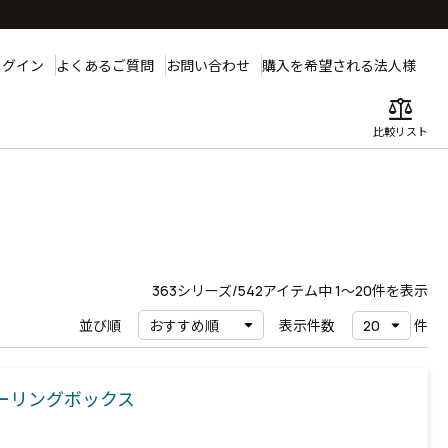
ログイン
よくあるご質問
お問い合わせ
購入を希望される法人様
balance
比較リスト
363
シリーズ/542アイテム中
1〜20
件を表示
並び順
表示件数
件
ーリングボックス