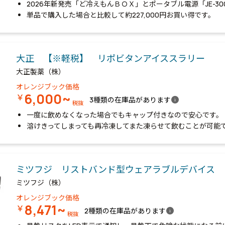
2026年新発売「ど冷えもんＢＯＸ」とポータブル電源「JE-3
単品で購入した場合と比較して約227,000円お買い得です。
大正 【※軽税】 リポビタンアイススラリー
大正製薬（株）
オレンジブック価格
6,000~
￥
info
3種類の在庫品があります
税抜
一度に飲めなくなった場合でもキャップ付きなので安心です。
溶けきってしまっても再冷凍してまた凍らせて飲むことが可能
ミツフジ リストバンド型ウェアラブルデバイス 
ミツフジ（株）
オレンジブック価格
8,471~
￥
info
2種類の在庫品があります
税抜