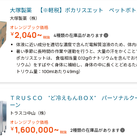
大塚製薬 【※軽税】ポカリスエット ペットボト
大塚製薬（株）
オレンジブック価格
2,040~
￥
info
4種類の在庫品があります
税抜
体液に近い成分を適切な濃度で含んだ電解質溶液のため、体内
暑い季節に長時間の作業や運動を行うと、大量の汗をかくこと
ポカリスエットは、 食塩相当量 0.12gのナトリウムを含んで
リウム）をすばやく身体に補給し、身体の中に長くとどめるた
トリウム量：100mlあたり49mg）
ＴＲＵＳＣＯ ”ど冷えもんＢＯＸ” パーソナルク
ーン
トラスコ中山（株）
オレンジブック価格
1,600,000~
￥
info
2種類の在庫品があります
税抜