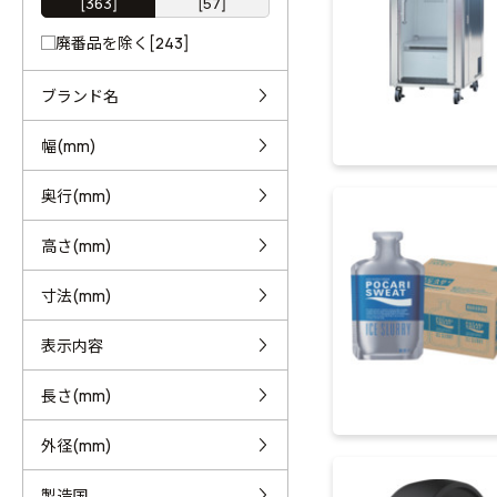
[363]
[57]
廃番品を除く[243]
ブランド名
幅(mm)
奥行(mm)
高さ(mm)
寸法(mm)
表示内容
長さ(mm)
外径(mm)
製造国