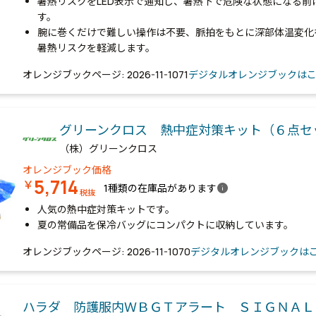
暑熱リスクをLED表示で通知し、暑熱下で危険な状態になる前
す。
腕に巻くだけで難しい操作は不要、脈拍をもとに深部体温変化
暑熱リスクを軽減します。
オレンジブックページ: 2026-11-1071
デジタルオレンジブックは
グリーンクロス 熱中症対策キット（６点
（株）グリーンクロス
オレンジブック価格
5,714
￥
info
1種類の在庫品があります
税抜
人気の熱中症対策キットです。
夏の常備品を保冷バッグにコンパクトに収納しています。
オレンジブックページ: 2026-11-1070
デジタルオレンジブックは
ハラダ 防護服内ＷＢＧＴアラート ＳＩＧＮＡ