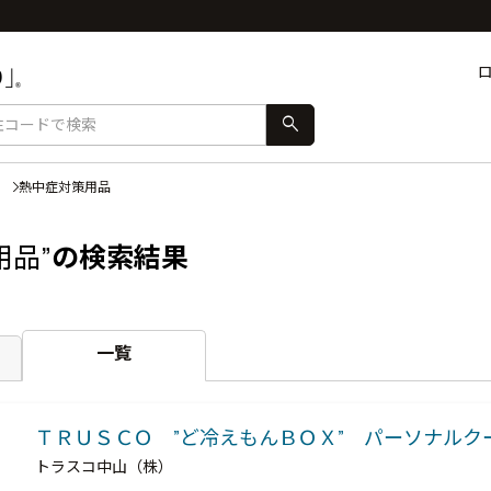
search
熱中症対策用品
用品”
の検索結果
一覧
ＴＲＵＳＣＯ ”ど冷えもんＢＯＸ” パーソナルク
トラスコ中山（株）