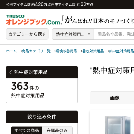
420
62
公開アイテム数 約
万点
在庫アイテム数 約
万点
カテゴリーから探す
熱中症対策用...
ホーム
商品カテゴリ一覧
環境改善用品
暑さ対策用品
熱中症対策用品
”熱中症対策
熱中症対策用品
363
件の
熱中症対策用品
画像
絞り込み条件
すべての商品
在庫品のみ