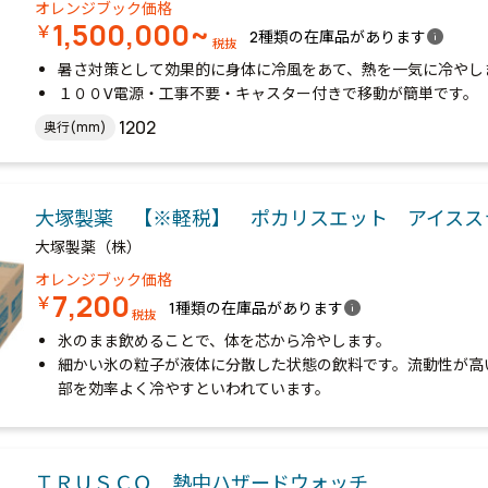
オレンジブック価格
1,500,000~
￥
info
2種類の在庫品があります
税抜
暑さ対策として効果的に身体に冷風をあて、熱を一気に冷やし
１００V電源・工事不要・キャスター付きで移動が簡単です。
1202
奥行(mm)
大塚製薬 【※軽税】 ポカリスエット アイス
大塚製薬（株）
オレンジブック価格
7,200
￥
info
1種類の在庫品があります
税抜
氷のまま飲めることで、体を芯から冷やします。
細かい氷の粒子が液体に分散した状態の飲料です。流動性が高
部を効率よく冷やすといわれています。
ＴＲＵＳＣＯ 熱中ハザードウォッチ