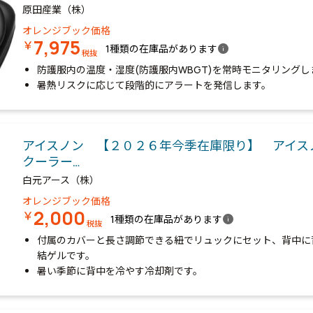
原田産業（株）
オレンジブック価格
7,975
￥
info
1種類の在庫品があります
税抜
防護服内の温度・湿度(防護服内WBGT)を常時モニタリングし
暑熱リスクに応じて段階的にアラートを発信します。
アイスノン 【２０２６年今季在庫限り】 アイス
クーラー…
白元アース（株）
オレンジブック価格
2,000
￥
info
1種類の在庫品があります
税抜
付属のカバーと長さ調節できる紐でリュックにセット、背中に
結ゲルです。
暑い季節に背中を冷やす冷却剤です。