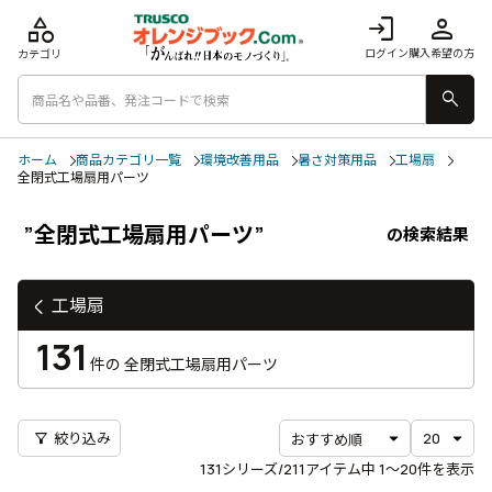
category
login
person
ログイン
購入希望の方
カテゴリ
search
ホーム
商品カテゴリ一覧
環境改善用品
暑さ対策用品
工場扇
全閉式工場扇用パーツ
”全閉式工場扇用パーツ”
の検索結果
工場扇
131
件の
全閉式工場扇用パーツ
filter_alt
絞り込み
131
シリーズ/211アイテム中
1〜20
件を表示