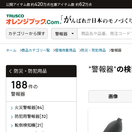
420
62
公開アイテム数 約
万点
在庫アイテム数 約
万点
カテゴリーから探す
警報器
ホーム
商品カテゴリ一覧
環境改善用品
防災・防犯用品
警報器
”警報器”
の検
防災・防犯用品
188
件の
警報器
画像
火災警報器[84]
防犯用警報器[32]
転倒検知機[21]