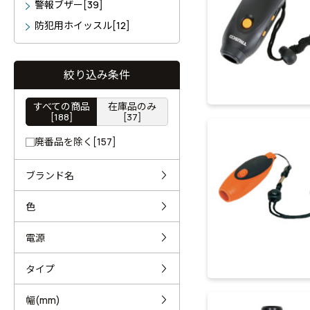
警報ブザー[39]
防犯用ホイッスル[12]
絞り込み条件
すべての商品
在庫品のみ
[188]
[37]
廃番品を除く[157]
ブランド名
色
電源
タイプ
幅(mm)