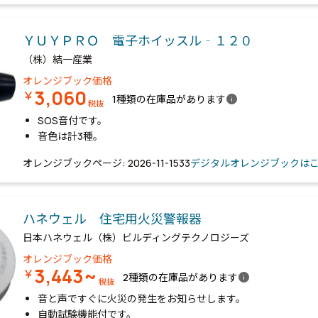
ＹＵＹＰＲＯ 電子ホイッスル‐１２０
（株）結一産業
オレンジブック価格
3,060
￥
info
1種類の在庫品があります
税抜
SOS音付です。
音色は計3種。
オレンジブックページ: 2026-11-1533
デジタルオレンジブックは
ハネウェル 住宅用火災警報器
日本ハネウェル（株）ビルディングテクノロジーズ
オレンジブック価格
3,443~
￥
info
2種類の在庫品があります
税抜
音と声ですぐに火災の発生をお知らせします。
自動試験機能付です。