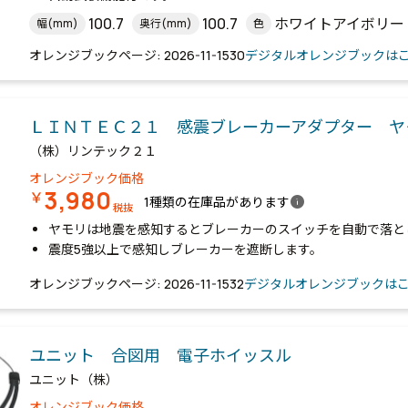
100.7
100.7
ホワイトアイボリー
幅(mm)
奥行(mm)
色
オレンジブックページ: 2026-11-1530
デジタルオレンジブックは
ＬＩＮＴＥＣ２１ 感震ブレーカーアダプター 
（株）リンテック２１
オレンジブック価格
3,980
￥
info
1種類の在庫品があります
税抜
ヤモリは地震を感知するとブレーカーのスイッチを自動で落と
震度5強以上で感知しブレーカーを遮断します。
オレンジブックページ: 2026-11-1532
デジタルオレンジブックは
ユニット 合図用 電子ホイッスル
ユニット（株）
オレンジブック価格