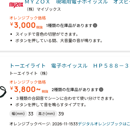
ＭＹＺＯＸ 現場用電子ホイッスル オス
（株）マイゾックス
オレンジブック価格
3,000
￥
info
1種類の在庫品があります
税抜
スイッチで音色の切替ができます。
ボタンを押している間、大音量の音が鳴ります。
トーエイライト 電子ホイッスル ＨＰ５８８－３
トーエイライト（株）
オレンジブック価格
3,800~
￥
info
2種類の在庫品があります
税抜
３種類の合図音でシーンに合わせて使い分けできます。
ボタンを押して音を鳴らすタイプです。
33
39
幅(mm)
高さ(mm)
オレンジブックページ: 2026-11-1533
デジタルオレンジブックは