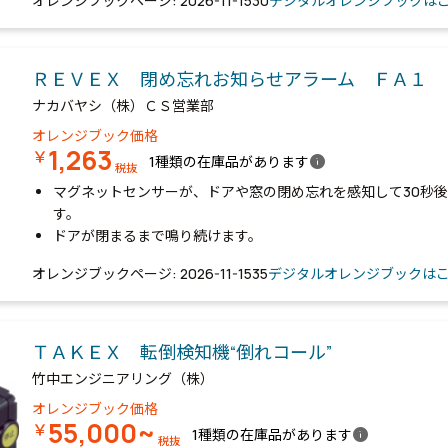
オレンジブックページ: 2026-11-1530
デジタルオレンジブックは
ＲＥＶＥＸ 閉め忘れお知らせアラーム ＦＡ１
ナカバヤシ（株）ＣＳ営業部
オレンジブック価格
1,263
￥
info
1種類の在庫品があります
税抜
マグネットセンサーが、ドアや窓の閉め忘れを感知して30秒
す。
ドアが閉まるまで鳴り続けます。
オレンジブックページ: 2026-11-1535
デジタルオレンジブックは
ＴＡＫＥＸ 転倒検知機“倒れコール”
竹中エンジニアリング（株）
オレンジブック価格
55,000~
￥
info
1種類の在庫品があります
税抜