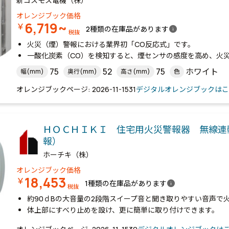
新コスモス電機（株）
オレンジブック価格
6,719~
￥
info
2種類の在庫品があります
税抜
火災（煙）警報における業界初「CO反応式」です。
一酸化炭素（CO）を検知すると、煙センサの感度を高め、火
75
52
75
ホワイト
幅(mm)
奥行(mm)
高さ(mm)
色
オレンジブックページ: 2026-11-1531
デジタルオレンジブックはこ
ＨＯＣＨＩＫＩ 住宅用火災警報器 無線連
報）
ホーチキ（株）
オレンジブック価格
18,453
￥
info
1種類の在庫品があります
税抜
約90ｄBの大音量の2段階スイープ音と聞き取りやすい音声で
体上部にすべり止めを設け、更に簡単に取り付けできます。