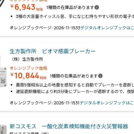
6,943
￥
info
1種類の在庫品があります
税抜
3種の大音量ホイッスル音、手になじむ持ちやすい形状の電子
オレンジブックページ: 2026-11-1533
デジタルオレンジブックは
生方製作所 ピオマ感震ブレーカー
（株）生方製作所
オレンジブック価格
10,844
￥
info
1種類の在庫品があります
税抜
震度5強相当以上の地震を感知すると自動でブレーカーを遮断
遅延遮断機能により約3分後にブレーカーが遮断するので、夜
オレンジブックページ: 2026-11-1531
デジタルオレンジブックはこ
新コスモス 一酸化炭素検知機能付き火災警報器