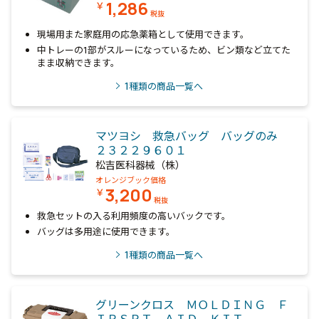
1,286
￥
税抜
現場用また家庭用の応急薬箱として使用できます。
中トレーの1部がスルーになっているため、ビン類など立てた
まま収納できます。
1
種類の商品一覧へ
マツヨシ 救急バッグ バッグのみ
２３２２９６０１
松吉医科器械（株）
オレンジブック価格
3,200
￥
税抜
救急セットの入る利用頻度の高いバックです。
バッグは多用途に使用できます。
1
種類の商品一覧へ
グリーンクロス ＭＯＬＤＩＮＧ Ｆ