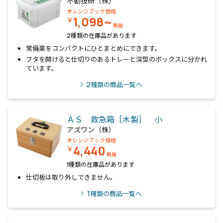
不動技研（株）
オレンジブック価格
1,098~
￥
税抜
2種類の在庫品があります
常備薬をコンパクトにひとまとめにできます。
フタを開けると仕切りのあるトレーと深型のボックスに分かれ
ています。
2
種類の商品一覧へ
ＡＳ 救急箱［木製］ 小
アズワン（株）
オレンジブック価格
4,440
￥
税抜
1種類の在庫品があります
仕切板は取り外しできません。
1
種類の商品一覧へ