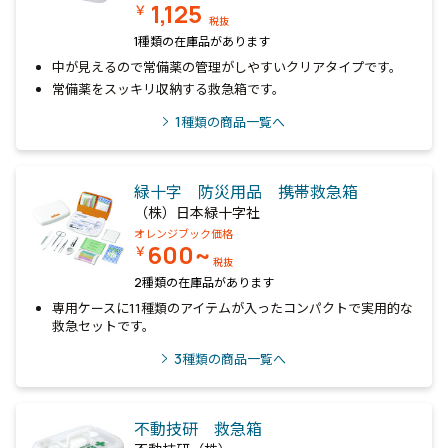
1,125
￥
税抜
1種類の在庫品があります
中が見えるので常備薬の管理がしやすいクリアタイプです。
常備薬をスッキリ収納する救急箱です。
1
種類の商品一覧へ
緑十字 防災用品 携帯救急箱
（株）日本緑十字社
オレンジブック価格
600~
￥
税抜
2種類の在庫品があります
専用ケースに11種類のアイテムが入ったコンパクトで実用的な
救急セットです。
3
種類の商品一覧へ
不動技研 救急箱