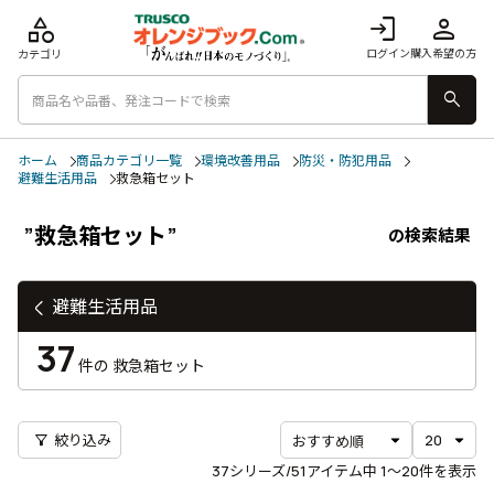
category
login
person
ログイン
購入希望の方
カテゴリ
search
ホーム
商品カテゴリ一覧
環境改善用品
防災・防犯用品
避難生活用品
救急箱セット
”救急箱セット”
の検索結果
避難生活用品
37
件の
救急箱セット
filter_alt
絞り込み
37
シリーズ/51アイテム中
1〜20
件を表示