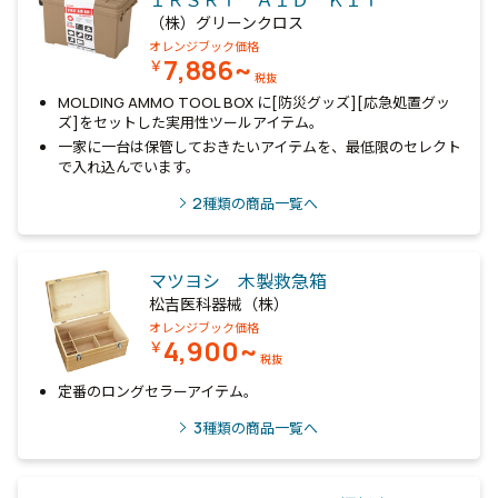
ＩＲＳＲＴ ＡＩＤ ＫＩＴ
（株）グリーンクロス
オレンジブック価格
7,886~
￥
税抜
MOLDING AMMO TOOL BOX に[防災グッズ][応急処置グッ
ズ]をセットした実用性ツールアイテム。
一家に一台は保管しておきたいアイテムを、最低限のセレクト
で入れ込んでいます。
2
種類の商品一覧へ
マツヨシ 木製救急箱
松吉医科器械（株）
オレンジブック価格
4,900~
￥
税抜
定番のロングセラーアイテム。
3
種類の商品一覧へ