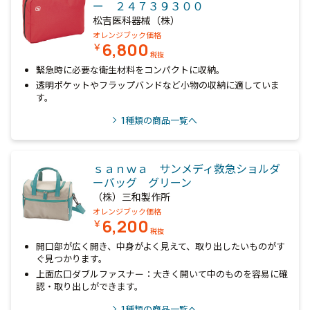
ー ２４７３９３００
松吉医科器械（株）
オレンジブック価格
6,800
￥
税抜
緊急時に必要な衛生材料をコンパクトに収納。
透明ポケットやフラップバンドなど小物の収納に適していま
す。
1
種類の商品一覧へ
ｓａｎｗａ サンメディ救急ショルダ
ーバッグ グリーン
（株）三和製作所
オレンジブック価格
6,200
￥
税抜
開口部が広く開き、中身がよく見えて、取り出したいものがす
ぐ見つかります。
上面広口ダブルファスナー：大きく開いて中のものを容易に確
認・取り出しができます。
1
種類の商品一覧へ