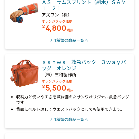
ＡＳ サムスプリント（副木）ＳＡＭ
１１２１
アズワン（株）
オレンジブック価格
4,800
￥
税抜
1
種類の商品一覧へ
ｓａｎｗａ 救急バック ３ｗａｙバ
ッグ オレンジ
（株）三和製作所
オレンジブック価格
5,500
￥
税抜
収納力と使いやすさを兼ね備えたサンワオリジナル救急バッグ
です。
背面にベルト通し：ウエストバックとしても使用できます。
1
種類の商品一覧へ