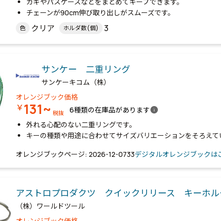
カギやパスケースなどをまとめてキープできます。
チェーンが90cm伸び取り出しがスムーズです。
クリア
3
色
ホルダ数(個)
サンケー 二重リング
サンケーキコム（株）
オレンジブック価格
131~
￥
info
6種類の在庫品があります
税抜
外れる心配のない二重リングです。
キーの種類や用途に合わせてサイズバリエーションをそろえて
オレンジブックページ: 2026-12-0733
デジタルオレンジブックは
アストロプロダクツ クイックリリース キーホ
（株）ワールドツール
オレンジブック価格