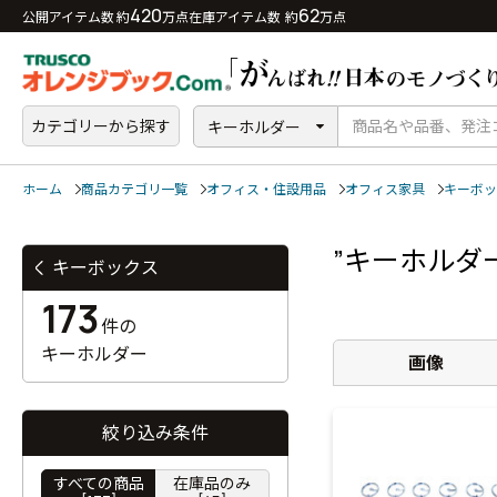
420
62
公開アイテム数 約
万点
在庫アイテム数 約
万点
カテゴリーから探す
キーホルダー
ホーム
商品カテゴリ一覧
オフィス・住設用品
オフィス家具
キーボッ
”キーホルダ
キーボックス
173
件の
キーホルダー
画像
絞り込み条件
すべての商品
在庫品のみ