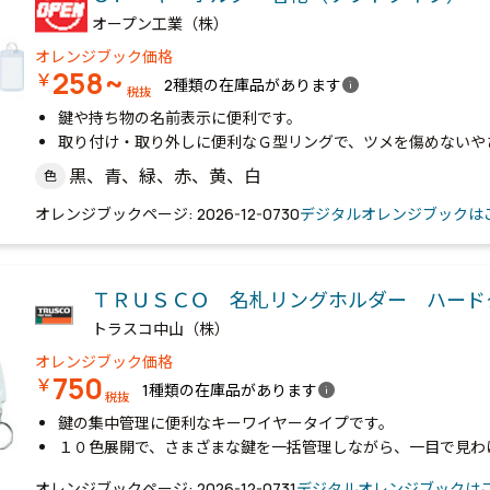
オープン工業（株）
オレンジブック価格
258~
￥
info
2種類の在庫品があります
税抜
鍵や持ち物の名前表示に便利です。
取り付け・取り外しに便利なＧ型リングで、ツメを傷めないや
黒、青、緑、赤、黄、白
色
オレンジブックページ: 2026-12-0730
デジタルオレンジブックは
ＴＲＵＳＣＯ 名札リングホルダー ハー
トラスコ中山（株）
オレンジブック価格
750
￥
info
1種類の在庫品があります
税抜
鍵の集中管理に便利なキーワイヤータイプです。
１０色展開で、さまざまな鍵を一括管理しながら、一目で見わ
オレンジブックページ: 2026-12-0731
デジタルオレンジブックは