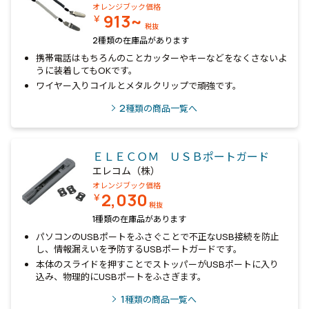
オレンジブック価格
913~
￥
税抜
2種類の在庫品があります
携帯電話はもちろんのことカッターやキーなどをなくさないよ
うに装着してもOKです。
ワイヤー入りコイルとメタルクリップで頑強です。
2
種類の商品一覧へ
ＥＬＥＣＯＭ ＵＳＢポートガード
エレコム（株）
オレンジブック価格
2,030
￥
税抜
1種類の在庫品があります
パソコンのUSBポートをふさぐことで不正なUSB接続を防止
し、情報漏えいを予防するUSBポートガードです。
本体のスライドを押すことでストッパーがUSBポートに入り
込み、物理的にUSBポートをふさぎます。
1
種類の商品一覧へ