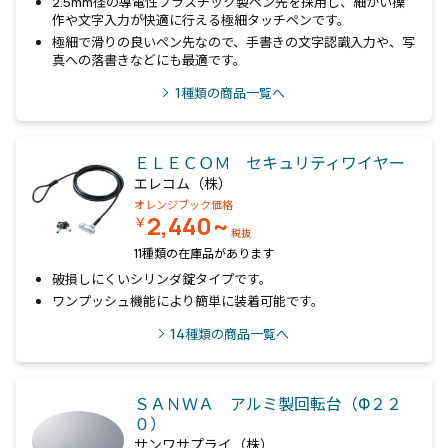
2.5mm径の導電性プラスチック製ペン先を採用し、細かい操
作や文字入力が快適に行える極細タッチペンです。
極細で滑りの良いペン先なので、手書きの文字認識入力や、写
真への落書きなどにも最適です。
1
種類の商品一覧へ
ＥＬＥＣＯＭ セキュリティワイヤー
エレコム（株）
オレンジブック価格
2,440~
￥
税抜
11種類の在庫品があります
破損しにくいシリンダ錠タイプです。
ワンプッシュ機能により簡単に装着可能です。
14
種類の商品一覧へ
ＳＡＮＷＡ アルミ製回転台（Φ２２
０）
サンワサプライ（株）