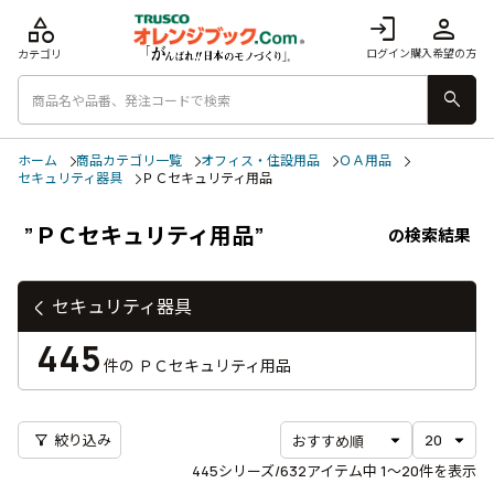
category
login
person
ログイン
購入希望の方
カテゴリ
search
ホーム
商品カテゴリ一覧
オフィス・住設用品
ＯＡ用品
セキュリティ器具
ＰＣセキュリティ用品
”ＰＣセキュリティ用品”
の検索結果
セキュリティ器具
445
件の
ＰＣセキュリティ用品
filter_alt
絞り込み
445
シリーズ/632アイテム中
1〜20
件を表示