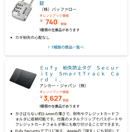
錠
（株）バッファロー
オレンジブック価格
740
￥
税抜
1種類の在庫品があります
カギ紛失の心配なし
1
種類の商品一覧へ
Ｅｕｆｙ 紛失防止タグ Ｓｅｃｕｒ
ｉｔｙ ＳｍａｒｔＴｒａｃｋ Ｃａ
ｒｄ ｉ…
アンカー・ジャパン（株）
オレンジブック価格
3,627
￥
税抜
1種類の在庫品があります
かさばらない約2.4mmの薄さで、財布やクレジットカードフ
ォルダに収納可能です。付属のメタルクリップでパスポートや
クレジットカードフォルダ等にも取り付けることができます。
Eufy Securityアプリに加え、Appleの「探す」にも対応して