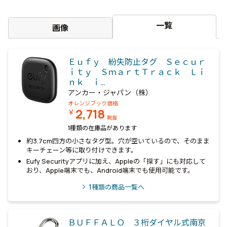
一覧
画像
Ｅｕｆｙ 紛失防止タグ Ｓｅｃｕｒ
ｉｔｙ ＳｍａｒｔＴｒａｃｋ Ｌｉ
ｎｋ ｉ…
アンカー・ジャパン（株）
オレンジブック価格
2,718
￥
税抜
1種類の在庫品があります
約3.7cm四方の小さなタグ型。穴が空いているので、そのまま
キーチェーン等に取り付けできます。
Eufy Securityアプリに加え、Appleの「探す」にも対応して
おり、Apple端末でも、Android端末でも使用可能です。
1
種類の商品一覧へ
ＢＵＦＦＡＬＯ ３桁ダイヤル式南京