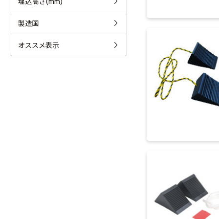
埋込高さ(mm)
製造国
オススメ表示