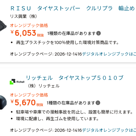
ＲＩＳＵ タイヤストッパー クルリプラ 輪止
リス興業（株）
オレンジブック価格
6,053
￥
info
1種類の在庫品があります
税抜
再生プラスチックを100％使用した環境対策商品です。
オレンジブックページ: 2026-12-1416
デジタルオレンジブックは
リッチェル タイヤストップ５０１０ブ
（株）リッチェル
オレンジブック価格
5,670
￥
info
1種類の在庫品があります
税抜
駐車場や車庫での接触事故を防止し、設置も簡単に行えます。
環境に配慮し、再生ゴムを使用しています。
オレンジブックページ: 2026-12-1416
デジタルオレンジブックは