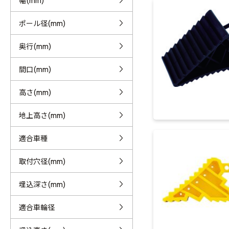
幅(mm)
ポール径(mm)
奥行(mm)
間口(mm)
高さ(mm)
地上高さ(mm)
適合車種
取付穴径(mm)
埋込深さ(mm)
適合車輪径