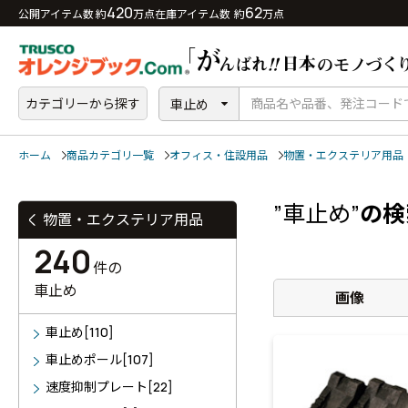
420
62
公開アイテム数 約
万点
在庫アイテム数 約
万点
カテゴリーから探す
車止め
ホーム
商品カテゴリ一覧
オフィス・住設用品
物置・エクステリア用品
”車止め”
の検
物置・エクステリア用品
240
件の
車止め
画像
車止め[110]
車止めポール[107]
速度抑制プレート[22]