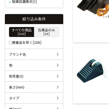
駐車区画表示[1]
絞り込み条件
すべての商品
在庫品のみ
[240]
[45]
廃番品を除く[226]
ブランド名
色
耐荷重(t)
長さ(mm)
タイプ