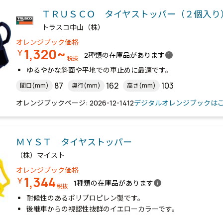
ＴＲＵＳＣＯ タイヤストッパー（２個入り
トラスコ中山（株）
オレンジブック価格
1,320~
￥
info
2種類の在庫品があります
税抜
ゆるやかな斜面や平地での車止めに最適です。
87
162
103
間口(mm)
奥行(mm)
高さ(mm)
オレンジブックページ: 2026-12-1412
デジタルオレンジブックは
ＭＹＳＴ タイヤストッパー
（株）マイスト
オレンジブック価格
1,344
￥
info
1種類の在庫品があります
税抜
耐候性のあるポリプロピレン製です。
後継車からの視認性抜群のイエローカラーです。