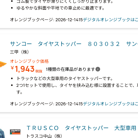
ゴム製でタイヤが滑りにくくしっかり止まります。
ゆるやかな斜面や平地での車止めに最適です。
オレンジブックページ: 2026-12-1415
デジタルオレンジブックは
サンコー タイヤストッパー ８０３０３２ サ
三甲（株）
オレンジブック価格
1,943
￥
info
1種類の在庫品があります
税抜
トラックなどの大型車用のタイヤストッパーです。
2つ1セットで使用し、タイヤを挟み込む様に設置することで
す。
オレンジブックページ: 2026-12-1415
デジタルオレンジブックは
ＴＲＵＳＣＯ タイヤストッパー 大型車
トラスコ中山（株）