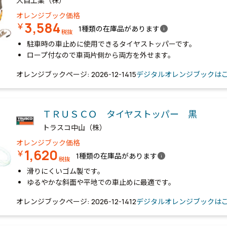
大自工業（株）
オレンジブック価格
3,584
￥
info
1種類の在庫品があります
税抜
駐車時の車止めに使用できるタイヤストッパーです。
ロープ付なので車両片側から両方を外せます。
オレンジブックページ: 2026-12-1415
デジタルオレンジブックは
ＴＲＵＳＣＯ タイヤストッパー 黒
トラスコ中山（株）
オレンジブック価格
1,620
￥
info
1種類の在庫品があります
税抜
滑りにくいゴム製です。
ゆるやかな斜面や平地での車止めに最適です。
オレンジブックページ: 2026-12-1412
デジタルオレンジブックは