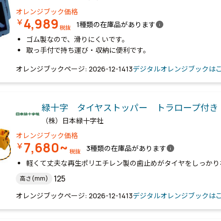
オレンジブック価格
4,989
￥
info
1種類の在庫品があります
税抜
ゴム製なので、滑りにくいです。
取っ手付で持ち運び・収納に便利です。
オレンジブックページ: 2026-12-1413
デジタルオレンジブックは
緑十字 タイヤストッパー トラロープ付き
（株）日本緑十字社
オレンジブック価格
7,680~
￥
info
3種類の在庫品があります
税抜
軽くて丈夫な再生ポリエチレン製の歯止めがタイヤをしっかり
125
高さ(mm)
オレンジブックページ: 2026-12-1413
デジタルオレンジブックは