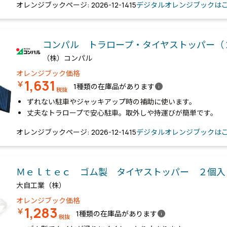
オレンジブックページ: 2026-12-1415
デジタルオレンジブックは
コンパル トラロープ・タイヤストッパー
（株）コンパル
オレンジブック価格
1,631
￥
info
1種類の在庫品があります
税抜
ずれない駐車やジャッキアップ時の補助に使います。
丈夫なトラロープで安心駐車。取外しや持運びが簡単です。
オレンジブックページ: 2026-12-1415
デジタルオレンジブックは
Ｍｅｌｔｅｃ ゴム製 タイヤストッパー ２個
大自工業（株）
オレンジブック価格
1,283
￥
info
1種類の在庫品があります
税抜