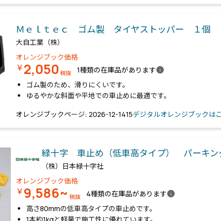
Ｍｅｌｔｅｃ ゴム製 タイヤストッパー １個
大自工業（株）
オレンジブック価格
2,050
￥
info
1種類の在庫品があります
税抜
ゴム製のため、滑りにくいです。
ゆるやかな斜面や平地での車止めに最適です。
オレンジブックページ: 2026-12-1415
デジタルオレンジブックは
緑十字 車止め（低車高タイプ） パーキン
（株）日本緑十字社
オレンジブック価格
9,586~
￥
info
4種類の在庫品があります
税抜
高さ80mmの低車高タイプの車止めです。
1本約1kgと軽量で施工性に優れています。