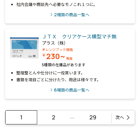
社内会議や商談先へ必要なモノこれ１つに。
2
種類の商品一覧へ
ＪＴＸ クリアケース横型マチ無
プラス（株）
オレンジブック価格
230~
￥
税抜
5種類の在庫品があります
整理整とんや仕分けに一役買います。
書類を項目ごとに分けたり、用途は様々です。
8
種類の商品一覧へ
…
1
2
29
次へ