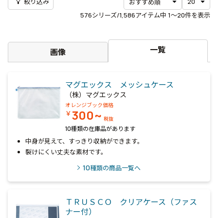
filter_alt
絞り込み
576
シリーズ/1,586アイテム中
1〜20
件を表示
一覧
画像
マグエックス メッシュケース
（株）マグエックス
オレンジブック価格
300~
￥
税抜
10種類の在庫品があります
中身が見えて、すっきり収納ができます。
裂けにくい丈夫な素材です。
10
種類の商品一覧へ
ＴＲＵＳＣＯ クリアケース（ファス
ナー付）