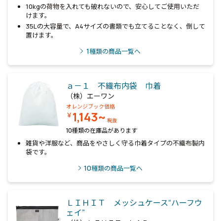
10kgの荷物を入れても破れないので、安心してご使用いただ
けます。
35Lの大容量で、A4サイズの書類でも立てることなく、倒して
置けます。
1
種類の商品一覧へ
ａ－１ 不織布内袋 巾着
（株）エーワン
オレンジブック価格
1,143~
￥
税抜
10種類の在庫品があります
雑貨や洋服など、商品をやさしく守る巾着タイプの不織布製内
袋です。
10
種類の商品一覧へ
ＬＩＨＩＴ メッシュケース“ハーフウ
ェイ”