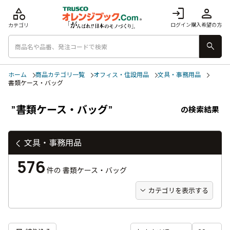
category
login
person
ログイン
購入希望の方
カテゴリ
search
ホーム
商品カテゴリ一覧
オフィス・住設用品
文具・事務用品
書類ケース・バッグ
”書類ケース・バッグ”
の検索結果
文具・事務用品
576
件の
書類ケース・バッグ
カテゴリを表示する