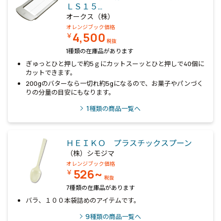
ＬＳ１５…
オークス（株）
オレンジブック価格
4,500
￥
税抜
1種類の在庫品があります
ぎゅっとひと押しで約5ｇにカットスーッとひと押しで40個に
カットできます。
200gのバターなら一切れ約5gになるので、お菓子やパンづく
りの分量の目安にもなります。
1
種類の商品一覧へ
ＨＥＩＫＯ プラスチックスプーン
（株）シモジマ
オレンジブック価格
526~
￥
税抜
7種類の在庫品があります
バラ、１００本袋詰めのアイテムです。
9
種類の商品一覧へ