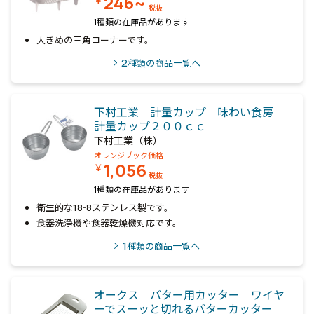
246~
￥
税抜
1種類の在庫品があります
大きめの三角コーナーです。
2
種類の商品一覧へ
下村工業 計量カップ 味わい食房
計量カップ２００ｃｃ
下村工業（株）
オレンジブック価格
1,056
￥
税抜
1種類の在庫品があります
衛生的な18-8ステンレス製です。
食器洗浄機や食器乾燥機対応です。
1
種類の商品一覧へ
オークス バター用カッター ワイヤ
ーでスーッと切れるバターカッター