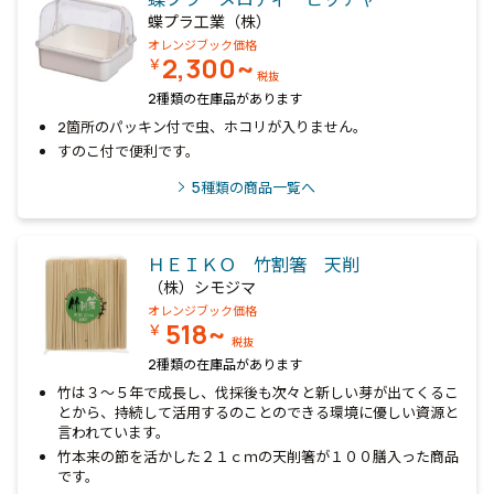
蝶プラ工業（株）
オレンジブック価格
2,300~
￥
税抜
2種類の在庫品があります
2箇所のパッキン付で虫、ホコリが入りません。
すのこ付で便利です。
5
種類の商品一覧へ
ＨＥＩＫＯ 竹割箸 天削
（株）シモジマ
オレンジブック価格
518~
￥
税抜
2種類の在庫品があります
竹は３～５年で成長し、伐採後も次々と新しい芽が出てくるこ
とから、持続して活用するのことのできる環境に優しい資源と
言われています。
竹本来の節を活かした２１ｃｍの天削箸が１００膳入った商品
です。