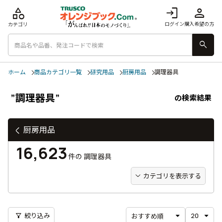
category
login
person
ログイン
購入希望の方
カテゴリ
search
ホーム
商品カテゴリ一覧
研究用品
厨房用品
調理器具
”調理器具”
の検索結果
厨房用品
16,623
件の
調理器具
カテゴリを表示する
filter_alt
絞り込み