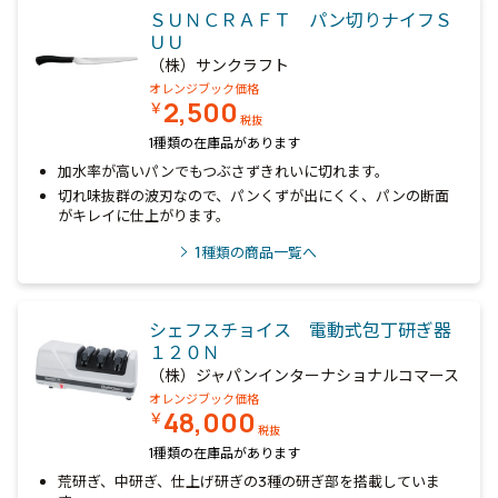
ＳＵＮＣＲＡＦＴ パン切りナイフＳ
ＵＵ
（株）サンクラフト
オレンジブック価格
2,500
￥
税抜
1種類の在庫品があります
加水率が高いパンでもつぶさずきれいに切れます。
切れ味抜群の波刃なので、パンくずが出にくく、パンの断面
がキレイに仕上がります。
1
種類の商品一覧へ
シェフスチョイス 電動式包丁研ぎ器
１２０Ｎ
（株）ジャパンインターナショナルコマース
オレンジブック価格
48,000
￥
税抜
1種類の在庫品があります
荒研ぎ、中研ぎ、仕上げ研ぎの3種の研ぎ部を搭載していま