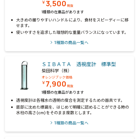
3,500
￥
税抜
1種類の在庫品があります
大きめの握りやすいハンドルにより、食材をスピーディーに移
せます。
使いやすさを追求した理想的な重量バランスになっています。
1
種類の商品一覧へ
ＳＩＢＡＴＡ 透視度計 標準型
柴田科学（株）
オレンジブック価格
7,900
￥
税抜
1種類の在庫品があります
透視度計は各種水の透明の度合を測定するための器具です。
底部に沈めた標識を、はじめて明確に認めることができる時の
水柱の高さ(cm)をそのまま度数とします。
1
種類の商品一覧へ