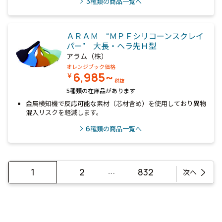
3
種類の商品一覧へ
ＡＲＡＭ “ＭＰＦシリコーンスクレイ
パー” 大長・ヘラ先Ｈ型
アラム（株）
オレンジブック価格
6,985~
￥
税抜
5種類の在庫品があります
金属検知機で反応可能な素材（芯材含め）を使用しており異物
混入リスクを軽減します。
6
種類の商品一覧へ
…
1
2
832
次へ