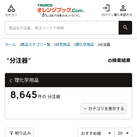
category
login
person
ログイン
購入希望の方
カテゴリ
search
ホーム
商品カテゴリ一覧
研究用品
理化学用品
分注器
”分注器”
の検索結果
理化学用品
8,645
件の
分注器
カテゴリを表示する
filter_alt
絞り込み