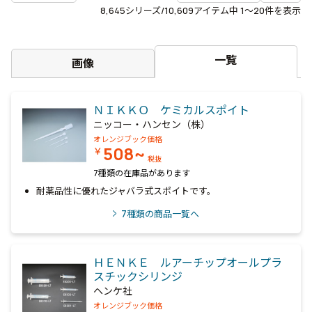
8,645
シリーズ/10,609アイテム中
1〜20
件を表示
一覧
画像
ＮＩＫＫＯ ケミカルスポイト
ニッコー・ハンセン（株）
オレンジブック価格
508~
￥
税抜
7種類の在庫品があります
耐薬品性に優れたジャバラ式スポイトです。
7
種類の商品一覧へ
ＨＥＮＫＥ ルアーチップオールプラ
スチックシリンジ
ヘンケ社
オレンジブック価格