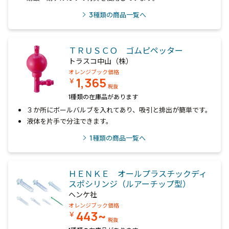
3
種類の商品一覧へ
ＴＲＵＳＣＯ ゴムピペッター
トラスコ中山（株）
オレンジブック価格
1,365
￥
税抜
1種類の在庫品があります
３か所にボールバルブを入れてあり、吸引と排出が簡単です。
液体を片手で分注できます。
1
種類の商品一覧へ
ＨＥＮＫＥ オールプラスチックディ
スポシリンジ（ルアーチップ型）
ヘンケ社
オレンジブック価格
443~
￥
税抜