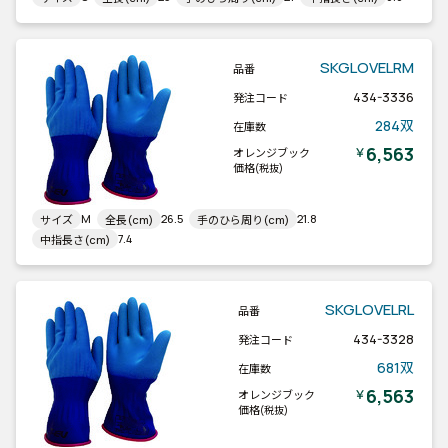
SKGLOVELRM
品番
434-3336
発注コード
284双
在庫数
6,563
￥
オレンジブック
価格
(税抜)
M
26.5
21.8
サイズ
全長(cm)
手のひら周り(cm)
7.4
中指長さ(cm)
SKGLOVELRL
品番
434-3328
発注コード
681双
在庫数
6,563
￥
オレンジブック
価格
(税抜)