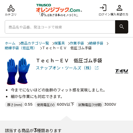
category
login
person
ログイン
購入希望の方
カテゴリ
search
ホーム
商品カテゴリ一覧
保護具
作業手袋
絶縁手袋
絶縁手袋（低圧用）
Ｔｅｃｈ－ＥＶ 低圧ゴム手袋
Ｔｅｃｈ－ＥＶ 低圧ゴム手袋
スナップオン・ツールズ（株）
今までにないほどの抜群のフィット感を実現しました。
細かな作業にも対応できます。
0.55
600V以下
3000V
厚さ(mm)
使用電圧(V)
試験電圧(1分間)
3
該当する商品が
種類あります