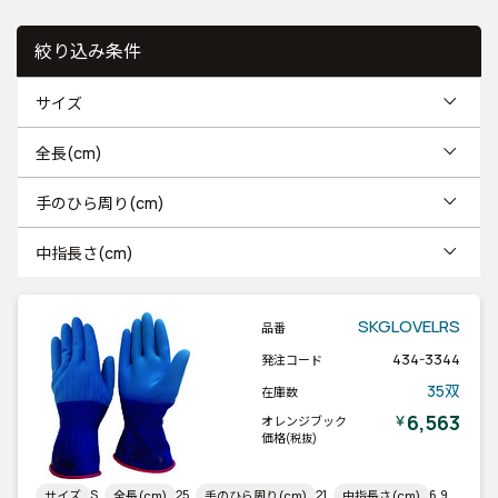
絞り込み条件
サイズ
全長(cm)
手のひら周り(cm)
中指長さ(cm)
SKGLOVELRS
品番
434-3344
発注コード
35双
在庫数
6,563
￥
オレンジブック
価格
(税抜)
S
25
21
6.9
サイズ
全長(cm)
手のひら周り(cm)
中指長さ(cm)