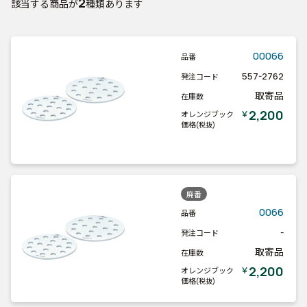
2
該当する商品が
種類あります
00066
品番
557-2762
発注コード
取寄品
在庫数
2,200
￥
オレンジブック
価格
(税抜)
廃番
0066
品番
-
発注コード
取寄品
在庫数
2,200
￥
オレンジブック
価格
(税抜)