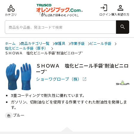
category
login
person
ログイン
購入希望の方
カテゴリ
search
ホーム
商品カテゴリ一覧
保護具
作業手袋
ビニール手袋
塩化ビニール手袋（厚手）
ＳＨＯＷＡ 塩化ビニール手袋“耐油ビニローブ”
ＳＨＯＷＡ 塩化ビニール手袋“耐油ビニロ
ーブ”
ショーワグローブ（株）
3重コーティングで耐久性に優れています。
ガソリン、切削油などを使用する作業ですぐれた耐油性を発揮しま
す。
ブルー
色