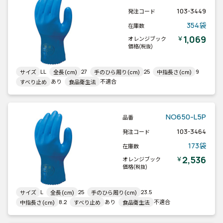
103-3449
発注コード
354袋
在庫数
1,069
￥
オレンジブック
価格
(税抜)
LL
27
25
9
サイズ
全長(cm)
手のひら周り(cm)
中指長さ(cm)
あり
不適合
すべり止め
食品衛生法
NO650-L5P
品番
103-3464
発注コード
173袋
在庫数
2,536
￥
オレンジブック
価格
(税抜)
L
25
23.5
サイズ
全長(cm)
手のひら周り(cm)
8.2
あり
不適合
中指長さ(cm)
すべり止め
食品衛生法