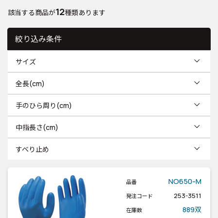
12
該当する商品が
種類あります
絞り込み条件
サイズ
全長(cm)
手のひら周り(cm)
中指長さ(cm)
すべり止め
NO650-M
品番
253-3511
発注コード
889双
在庫数