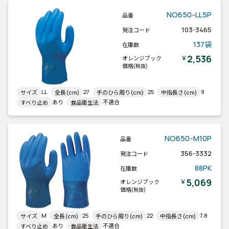
NO650-LL5P
品番
103-3465
発注コード
137袋
在庫数
2,536
￥
オレンジブック
価格
(税抜)
LL
27
25
9
サイズ
全長(cm)
手のひら周り(cm)
中指長さ(cm)
あり
不適合
すべり止め
食品衛生法
NO650-M10P
品番
356-3332
発注コード
88PK
在庫数
5,069
￥
オレンジブック
価格
(税抜)
M
25
22
7.8
サイズ
全長(cm)
手のひら周り(cm)
中指長さ(cm)
あり
不適合
すべり止め
食品衛生法