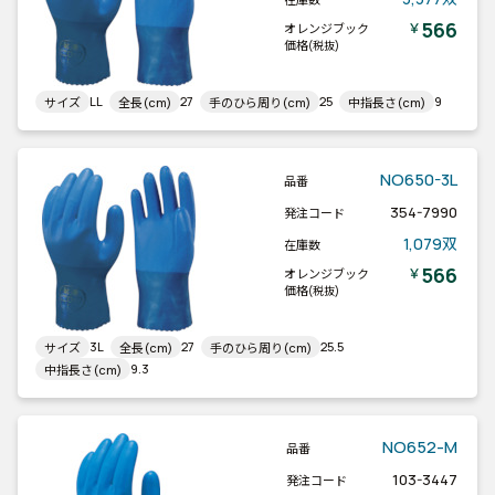
566
￥
オレンジブック
価格
(税抜)
LL
27
25
9
サイズ
全長(cm)
手のひら周り(cm)
中指長さ(cm)
NO650-3L
品番
354-7990
発注コード
1,079双
在庫数
566
￥
オレンジブック
価格
(税抜)
3L
27
25.5
サイズ
全長(cm)
手のひら周り(cm)
9.3
中指長さ(cm)
NO652-M
品番
103-3447
発注コード