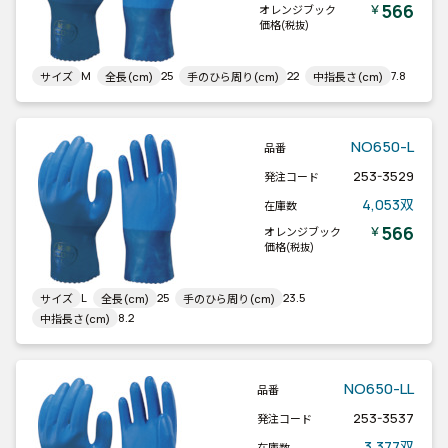
566
￥
オレンジブック
価格
(税抜)
M
25
22
7.8
サイズ
全長(cm)
手のひら周り(cm)
中指長さ(cm)
NO650-L
品番
253-3529
発注コード
4,053双
在庫数
566
￥
オレンジブック
価格
(税抜)
L
25
23.5
サイズ
全長(cm)
手のひら周り(cm)
8.2
中指長さ(cm)
NO650-LL
品番
253-3537
発注コード
3,377双
在庫数