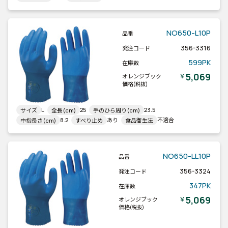
NO650-L10P
品番
356-3316
発注コード
599PK
在庫数
5,069
￥
オレンジブック
価格
(税抜)
L
25
23.5
サイズ
全長(cm)
手のひら周り(cm)
8.2
あり
不適合
中指長さ(cm)
すべり止め
食品衛生法
NO650-LL10P
品番
356-3324
発注コード
347PK
在庫数
5,069
￥
オレンジブック
価格
(税抜)