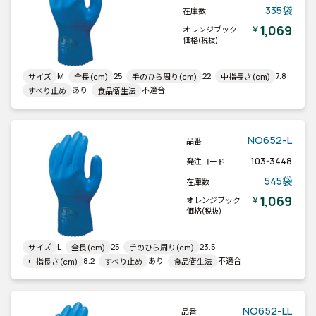
335袋
在庫数
1,069
￥
オレンジブック
価格
(税抜)
M
25
22
7.8
サイズ
全長(cm)
手のひら周り(cm)
中指長さ(cm)
あり
不適合
すべり止め
食品衛生法
NO652-L
品番
103-3448
発注コード
545袋
在庫数
1,069
￥
オレンジブック
価格
(税抜)
L
25
23.5
サイズ
全長(cm)
手のひら周り(cm)
8.2
あり
不適合
中指長さ(cm)
すべり止め
食品衛生法
NO652-LL
品番