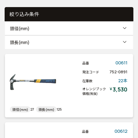
絞り込み条件
頭径(mm)
頭長(mm)
00611
品番
752-0891
発注コード
22本
在庫数
3,530
￥
オレンジブック
価格
(税抜)
27
125
頭径(mm)
頭長(mm)
00612
品番