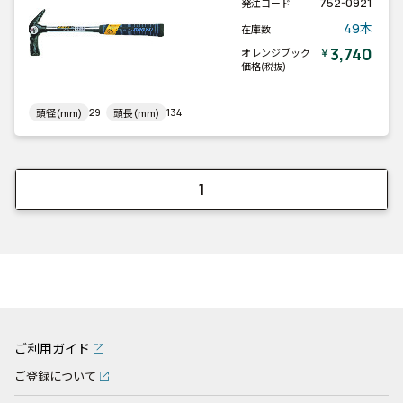
752-0921
発注コード
49本
在庫数
3,740
￥
オレンジブック
価格
(税抜)
29
134
頭径(mm)
頭長(mm)
1
ご利用ガイド
ご登録について