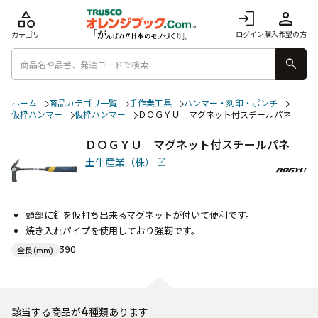
category
login
person
ログイン
購入希望の方
カテゴリ
search
ホーム
商品カテゴリ一覧
手作業工具
ハンマー・刻印・ポンチ
仮枠ハンマー
仮枠ハンマー
ＤＯＧＹＵ マグネット付スチールパネ
ＤＯＧＹＵ マグネット付スチールパネ
土牛産業（株）
頭部に釘を仮打ち出来るマグネットが付いて便利です。
焼き入れパイプを使用しており強靭です。
390
全長(mm)
4
該当する商品が
種類あります