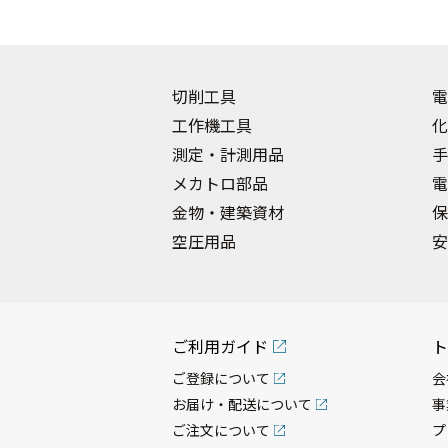
切削工具
電
工作機工具
化
測定・計測用品
手
メカトロ部品
電
金物・建築資材
保
空圧用品
安
ご利用ガイド
ト
ご登録について
会
お届け・配送について
事
ご注文について
プ