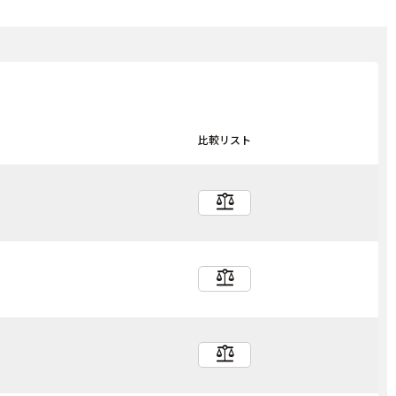
比較リスト
balance
balance
balance