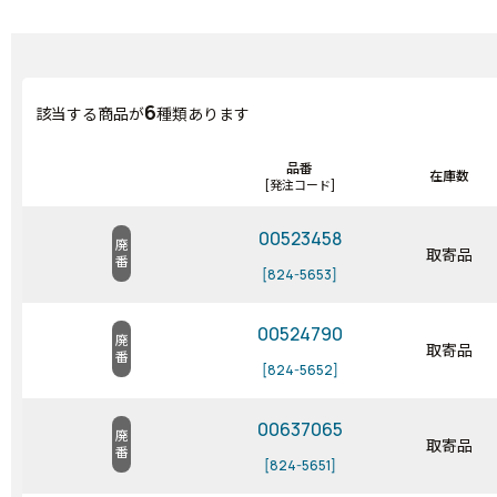
6
該当する商品が
種類あります
品番
在庫数
[発注コード]
00523458
廃番
取寄品
[824-5653]
00524790
廃番
取寄品
[824-5652]
00637065
廃番
取寄品
[824-5651]