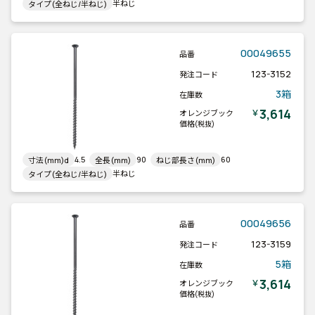
半ねじ
タイプ(全ねじ/半ねじ)
00049655
品番
123-3152
発注コード
3箱
在庫数
3,614
￥
オレンジブック
価格
(税抜)
4.5
90
60
寸法(mm)d
全長(mm)
ねじ部長さ(mm)
半ねじ
タイプ(全ねじ/半ねじ)
00049656
品番
123-3159
発注コード
5箱
在庫数
3,614
￥
オレンジブック
価格
(税抜)