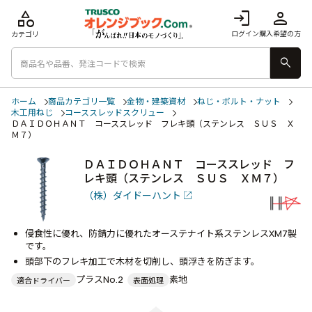
category
login
person
ログイン
購入希望の方
カテゴリ
search
ホーム
商品カテゴリ一覧
金物・建築資材
ねじ・ボルト・ナット
木工用ねじ
コーススレッドスクリュー
ＤＡＩＤＯＨＡＮＴ コーススレッド フレキ頭（ステンレス ＳＵＳ Ｘ
Ｍ７）
ＤＡＩＤＯＨＡＮＴ コーススレッド フ
レキ頭（ステンレス ＳＵＳ ＸＭ７）
（株）ダイドーハント
侵食性に優れ、防錆力に優れたオーステナイト系ステンレスXM7製
です。
頭部下のフレキ加工で木材を切削し、頭浮きを防ぎます。
プラスNo.2
素地
適合ドライバー
表面処理