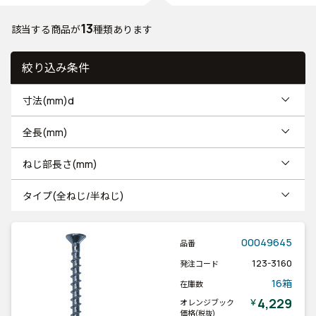
13
該当する商品が
種類あります
絞り込み条件
寸法(mm)d
全長(mm)
ねじ部長さ(mm)
タイプ(全ねじ/半ねじ)
00049645
品番
123-3160
発注コード
16箱
在庫数
4,229
￥
オレンジブック
価格
(税抜)