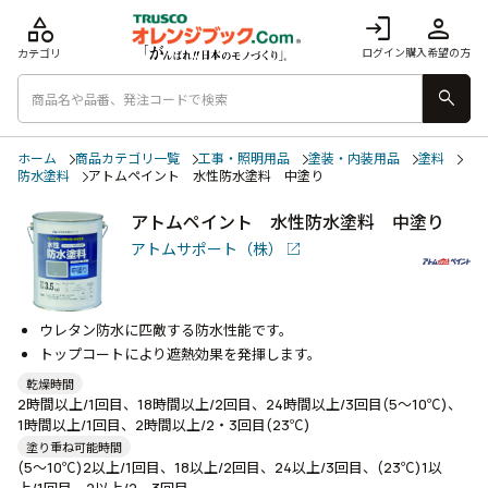
category
login
person
ログイン
購入希望の方
カテゴリ
search
ホーム
商品カテゴリ一覧
工事・照明用品
塗装・内装用品
塗料
防水塗料
アトムペイント 水性防水塗料 中塗り
アトムペイント 水性防水塗料 中塗り
アトムサポート（株）
ウレタン防水に匹敵する防水性能です。
トップコートにより遮熱効果を発揮します。
乾燥時間
2時間以上/1回目、18時間以上/2回目、24時間以上/3回目(5～10℃)、
1時間以上/1回目、2時間以上/2・3回目(23℃)
塗り重ね可能時間
(5～10℃)2以上/1回目、18以上/2回目、24以上/3回目、(23℃)1以