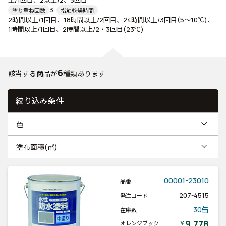
上/1回目、2以上/2、3回目
3
塗り重ね回数
指触乾燥時間
2時間以上/1回目、18時間以上/2回目、24時間以上/3回目(5～10℃)、
1時間以上/1回目、2時間以上/2・3回目(23℃)
6
該当する商品が
種類あります
絞り込み条件
色
塗布面積(㎡)
00001-23010
品番
207-4515
発注コード
30缶
在庫数
9,778
￥
オレンジブック