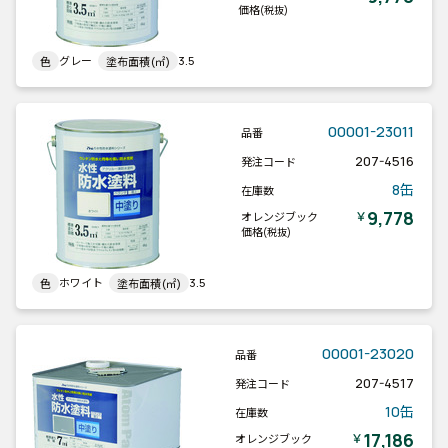
価格
(税抜)
グレー
3.5
色
塗布面積(㎡)
00001-23011
品番
207-4516
発注コード
8缶
在庫数
9,778
￥
オレンジブック
価格
(税抜)
ホワイト
3.5
色
塗布面積(㎡)
00001-23020
品番
207-4517
発注コード
10缶
在庫数
17,186
￥
オレンジブック