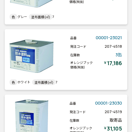
価格
(税抜)
グレー
7
色
塗布面積(㎡)
00001-23021
品番
207-4518
発注コード
3缶
在庫数
17,186
￥
オレンジブック
価格
(税抜)
ホワイト
7
色
塗布面積(㎡)
00001-23030
品番
207-4519
発注コード
取寄品
在庫数
31,105
￥
オレンジブック