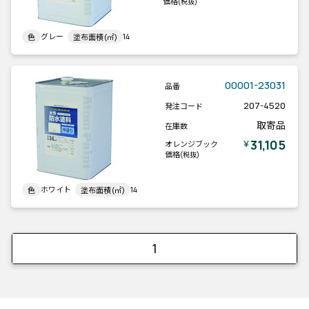
価格
(税抜)
グレー
14
色
塗布面積(㎡)
00001-23031
品番
207-4520
発注コード
取寄品
在庫数
31,105
￥
オレンジブック
価格
(税抜)
ホワイト
14
色
塗布面積(㎡)
1